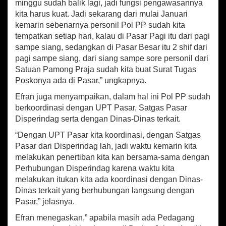
minggu sudah balik lagi, jadi fungsi pengawasannya
e
kita harus kuat. Jadi sekarang dari mulai Januari
d
a
kemarin sebenarnya personil Pol PP sudah kita
g
tempatkan setiap hari, kalau di Pasar Pagi itu dari pagi
a
sampe siang, sedangkan di Pasar Besar itu 2 shif dari
n
pagi sampe siang, dari siang sampe sore personil dari
g
Satuan Pamong Praja sudah kita buat Surat Tugas
P
Poskonya ada di Pasar,” ungkapnya.
a
s
Efran juga menyampaikan, dalam hal ini Pol PP sudah
a
berkoordinasi dengan UPT Pasar, Satgas Pasar
r
Disperindag serta dengan Dinas-Dinas terkait.
A
g
“Dengan UPT Pasar kita koordinasi, dengan Satgas
a
Pasar dari Disperindag lah, jadi waktu kemarin kita
r
melakukan penertiban kita kan bersama-sama dengan
P
a
Perhubungan Disperindag karena waktu kita
t
melakukan itukan kita ada koordinasi dengan Dinas-
u
Dinas terkait yang berhubungan langsung dengan
h
Pasar,” jelasnya.
i
P
Efran menegaskan,” apabila masih ada Pedagang
e