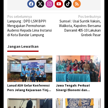
a
n
J
N
a
Pos sebelumnya
Pos berikutnya
l
Lampung : DPD LSM BPPI
Sumsel : Usai Suntik Vaksin,
a
a
Mengajukan Permohonan
Walikota, Kapolres Bersama
v
n
Audensi Kepada Lima Instansi
Danramil 405-10 Lakukan
di Kota Bandar Lampung
Grebek Pasar
i
g
Jangan Lewatkan
a
s
i
p
o
s
Lanud ASH Gelar Konferensi
Jawa Tengah: Perkuat
Pers Jelang Kejuaraan Tinju
Sinergi Ekonomi dan
Amatir Piala Danlanud Tahun
Spiritual, Paguyuban
2026
Jangkar Gelar Halal Bi Halal
di Losari