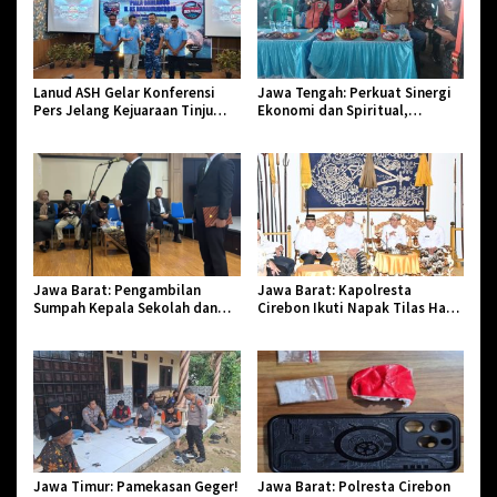
Lanud ASH Gelar Konferensi
Jawa Tengah: Perkuat Sinergi
Pers Jelang Kejuaraan Tinju
Ekonomi dan Spiritual,
Amatir Piala Danlanud Tahun
Paguyuban Jangkar Gelar Halal
2026
Bi Halal di Losari
Jawa Barat: Pengambilan
Jawa Barat: Kapolresta
Sumpah Kepala Sekolah dan
Cirebon Ikuti Napak Tilas Hari
PNS di Kota Tasikmalaya,
Jadi ke-544, Teguhkan Sinergi
Penegasan Integritas Aparatur
dan Pelestarian Sejarah
Pendidikan dan Birokrasi
Jawa Timur: Pamekasan Geger!
Jawa Barat: Polresta Cirebon