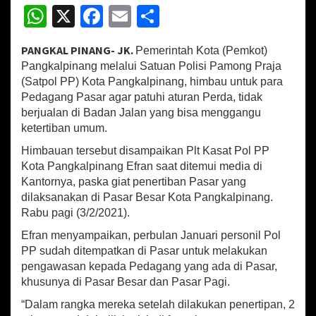
a
W
X
Fa
E
S
n
g
h
ce
m
h
k
PANGKAL PINANG- JK.
Pemerintah Kota (Pemkot)
at
b
ai
ar
a
Pangkalpinang melalui Satuan Polisi Pamong Praja
l
sA
o
l
e
(Satpol PP) Kota Pangkalpinang, himbau untuk para
p
i
Pedagang Pasar agar patuhi aturan Perda, tidak
p
o
n
berjualan di Badan Jalan yang bisa menggangu
p
k
a
ketertiban umum.
n
g
Himbauan tersebut disampaikan Plt Kasat Pol PP
,
Kota Pangkalpinang Efran saat ditemui media di
H
Kantornya, paska giat penertiban Pasar yang
i
dilaksanakan di Pasar Besar Kota Pangkalpinang.
m
Rabu pagi (3/2/2021).
b
a
Efran menyampaikan, perbulan Januari personil Pol
u
PP sudah ditempatkan di Pasar untuk melakukan
P
pengawasan kepada Pedagang yang ada di Pasar,
a
khusunya di Pasar Besar dan Pasar Pagi.
r
a
“Dalam rangka mereka setelah dilakukan penertipan, 2
P