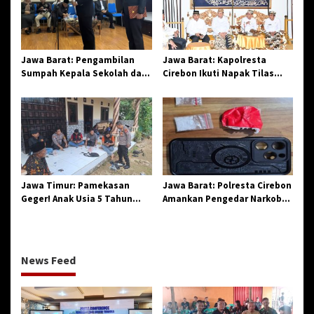
Jawa Barat: Pengambilan
Jawa Barat: Kapolresta
Sumpah Kepala Sekolah dan
Cirebon Ikuti Napak Tilas
PNS di Kota Tasikmalaya,
Hari Jadi ke-544, Teguhkan
Penegasan Integritas
Sinergi dan Pelestarian
Aparatur Pendidikan dan
Sejarah
Birokrasi
Jawa Timur: Pamekasan
Jawa Barat: Polresta Cirebon
Geger! Anak Usia 5 Tahun
Amankan Pengedar Narkoba
Meninggal Dunia Diserang
Jenis Sabu
Monyet
News Feed