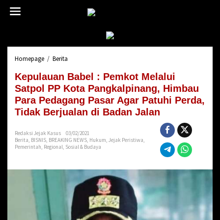
L
e
w
a
t
i
Homepage
/
Berita
K
k
e
e
Kepulauan Babel : Pemkot Melalui
p
k
u
Satpol PP Kota Pangkalpinang, Himbau
o
l
n
Para Pedagang Pasar Agar Patuhi Perda,
a
t
Tidak Berjualan di Badan Jalan
u
e
a
n
n
Redaksi Jejak Kasus
03/02/2021
Berita
,
BISNIS
,
BREAKING NEWS
,
Hukum
,
Jejak Peristiwa
,
B
Pemerintah
,
Regional
,
Sosial & Budaya
a
b
e
l
:
P
e
m