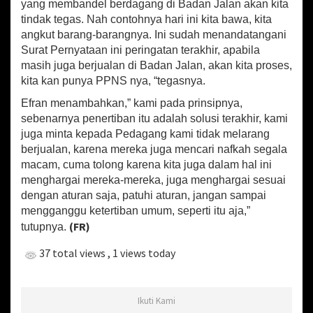
yang membandel berdagang di Badan Jalan akan kita
r
tindak tegas. Nah contohnya hari ini kita bawa, kita
d
angkut barang-barangnya. Ini sudah menandatangani
a
Surat Pernyataan ini peringatan terakhir, apabila
,
masih juga berjualan di Badan Jalan, akan kita proses,
T
i
kita kan punya PPNS nya, “tegasnya.
d
Efran menambahkan,” kami pada prinsipnya,
a
sebenarnya penertiban itu adalah solusi terakhir, kami
k
B
juga minta kepada Pedagang kami tidak melarang
e
berjualan, karena mereka juga mencari nafkah segala
r
macam, cuma tolong karena kita juga dalam hal ini
j
menghargai mereka-mereka, juga menghargai sesuai
u
dengan aturan saja, patuhi aturan, jangan sampai
a
mengganggu ketertiban umum, seperti itu aja,”
l
a
(FR)
tutupnya.
n
d
37 total views
, 1 views today
i
B
a
Ikuti Kami
d