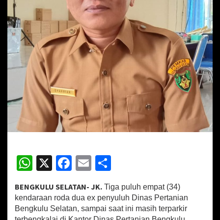
a
s
R
o
d
a
D
u
a
L
a
y
a
k
P
a
k
W
X
Fa
E
S
a
h
ce
m
h
i
T
BENGKULU SELATAN- JK.
Tiga puluh empat (34)
at
b
ai
ar
e
kendaraan roda dua ex penyuluh Dinas Pertanian
r
sA
o
l
e
Bengkulu Selatan, sampai saat ini masih terparkir
b
terbengkalai di Kantor Dinas Pertanian Bengkulu