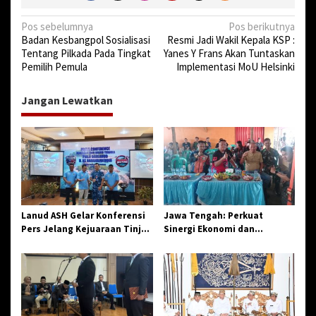
N
Pos sebelumnya
Pos berikutnya
Badan Kesbangpol Sosialisasi
Resmi Jadi Wakil Kepala KSP :
a
Tentang Pilkada Pada Tingkat
Yanes Y Frans Akan Tuntaskan
v
Pemilih Pemula
Implementasi MoU Helsinki
i
Jangan Lewatkan
g
a
s
i
p
o
Lanud ASH Gelar Konferensi
Jawa Tengah: Perkuat
s
Pers Jelang Kejuaraan Tinju
Sinergi Ekonomi dan
Amatir Piala Danlanud Tahun
Spiritual, Paguyuban
2026
Jangkar Gelar Halal Bi Halal
di Losari