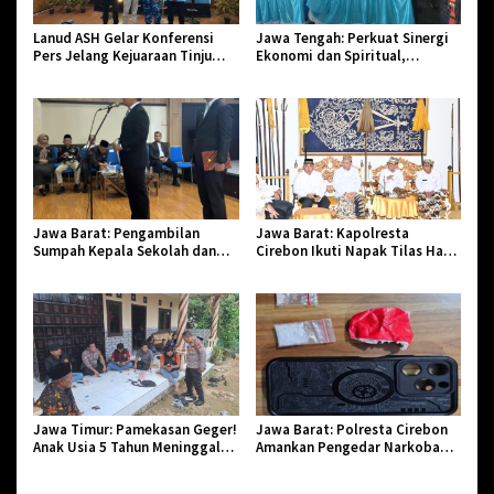
Lanud ASH Gelar Konferensi
Jawa Tengah: Perkuat Sinergi
Pers Jelang Kejuaraan Tinju
Ekonomi dan Spiritual,
Amatir Piala Danlanud Tahun
Paguyuban Jangkar Gelar Halal
2026
Bi Halal di Losari
Jawa Barat: Pengambilan
Jawa Barat: Kapolresta
Sumpah Kepala Sekolah dan
Cirebon Ikuti Napak Tilas Hari
PNS di Kota Tasikmalaya,
Jadi ke-544, Teguhkan Sinergi
Penegasan Integritas Aparatur
dan Pelestarian Sejarah
Pendidikan dan Birokrasi
Jawa Timur: Pamekasan Geger!
Jawa Barat: Polresta Cirebon
Anak Usia 5 Tahun Meninggal
Amankan Pengedar Narkoba
Dunia Diserang Monyet
Jenis Sabu