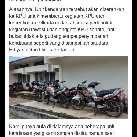
t
a
Alasannya, Unit kendaraan tersebut akan diserahkan
n
ke KPU untuk membantu kegiatan KPU dan
i
kepentingan Pilkada di daerah ini, seperti untuk
a
kegiatan Bawaslu dan anggota KPU sendiri, jadi
n
bukan tidak ada gudang tempat penyimpanan
B
kendaraan seperti yang disampaikan saudara
e
Ediyanto dari Dinas Pertanian.
n
g
k
u
l
u
S
e
l
a
t
a
n
Kami punya aula di dalamnya ada beberapa unit
kendaraan yang kami simpan disitu, namun saat