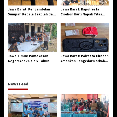
Jawa Barat: Pengambilan
Jawa Barat: Kapolresta
Sumpah Kepala Sekolah dan
Cirebon Ikuti Napak Tilas
PNS di Kota Tasikmalaya,
Hari Jadi ke-544, Teguhkan
Penegasan Integritas
Sinergi dan Pelestarian
Aparatur Pendidikan dan
Sejarah
Birokrasi
Jawa Timur: Pamekasan
Jawa Barat: Polresta Cirebon
Geger! Anak Usia 5 Tahun
Amankan Pengedar Narkoba
Meninggal Dunia Diserang
Jenis Sabu
Monyet
News Feed