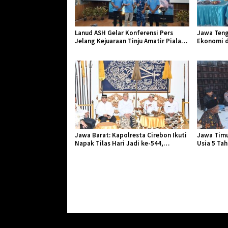
Lanud ASH Gelar Konferensi Pers
Jawa Teng
Jelang Kejuaraan Tinju Amatir Piala
Ekonomi d
Danlanud Tahun 2026
Jangkar Ge
Jawa Barat: Kapolresta Cirebon Ikuti
Jawa Timu
Napak Tilas Hari Jadi ke-544,
Usia 5 Ta
Teguhkan Sinergi dan Pelestarian
Diserang 
Sejarah