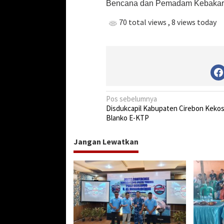
Bencana dan Pemadam Kebakaran 
w
a
70 total views
, 8 views today
k
a
r
t
a
H
a
n
N
Pos sebelumnya
c
Disdukcapil Kabupaten Cirebon Keko
a
u
Blanko E-KTP
r
v
i
Jangan Lewatkan
g
a
s
i
p