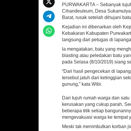
s
k
PURWAKARTA – Sebanyak tujuh 
at
b
ai
ar
a
Cihandeuleum, Desa Sukamulya,
,
sA
o
l
e
Barat, rusak setelah dihujani ba
7
p
o
R
Kejadian ini dibenarkan oleh 
u
Kebakaran Kabupaten Purwakart
p
k
m
langsung dari petugas di lapanga
a
h
Ia mengatakan, batu yang mengh
d
blasting atau peledakan batu yan
a
pada Selasa (8/10/2019) siang se
n
S
“Dari hasil pengecekan di lapan
e
tersebut jatuh dari ketinggian s
k
gunung,” kata Wibi.
o
l
a
Dari tujuh rumah warga dan satu
h
kerusakan yang cukup parah. Se
d
beberapa titik setiap bangunann
i
mengevakuasi warga ke tempat 
P
u
Meski tak menimbulkan korban ji
r