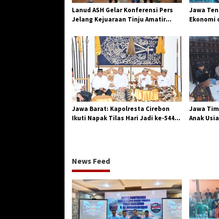
o
Lanud ASH Gelar Konferensi Pers
Jawa Teng
s
Jelang Kejuaraan Tinju Amatir
Ekonomi d
Piala Danlanud Tahun 2026
Jangkar G
Losari
Jawa Barat: Kapolresta Cirebon
Jawa Tim
Ikuti Napak Tilas Hari Jadi ke-544,
Anak Usia
Teguhkan Sinergi dan Pelestarian
Diserang
Sejarah
News Feed