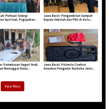
ah: Perkuat Sinergi
Jawa Barat: Pengambilan Sumpah
an Spiritual, Paguyuban
Kepala Sekolah dan PNS di Kota
lar Halal Bi Halal di Losari
Tasikmalaya, Penegasan Integritas
Aparatur Pendidikan dan Birokrasi
r: Pamekasan Geger! Anak
Jawa Barat: Polresta Cirebon
hun Meninggal Dunia
Amankan Pengedar Narkoba Jenis
Monyet
Sabu
View More