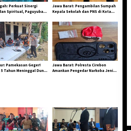
ah: Perkuat Sinergi
Jawa Barat: Pengambilan Sumpah
an Spiritual, Paguyuban
Kepala Sekolah dan PNS di Kota
elar Halal Bi Halal di
Tasikmalaya, Penegasan
Integritas Aparatur Pendidikan dan
Birokrasi
ur: Pamekasan Geger!
Jawa Barat: Polresta Cirebon
 5 Tahun Meninggal Dunia
Amankan Pengedar Narkoba Jenis
 Monyet
Sabu