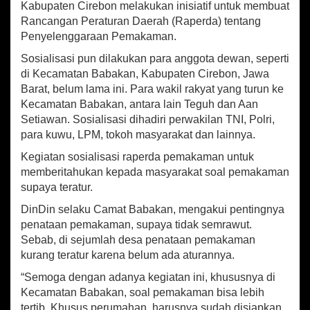
p
o
Kabupaten Cirebon melakukan inisiatif untuk membuat
s
p
k
Rancangan Peraturan Daerah (Raperda) tentang
a
s
Penyelenggaraan Pemakaman.
i
Sosialisasi pun dilakukan para anggota dewan, seperti
R
di Kecamatan Babakan, Kabupaten Cirebon, Jawa
a
p
Barat, belum lama ini. Para wakil rakyat yang turun ke
e
Kecamatan Babakan, antara lain Teguh dan Aan
r
Setiawan. Sosialisasi dihadiri perwakilan TNI, Polri,
d
para kuwu, LPM, tokoh masyarakat dan lainnya.
a
P
Kegiatan sosialisasi raperda pemakaman untuk
e
memberitahukan kepada masyarakat soal pemakaman
n
supaya teratur.
y
e
DinDin selaku Camat Babakan, mengakui pentingnya
l
penataan pemakaman, supaya tidak semrawut.
e
Sebab, di sejumlah desa penataan pemakaman
n
kurang teratur karena belum ada aturannya.
g
g
“Semoga dengan adanya kegiatan ini, khususnya di
a
Kecamatan Babakan, soal pemakaman bisa lebih
r
tertib. Khusus perumahan, harusnya sudah disiapkan