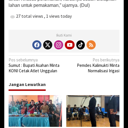
a
lahan untuk pemakaman,” ujarnya. (Dul)
a
n
27 total views
, 1 views today
P
e
m
a
Ikuti Kami
k
a
m
a
N
Pos sebelumnya
Pos berikutnya
n
Sumut : Bupati Asahan Minta
Pemdes Kalimukti Minta
a
KONI Cetak Atlet Unggulan
Normalisasi Irigasi
v
i
Jangan Lewatkan
g
a
s
i
p