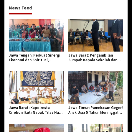
News Feed
Jawa Tengah: Perkuat Sinergi
Jawa Barat: Pengambilan
Ekonomi dan Spiritual,
Sumpah Kepala Sekolah dan
Paguyuban Jangkar Gelar Halal
PNS di Kota Tasikmalaya,
Bi Halal di Losari
Penegasan Integritas Aparatur
Pendidikan dan Birokrasi
Jawa Barat: Kapolresta
Jawa Timur: Pamekasan Geger!
Cirebon Ikuti Napak Tilas Hari
Anak Usia 5 Tahun Meninggal
Jadi ke-544, Teguhkan Sinergi
Dunia Diserang Monyet
dan Pelestarian Sejarah