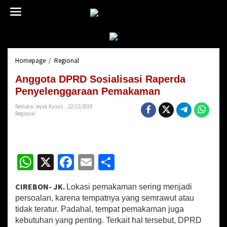
L
e
w
a
t
i
Homepage
/
Regional
A
k
n
e
Anggota DPRD Sosialisasi Raperda
g
k
g
Penyelenggaraan Pemakaman
o
o
n
Redaksi Jejak Kasus
22/12/2019
t
t
Regional
a
e
D
n
P
R
W
X
Fa
E
S
D
S
h
ce
m
h
o
CIREBON- JK.
s
Lokasi pemakaman sering menjadi
at
b
ai
ar
i
persoalan, karena tempatnya yang semrawut atau
sA
o
a
l
e
tidak teratur. Padahal, tempat pemakaman juga
l
kebutuhan yang penting. Terkait hal tersebut, DPRD
i