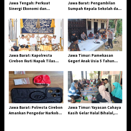
o
Jawa Tengah: Perkuat
Jawa Barat: Pengambilan
Sinergi Ekonomi dan
Sumpah Kepala Sekolah dan
s
Spiritual, Paguyuban
PNS di Kota Tasikmalaya,
Jangkar Gelar Halal Bi Halal
Penegasan Integritas
di Losari
Aparatur Pendidikan dan
Birokrasi
Jawa Barat: Kapolresta
Jawa Timur: Pamekasan
Cirebon Ikuti Napak Tilas
Geger! Anak Usia 5 Tahun
Hari Jadi ke-544, Teguhkan
Meninggal Dunia Diserang
Sinergi dan Pelestarian
Monyet
Sejarah
Jawa Barat: Polresta Cirebon
Jawa Timur: Yayasan Cahaya
Amankan Pengedar Narkoba
Kasih Gelar Halal Bihalal,
Jenis Sabu
Agendakan Program Baru