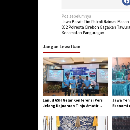
N
Pos sebelumnya
Jawa Barat: Tim Patroli Raimas Maca
a
852 Polresta Cirebon Gagalkan Tawura
v
Kecamatan Panguragan
i
Jangan Lewatkan
g
a
s
i
p
o
s
Lanud ASH Gelar Konferensi Pers
Jawa Teng
Jelang Kejuaraan Tinju Amatir
Ekonomi d
Piala Danlanud Tahun 2026
Jangkar G
Losari