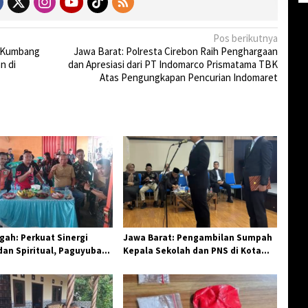
Pos berikutnya
n Kumbang
Jawa Barat: Polresta Cirebon Raih Penghargaan
n di
dan Apresiasi dari PT Indomarco Prismatama TBK
Atas Pengungkapan Pencurian Indomaret
ah: Perkuat Sinergi
Jawa Barat: Pengambilan Sumpah
an Spiritual, Paguyuban
Kepala Sekolah dan PNS di Kota
elar Halal Bi Halal di
Tasikmalaya, Penegasan
Integritas Aparatur Pendidikan dan
Birokrasi