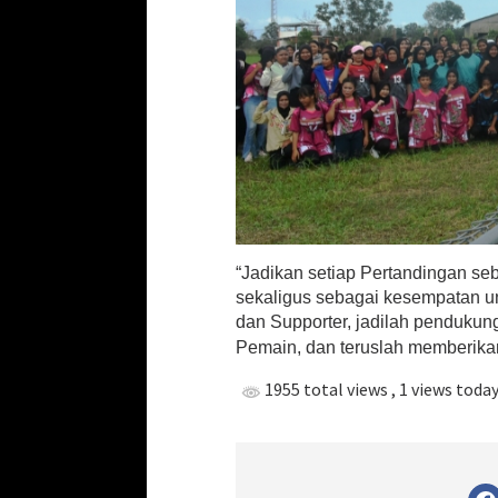
“Jadikan setiap Pertandingan s
sekaligus sebagai kesempatan u
dan Supporter, jadilah pendukung
Pemain, dan teruslah memberikan
1955 total views
, 1 views toda