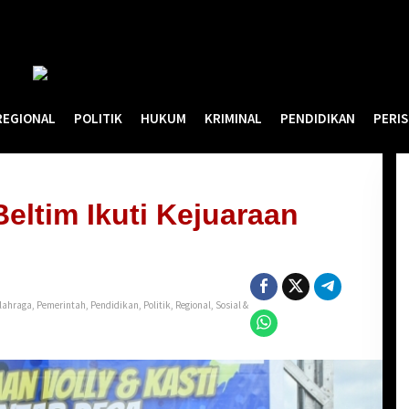
REGIONAL
POLITIK
HUKUM
KRIMINAL
PENDIDIKAN
PERI
eltim Ikuti Kejuaraan
lahraga
,
Pemerintah
,
Pendidikan
,
Politik
,
Regional
,
Sosial &