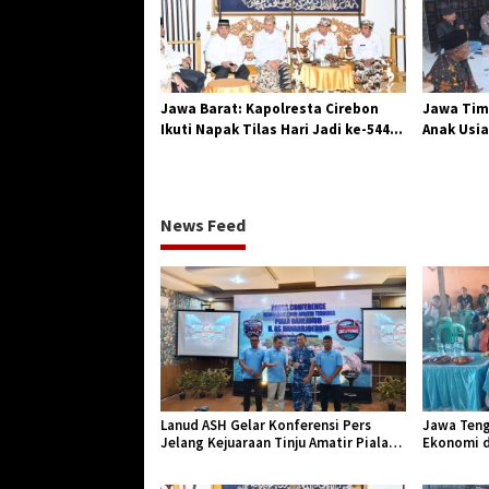
Jawa Barat: Kapolresta Cirebon
Jawa Tim
Ikuti Napak Tilas Hari Jadi ke-544,
Anak Usia
Teguhkan Sinergi dan Pelestarian
Diserang
Sejarah
News Feed
Lanud ASH Gelar Konferensi Pers
Jawa Teng
Jelang Kejuaraan Tinju Amatir Piala
Ekonomi d
Danlanud Tahun 2026
Jangkar Ge