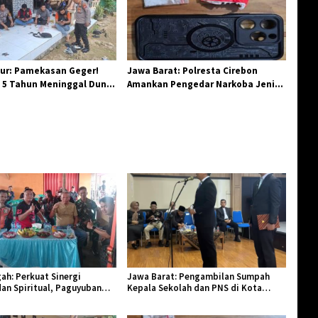
ur: Pamekasan Geger!
Jawa Barat: Polresta Cirebon
 5 Tahun Meninggal Dunia
Amankan Pengedar Narkoba Jenis
 Monyet
Sabu
ah: Perkuat Sinergi
Jawa Barat: Pengambilan Sumpah
an Spiritual, Paguyuban
Kepala Sekolah dan PNS di Kota
lar Halal Bi Halal di Losari
Tasikmalaya, Penegasan Integritas
Aparatur Pendidikan dan Birokrasi