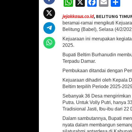
W
X
Fa
E
S
t
h
ce
m
h
i
jejakkasus.co.id
, BELITUNG TIMU
d
at
b
ai
ar
a
beramai-ramai mengikuti Kejuara
sA
o
l
e
n
Belitung (Babel), Selasa (4/2/202
V
p
o
Kejuaraan ini merupakan kegiata
o
l
2025.
p
k
l
Bupati Beltim Burhanudin memb
y
Terpadu Damar.
Pembukaan ditandai dengan Pemu
Kejuaraan dihadiri oleh Kepala
Beltim terpilih Periode 2025-202
Sebanyak 36 Desa mengirimkan pe
Putra. Untuk Volly Putri, hanya
Tradisional Jasti, Ibu-ibu dari 2
Dalam sambutannya, Bupati menga
nyata dalam membangun semangat 
silaturahmi antardesa di Kabupat