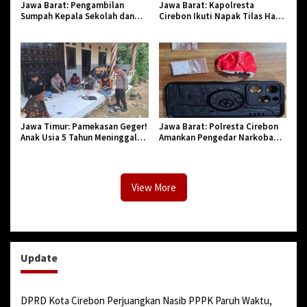
Jawa Barat: Pengambilan
Jawa Barat: Kapolresta
j
Sumpah Kepala Sekolah dan
Cirebon Ikuti Napak Tilas Hari
r
PNS di Kota Tasikmalaya,
Jadi ke-544, Teguhkan Sinergi
Penegasan Integritas Aparatur
dan Pelestarian Sejarah
i
Pendidikan dan Birokrasi
a
h
Jawa Timur: Pamekasan Geger!
Jawa Barat: Polresta Cirebon
Anak Usia 5 Tahun Meninggal
Amankan Pengedar Narkoba
Dunia Diserang Monyet
Jenis Sabu
View More
Update
DPRD Kota Cirebon Perjuangkan Nasib PPPK Paruh Waktu,