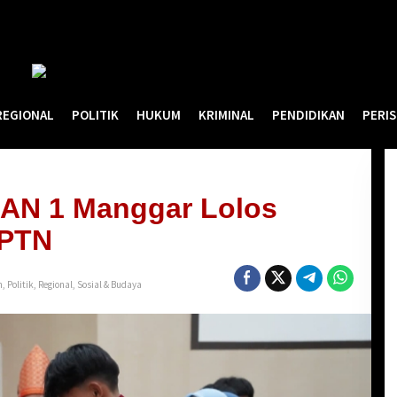
REGIONAL
POLITIK
HUKUM
KRIMINAL
PENDIDIKAN
PERI
MAN 1 Manggar Lolos
 PTN
n
,
Politik
,
Regional
,
Sosial & Budaya