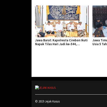
Danlanud Tahun 2026
Jangkar Ge
Jawa Barat: Kapolresta Cirebon Ikuti
Jawa Timu
Napak Tilas Hari Jadi ke-544,
Usia 5 Ta
Teguhkan Sinergi dan Pelestarian
Diserang 
Sejarah
© 2019 Jejak Kasus