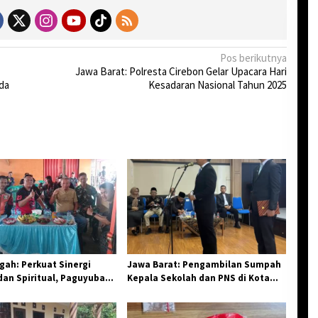
Pos berikutnya
Jawa Barat: Polresta Cirebon Gelar Upacara Hari
da
Kesadaran Nasional Tahun 2025
ah: Perkuat Sinergi
Jawa Barat: Pengambilan Sumpah
an Spiritual, Paguyuban
Kepala Sekolah dan PNS di Kota
elar Halal Bi Halal di
Tasikmalaya, Penegasan
Integritas Aparatur Pendidikan dan