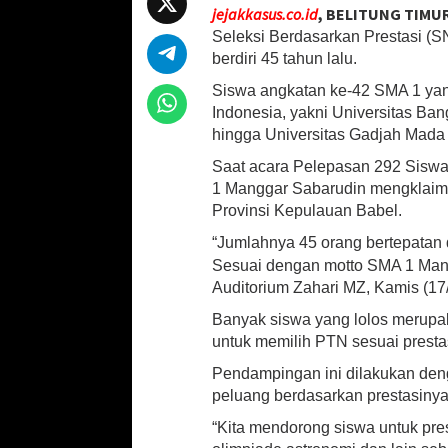
jejakkasus.co.id
, BELITUNG TIMU
i
at
b
ai
ar
Seleksi Berdasarkan Prestasi (S
b
sA
o
l
e
e
berdiri 45 tahun lalu.
r
p
o
Siswa angkatan ke-42 SMA 1 yang
b
Indonesia, yakni Universitas Ba
a
p
k
g
hingga Universitas Gadjah Mada
a
Saat acara Pelepasan 292 Siswa
i
1 Manggar Sabarudin mengklaim,
P
T
Provinsi Kepulauan Babel.
N
“Jumlahnya 45 orang bertepatan 
Sesuai dengan motto SMA 1 Ma
Auditorium Zahari MZ, Kamis (17
Banyak siswa yang lolos merupa
untuk memilih PTN sesuai prestas
Pendampingan ini dilakukan den
peluang berdasarkan prestasinya
“Kita mendorong siswa untuk prest