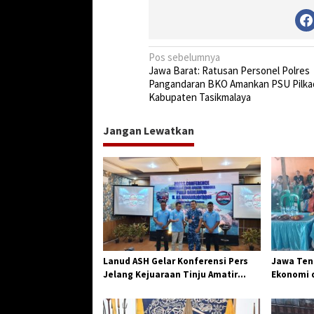
N
Pos sebelumnya
Jawa Barat: Ratusan Personel Polres
a
Pangandaran BKO Amankan PSU Pilka
v
Kabupaten Tasikmalaya
i
Jangan Lewatkan
g
a
s
i
p
o
s
Lanud ASH Gelar Konferensi Pers
Jawa Teng
Jelang Kejuaraan Tinju Amatir
Ekonomi d
Piala Danlanud Tahun 2026
Jangkar G
Losari