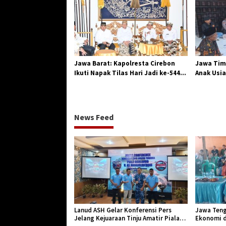
Jawa Barat: Kapolresta Cirebon
Jawa Tim
Ikuti Napak Tilas Hari Jadi ke-544,
Anak Usia
Teguhkan Sinergi dan Pelestarian
Diserang
Sejarah
News Feed
Lanud ASH Gelar Konferensi Pers
Jawa Teng
Jelang Kejuaraan Tinju Amatir Piala
Ekonomi d