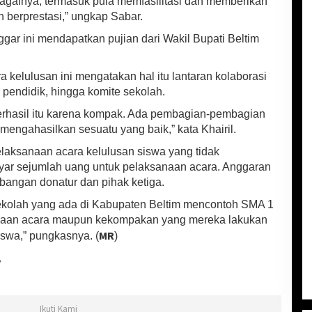
bagainya, termasuk pula memfasilitasi dan memberikan
n berprestasi,” ungkap Sabar.
ar ini mendapatkan pujian dari Wakil Bupati Beltim
 kelulusan ini mengatakan hal itu lantaran kolaborasi
pendidik, hingga komite sekolah.
 berhasil itu karena kompak. Ada pembagian-pembagian
engahasilkan sesuatu yang baik,” kata Khairil.
elaksanaan acara kelulusan siswa yang tidak
ar sejumlah uang untuk pelaksanaan acara. Anggaran
bangan donatur dan pihak ketiga.
ekolah yang ada di Kabupaten Beltim mencontoh SMA 1
anaan acara maupun kekompakan yang mereka lakukan
MR
swa,” pungkasnya. (
)
y
Ikuti Kami