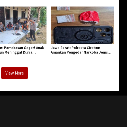
lar Halal Bi Halal di Losari
Tasikmalaya, Penegasan Integritas
Aparatur Pendidikan dan Birokrasi
r: Pamekasan Geger! Anak
Jawa Barat: Polresta Cirebon
hun Meninggal Dunia
Amankan Pengedar Narkoba Jenis
Monyet
Sabu
View More