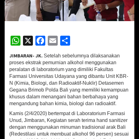
H
a
s
i
l
K
W
X
Fa
E
S
e
r
h
ce
m
h
j
JIMBARAN- JK.
Setelah sebelumnya dilaksanakan
at
b
ai
ar
a
proses ekstrak pemurnian alkohol menggunakan
S
sA
o
l
e
a
peralatan di laboratorium yang dimiliki Fakultas
m
Farmasi Universitas Udayana yang dibantu Unit KBR-
p
o
a
N (Kimia, Biologi, dan Radioaktif-Nuklir) Detasemen
p
k
P
Gegana Brimob Polda Bali yang memiliki kemampuan
o
khusus dalam menangani bahan berbahaya yang
l
mengandung bahan kimia, biologi dan radioaktif.
d
a
Kamis (2/4/2020) bertempat di Laboratorium Farmasi
B
Unud, Jimbaran, Kegiatan serah terima hand sanitizer
a
dengan menggunakan minuman tradisional arak Bali
l
(Redestilasi untuk membuat alkohol 96 persen) sesuai
i