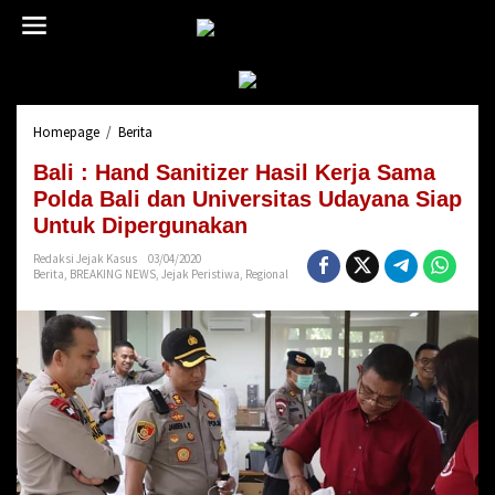
L
e
w
a
t
i
Homepage
/
Berita
B
k
a
e
Bali : Hand Sanitizer Hasil Kerja Sama
l
k
i
Polda Bali dan Universitas Udayana Siap
o
:
n
Untuk Dipergunakan
H
t
a
Redaksi Jejak Kasus
03/04/2020
e
Berita
,
BREAKING NEWS
,
Jejak Peristiwa
,
Regional
n
n
d
S
a
n
i
t
i
z
e
r