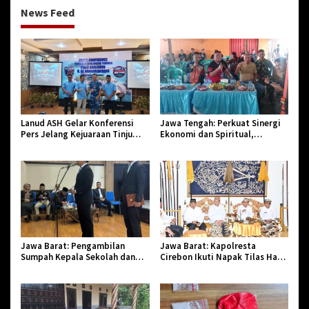
News Feed
Lanud ASH Gelar Konferensi
Jawa Tengah: Perkuat Sinergi
Pers Jelang Kejuaraan Tinju
Ekonomi dan Spiritual,
Amatir Piala Danlanud Tahun
Paguyuban Jangkar Gelar Halal
2026
Bi Halal di Losari
Jawa Barat: Pengambilan
Jawa Barat: Kapolresta
Sumpah Kepala Sekolah dan
Cirebon Ikuti Napak Tilas Hari
PNS di Kota Tasikmalaya,
Jadi ke-544, Teguhkan Sinergi
Penegasan Integritas Aparatur
dan Pelestarian Sejarah
Pendidikan dan Birokrasi