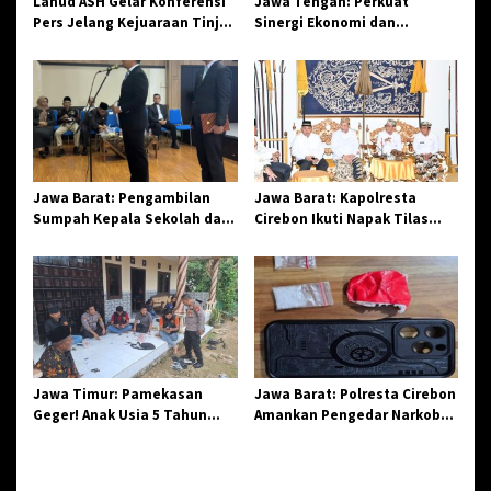
Lanud ASH Gelar Konferensi
Jawa Tengah: Perkuat
Pers Jelang Kejuaraan Tinju
Sinergi Ekonomi dan
Amatir Piala Danlanud Tahun
Spiritual, Paguyuban
2026
Jangkar Gelar Halal Bi Halal
di Losari
Jawa Barat: Pengambilan
Jawa Barat: Kapolresta
Sumpah Kepala Sekolah dan
Cirebon Ikuti Napak Tilas
PNS di Kota Tasikmalaya,
Hari Jadi ke-544, Teguhkan
Penegasan Integritas
Sinergi dan Pelestarian
Aparatur Pendidikan dan
Sejarah
Birokrasi
Jawa Timur: Pamekasan
Jawa Barat: Polresta Cirebon
Geger! Anak Usia 5 Tahun
Amankan Pengedar Narkoba
Meninggal Dunia Diserang
Jenis Sabu
Monyet