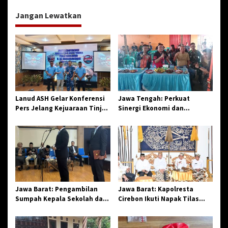
g
Jangan Lewatkan
a
s
i
p
o
s
Lanud ASH Gelar Konferensi
Jawa Tengah: Perkuat
Pers Jelang Kejuaraan Tinju
Sinergi Ekonomi dan
Amatir Piala Danlanud Tahun
Spiritual, Paguyuban
2026
Jangkar Gelar Halal Bi Halal
di Losari
Jawa Barat: Pengambilan
Jawa Barat: Kapolresta
Sumpah Kepala Sekolah dan
Cirebon Ikuti Napak Tilas
PNS di Kota Tasikmalaya,
Hari Jadi ke-544, Teguhkan
Penegasan Integritas
Sinergi dan Pelestarian
Aparatur Pendidikan dan
Sejarah