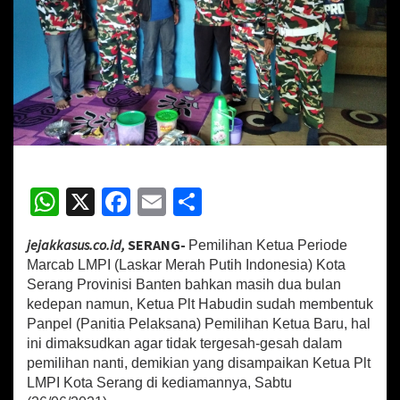
I
K
o
t
a
S
e
r
a
n
g
W
X
Fa
E
S
B
e
h
ce
m
h
n
jejakkasus.co.id,
SERANG-
Pemilihan Ketua Periode
at
b
ai
ar
t
Marcab LMPI (Laskar Merah Putih Indonesia) Kota
u
sA
o
l
e
k
Serang Provinisi Banten bahkan masih dua bulan
P
kedepan namun, Ketua Plt Habudin sudah membentuk
p
o
a
Panpel (Panitia Pelaksana) Pemilihan Ketua Baru, hal
p
k
n
ini dimaksudkan agar tidak tergesah-gesah dalam
p
pemilihan nanti, demikian yang disampaikan Ketua Plt
e
LMPI Kota Serang di kediamannya, Sabtu
l