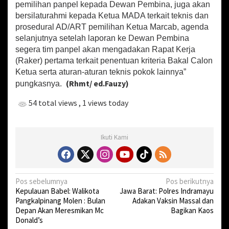
pemilihan panpel kepada Dewan Pembina, juga akan
bersilaturahmi kepada Ketua MADA terkait teknis dan
prosedural AD/ART pemilihan Ketua Marcab, agenda
selanjutnya setelah laporan ke Dewan Pembina
segera tim panpel akan mengadakan Rapat Kerja
(Raker) pertama terkait penentuan kriteria Bakal Calon
Ketua serta aturan-aturan teknis pokok lainnya”
(Rhmt/ ed.Fauzy)
pungkasnya.
54 total views
, 1 views today
Ikuti Kami
N
Pos sebelumnya
Pos berikutnya
Kepulauan Babel: Walikota
Jawa Barat: Polres Indramayu
a
Pangkalpinang Molen : Bulan
Adakan Vaksin Massal dan
v
Depan Akan Meresmikan Mc
Bagikan Kaos
Donald’s
i