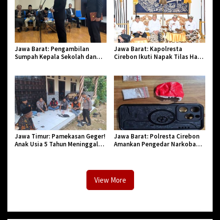
Jawa Barat: Pengambilan
Jawa Barat: Kapolresta
Sumpah Kepala Sekolah dan
Cirebon Ikuti Napak Tilas Hari
PNS di Kota Tasikmalaya,
Jadi ke-544, Teguhkan Sinergi
Penegasan Integritas Aparatur
dan Pelestarian Sejarah
Pendidikan dan Birokrasi
Jawa Timur: Pamekasan Geger!
Jawa Barat: Polresta Cirebon
Anak Usia 5 Tahun Meninggal
Amankan Pengedar Narkoba
Dunia Diserang Monyet
Jenis Sabu
View More