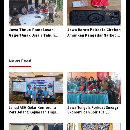
Birokrasi
Jawa Timur: Pamekasan
Jawa Barat: Polresta Cirebon
Geger! Anak Usia 5 Tahun
Amankan Pengedar Narkoba
Meninggal Dunia Diserang
Jenis Sabu
Monyet
News Feed
Lanud ASH Gelar Konferensi
Jawa Tengah: Perkuat Sinergi
Pers Jelang Kejuaraan Tinju
Ekonomi dan Spiritual,
Amatir Piala Danlanud Tahun
Paguyuban Jangkar Gelar Halal
2026
Bi Halal di Losari