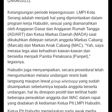
(26/06/2021).
P
e
m
Kelangsungan periode kepengurusan LMPI Kota
i
Serang adalah menjadi hal yang diprioritaskan dalam
l
program kerja Habudin, sesuai yang diamanahkan
i
oleh Anggaran Dasar dan Anggaran Rumah Tangga
h
a
(AD/ART) dan Ketua Markas Daerah (MADA) saat
n
dikukuhkan didepan seluruh anggota Markas Cabang
K
(Marcab) dan Markas Anak Cabang (MAC), “Yah, saya
e
merasa lega atas kehadiran kawan-kawan dan
t
bersedia menjadi Panitia Pelaksana (Panpel),”
u
tegasnya.
a
M
Habudin juga menyampaikan, secara prosedural telah
a
mengumumkan melalui undangan resmi baik
r
group whatsapp
langsung maupun lewat
yang sudah
c
a
disampaikan sebelumnya kepada anggota beserta
b
undangan, hal itu direspon positif dan terlihat hadir
beberapa perwakilan anggota dari MAC dalam rapat
yang diadakan di kediaman Ketua Plt LMPI Habudin.
Ketua Plt Habudin menjelaskan pada awak media