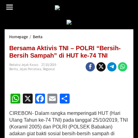
L
e
w
a
t
i
Homepage
/
Berita
B
k
e
e
Bersama Aktivis TNI – POLRI “Bersih-
r
k
s
Bersih Sampah” di HUT ke-74 TNI
o
a
n
Redaksi Jejak Kasus
27/10/2019
m
t
Berita
,
Jejak Peristiwa
,
Regional
a
e
A
n
k
t
W
X
Fa
E
S
i
v
h
ce
m
h
i
s
CIREBON- Dalam rangka memperingati HUT (Hari
at
b
ai
ar
T
Ulang Tahun ke-74 TNI) pada tanggal 25/10/2019, TNI
sA
N
o
l
e
(Koramil 2005) dan POLRI (POLSEK Babakan)
I
adakan giat bakti sosial bersih-bersih sampah di
-