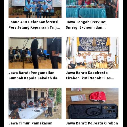
i
p
o
Lanud ASH Gelar Konferensi
Jawa Tengah: Perkuat
s
Pers Jelang Kejuaraan Tinju
Sinergi Ekonomi dan
Amatir Piala Danlanud Tahun
Spiritual, Paguyuban
2026
Jangkar Gelar Halal Bi Halal
di Losari
Jawa Barat: Pengambilan
Jawa Barat: Kapolresta
Sumpah Kepala Sekolah dan
Cirebon Ikuti Napak Tilas
PNS di Kota Tasikmalaya,
Hari Jadi ke-544, Teguhkan
Penegasan Integritas
Sinergi dan Pelestarian
Aparatur Pendidikan dan
Sejarah
Birokrasi
Jawa Timur: Pamekasan
Jawa Barat: Polresta Cirebon