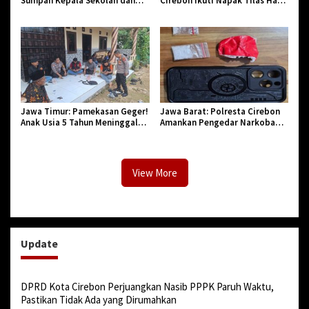
Sumpah Kepala Sekolah dan
Cirebon Ikuti Napak Tilas Hari
PNS di Kota Tasikmalaya,
Jadi ke-544, Teguhkan Sinergi
Penegasan Integritas Aparatur
dan Pelestarian Sejarah
Pendidikan dan Birokrasi
Jawa Timur: Pamekasan Geger!
Jawa Barat: Polresta Cirebon
Anak Usia 5 Tahun Meninggal
Amankan Pengedar Narkoba
Dunia Diserang Monyet
Jenis Sabu
View More
Update
DPRD Kota Cirebon Perjuangkan Nasib PPPK Paruh Waktu,
Pastikan Tidak Ada yang Dirumahkan