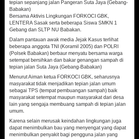
p
o
tepian sepanjang jalan Pangeran Suta Jaya (Gebang-
P
p
k
Babakan)
O
Bersama Aktivis Lingkungan FORKOCI GBK,
L
R
LENTERA Sasak serta beberapa Siswa SMKN 1
I
Gebang dan SLTP NU Babakan.
"
Dalam pantauan awak media Jejak Kasus terlihat
B
e
beberapa anggota TNI (Koramil 2005) dan POLRI
r
(Polsek Babakan) berbaur menyatu bersama warga
s
setempat bersihkan dan bakar genangan sampah di
i
tepian jalan Suta Jaya (Gebang-Babakan)
h
-
Menurut Aiman ketua FORKOCI GBK, seharusnya
B
masyarakat tidak menjadikan tepian jalan umum
e
sebagai TPS (tempat pembuangan sampah) baik
r
masyarakat setempat maupun masyarakat dari desa
s
lain yang sengaja membuang sampah di tepian jalan
i
h
umum.
S
Karena selain merusak keindahan lingkungan juga
a
dapat menimbulkan bau yang menyengat yang dapat
m
p
menimbulkan penyakit bagi pengguna jalan yang