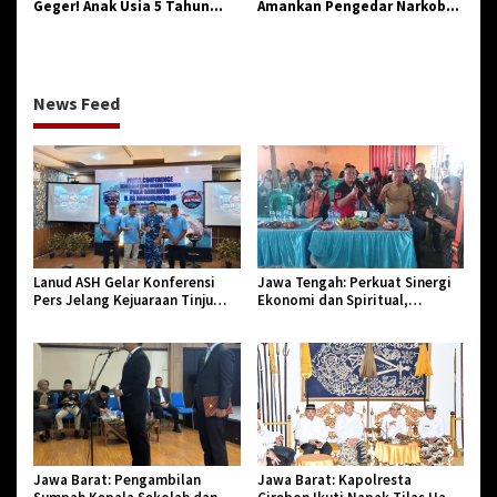
Geger! Anak Usia 5 Tahun
Amankan Pengedar Narkoba
Meninggal Dunia Diserang
Jenis Sabu
Monyet
News Feed
Lanud ASH Gelar Konferensi
Jawa Tengah: Perkuat Sinergi
Pers Jelang Kejuaraan Tinju
Ekonomi dan Spiritual,
Amatir Piala Danlanud Tahun
Paguyuban Jangkar Gelar Halal
2026
Bi Halal di Losari
Jawa Barat: Pengambilan
Jawa Barat: Kapolresta