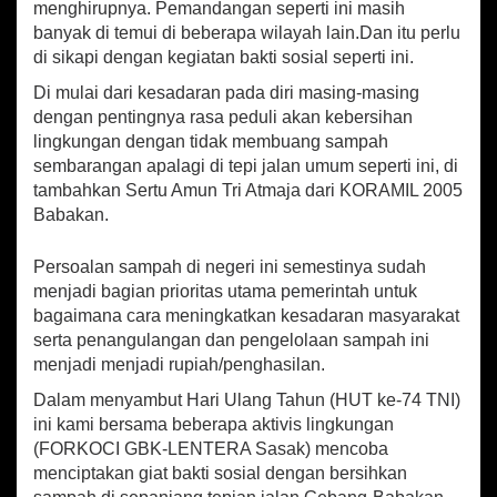
a
menghirupnya. Pemandangan seperti ini masih
h
banyak di temui di beberapa wilayah lain.Dan itu perlu
"
di sikapi dengan kegiatan bakti sosial seperti ini.
d
i
Di mulai dari kesadaran pada diri masing-masing
H
dengan pentingnya rasa peduli akan kebersihan
U
lingkungan dengan tidak membuang sampah
T
sembarangan apalagi di tepi jalan umum seperti ini, di
k
tambahkan Sertu Amun Tri Atmaja dari KORAMIL 2005
e
-
Babakan.
7
4
Persoalan sampah di negeri ini semestinya sudah
T
menjadi bagian prioritas utama pemerintah untuk
N
bagaimana cara meningkatkan kesadaran masyarakat
I
serta penangulangan dan pengelolaan sampah ini
menjadi menjadi rupiah/penghasilan.
Dalam menyambut Hari Ulang Tahun (HUT ke-74 TNI)
ini kami bersama beberapa aktivis lingkungan
(FORKOCI GBK-LENTERA Sasak) mencoba
menciptakan giat bakti sosial dengan bersihkan