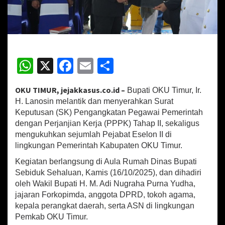
k
9
9
P
e
j
W
X
Fa
E
S
a
b
h
ce
m
h
a
OKU TIMUR, jejakkasus.co.id –
Bupati OKU Timur, Ir.
at
b
ai
ar
t
H. Lanosin melantik dan menyerahkan Surat
,
sA
o
l
e
T
Keputusan (SK) Pengangkatan Pegawai Pemerintah
e
dengan Perjanjian Kerja (PPPK) Tahap II, sekaligus
p
o
g
mengukuhkan sejumlah Pejabat Eselon II di
a
p
k
lingkungan Pemerintah Kabupaten OKU Timur.
s
k
Kegiatan berlangsung di Aula Rumah Dinas Bupati
a
Sebiduk Sehaluan, Kamis (16/10/2025), dan dihadiri
n
oleh Wakil Bupati H. M. Adi Nugraha Purna Yudha,
A
jajaran Forkopimda, anggota DPRD, tokoh agama,
S
kepala perangkat daerah, serta ASN di lingkungan
N
H
Pemkab OKU Timur.