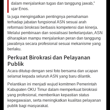
r
dalam menjalankan tugas dan tanggung jawab,”
o
ujar Enos.
k
Ia juga mengingatkan pentingnya pemahaman
r
a
terhadap jabatan fungsional ASN sesuai arah
s
reformasi birokrasi berbasis kompetensi dan kinerja.
i
Melalui pembinaan dan sosialisasi berkelanjutan, ASN
diharapkan mampu menjalankan peran dan tanggung
jawabnya secara profesional sesuai mekanisme yang
berlaku.
Perkuat Birokrasi dan Pelayanan
Publik
Acara ditutup dengan sesi foto bersama dan ucapan
selamat kepada seluruh ASN yang baru dilantik.
Pelantikan ini menjadi wujud komitmen Pemerintah
Kabupaten OKU Timur dalam memperkuat birokrasi
yang profesional, memberikan kepastian status
kepegawaian, serta meningkatkan kualitas pelayanan
publik bagi masyarakat.