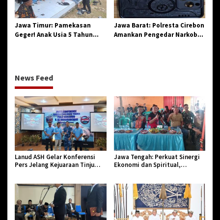
Jawa Timur: Pamekasan
Jawa Barat: Polresta Cirebon
Geger! Anak Usia 5 Tahun
Amankan Pengedar Narkoba
Meninggal Dunia Diserang
Jenis Sabu
Monyet
News Feed
Lanud ASH Gelar Konferensi
Jawa Tengah: Perkuat Sinergi
Pers Jelang Kejuaraan Tinju
Ekonomi dan Spiritual,
Amatir Piala Danlanud Tahun
Paguyuban Jangkar Gelar Halal
2026
Bi Halal di Losari