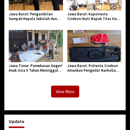
Jawa Barat: Pengambilan
Jawa Barat: Kapolresta
Sumpah Kepala Sekolah dan
Cirebon Ikuti Napak Tilas Hari
PNS di Kota Tasikmalaya,
Jadi ke-544, Teguhkan Sinergi
Penegasan Integritas Aparatur
dan Pelestarian Sejarah
Pendidikan dan Birokrasi
Jawa Timur: Pamekasan Geger!
Jawa Barat: Polresta Cirebon
Anak Usia 5 Tahun Meninggal
Amankan Pengedar Narkoba
Dunia Diserang Monyet
Jenis Sabu
View More
Update