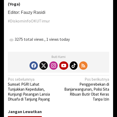
(Yoga)
Editor: Fauzy Rasidi
#DiskominfoOKUTimur
3275 total views
, 1 views today
Ikuti Kami
N
Pos sebelumnya
Pos berikutnya
Sumsel: PGRI Lahat
Penggerebekan di
a
Tunjukkan Kepedulian,
Banjarwangunan, Polisi Sita
v
Kunjungi Pasangan Lansia
Ribuan Butir Obat Keras
Dhuafa di Tanjung Payang
Tanpa Izin
i
g
Jangan Lewatkan
a