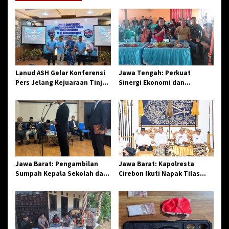
s
i
p
o
s
Lanud ASH Gelar Konferensi
Jawa Tengah: Perkuat
Pers Jelang Kejuaraan Tinju
Sinergi Ekonomi dan
Amatir Piala Danlanud Tahun
Spiritual, Paguyuban
2026
Jangkar Gelar Halal Bi Halal
di Losari
Jawa Barat: Pengambilan
Jawa Barat: Kapolresta
Sumpah Kepala Sekolah dan
Cirebon Ikuti Napak Tilas
PNS di Kota Tasikmalaya,
Hari Jadi ke-544, Teguhkan
Penegasan Integritas
Sinergi dan Pelestarian
Aparatur Pendidikan dan
Sejarah
Birokrasi