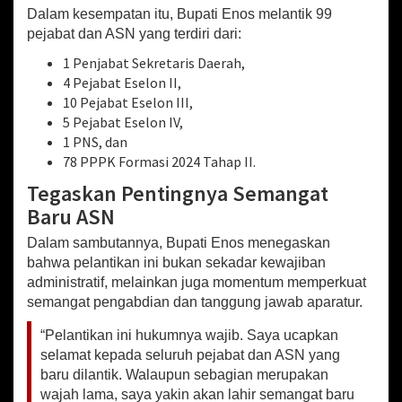
a
Dalam kesempatan itu, Bupati Enos melantik 99
r
pejabat dan ASN yang terdiri dari:
u
s
1 Penjabat Sekretaris Daerah,
J
4 Pejabat Eselon II,
a
10 Pejabat Eselon III,
d
5 Pejabat Eselon IV,
i
M
1 PNS, dan
o
78 PPPK Formasi 2024 Tahap II.
t
Tegaskan Pentingnya Semangat
o
r
Baru ASN
R
e
Dalam sambutannya, Bupati Enos menegaskan
f
bahwa pelantikan ini bukan sekadar kewajiban
o
administratif, melainkan juga momentum memperkuat
r
semangat pengabdian dan tanggung jawab aparatur.
m
a
“Pelantikan ini hukumnya wajib. Saya ucapkan
s
selamat kepada seluruh pejabat dan ASN yang
i
baru dilantik. Walaupun sebagian merupakan
B
wajah lama, saya yakin akan lahir semangat baru
i