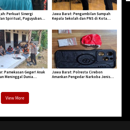
ah: Perkuat Sinergi
Jawa Barat: Pengambilan Sumpah
an Spiritual, Paguyuban
Kepala Sekolah dan PNS di Kota
lar Halal Bi Halal di Losari
Tasikmalaya, Penegasan Integritas
Aparatur Pendidikan dan Birokrasi
r: Pamekasan Geger! Anak
Jawa Barat: Polresta Cirebon
hun Meninggal Dunia
Amankan Pengedar Narkoba Jenis
Monyet
Sabu
View More