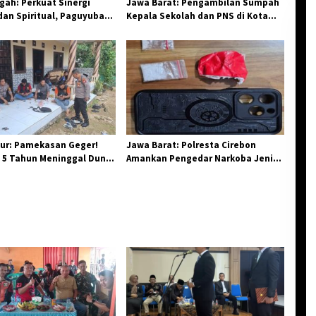
ah: Perkuat Sinergi
Jawa Barat: Pengambilan Sumpah
an Spiritual, Paguyuban
Kepala Sekolah dan PNS di Kota
elar Halal Bi Halal di
Tasikmalaya, Penegasan
Integritas Aparatur Pendidikan dan
Birokrasi
ur: Pamekasan Geger!
Jawa Barat: Polresta Cirebon
 5 Tahun Meninggal Dunia
Amankan Pengedar Narkoba Jenis
 Monyet
Sabu