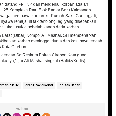
an datang ke TKP dan mengenali korban adalah
yau 25 Kompleks Ratu Elok Banjar Baru Kaimantan
ma warga membawa korban ke Rumah Sakit Gunungjati,
 nyawa remaja ini tak tertolong lagi yang disebabkan
an luka tusuk disebelah kanan dada korban.
a Barat (Utbar) Kompol Ali Mashar, SH membenarkan
kibatkan korban meninggal dunia dan kasusnya tengah
s Kota Cirebon.
si dengan SatReskrim Polres Cirebon Kota guna
nya,”ujar Ali Mashar singkat.(Hafidz/Kurtis)
orban tusuk
orang tak dikenal
polsek utbar
Ikuti Kami