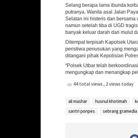
Selang berapa lama ibunda korb
i
A
putranya. Wanita asal Jalan Pa
s
Selatan ini histeris dan bersa
a
namun setelah tiba di UGD tragis
l
banyak keluar darah dari mulut d
K
A
Ditempat terpisah Kapolsek Utar
L
peristiwa penusukan yang menga
S
ditangani pihak Kepolisian Polre
E
L
“Polsek Utbar telah berkoordina
T
mengungkap dan menangkap pelaku
e
w
44 total views
, 2 views today
a
s
ali mashar
husnul khotimah
k
santri ponpes
sebrang gramedia