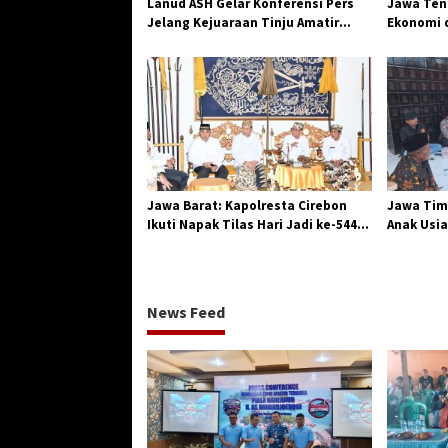
Lanud ASH Gelar Konferensi Pers
Jawa Teng
Jelang Kejuaraan Tinju Amatir
Ekonomi d
Piala Danlanud Tahun 2026
Jangkar G
Losari
Jawa Barat: Kapolresta Cirebon
Jawa Tim
Ikuti Napak Tilas Hari Jadi ke-544,
Anak Usia
Teguhkan Sinergi dan Pelestarian
Diserang
Sejarah
News Feed