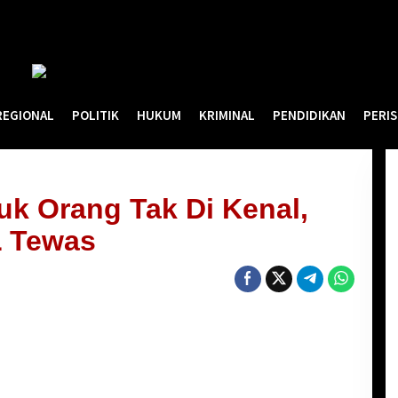
REGIONAL
POLITIK
HUKUM
KRIMINAL
PENDIDIKAN
PERI
uk Orang Tak Di Kenal,
L Tewas