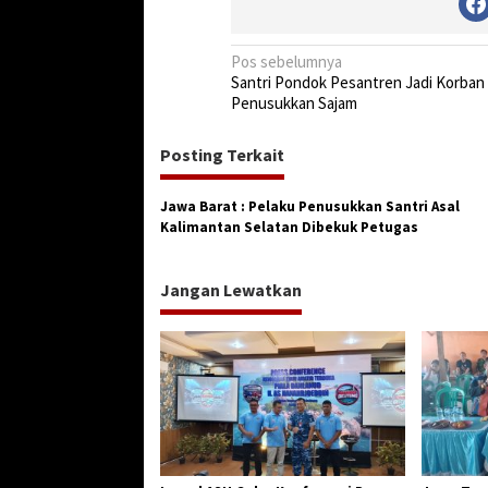
N
Pos sebelumnya
Santri Pondok Pesantren Jadi Korban
a
Penusukkan Sajam
v
i
Posting Terkait
g
Jawa Barat : Pelaku Penusukkan Santri Asal
a
Kalimantan Selatan Dibekuk Petugas
s
i
Jangan Lewatkan
p
o
s