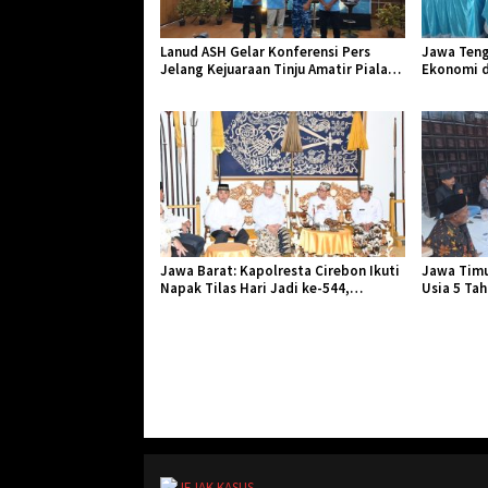
Lanud ASH Gelar Konferensi Pers
Jawa Teng
Jelang Kejuaraan Tinju Amatir Piala
Ekonomi d
Danlanud Tahun 2026
Jangkar Ge
Jawa Barat: Kapolresta Cirebon Ikuti
Jawa Timu
Napak Tilas Hari Jadi ke-544,
Usia 5 Ta
Teguhkan Sinergi dan Pelestarian
Diserang 
Sejarah