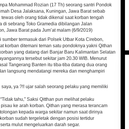
pa Mohammad Rozian (17 Th) seorang santri Pondok
imah Desa Jalaksana, Kuningan, Jawa Barat sebab
tewas oleh orang tidak dikenal saat korban tengah
di sebrang Toko Gramedia dibilangan Jalan
, Jawa Barat pada Jum’at malam (6/9/2019)
i sumber termasuk dari Polsek Utbar Kota Cirebon,
aat korban ditemani teman satu pondoknya yakni Qithan
orban yang datang dari Banjar Baru Kalimantan Selatan
yangannya tersebut sekitar jam 20.30 WIB. Menurut
sal Tangerang Banten itu tiba-tiba datang dua orang
 dan langsung mendatangi mereka dan menghampiri
aya, ya ?!! ujar salah seorang pelaku yang memiliki
Tidak tahu,” Saksi Qitthan pun melihat pelaku
 pisau ke arah korban. Qithan yang merasa terancam
rtolongan kepada warga sekitar namun saat dirinya
 korban sudah tergeletak dengan posisi tertidur
erta mulut mengeluarkan darah segar.