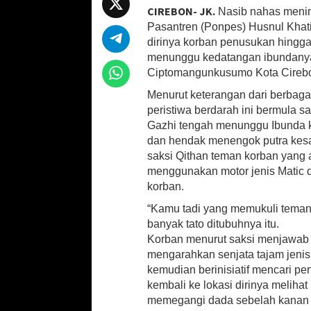
s
k
CIREBON- JK.
Nasib nahas menim
at
b
ai
ar
u
Pasantren (Ponpes) Husnul Khat
k
sA
o
l
e
dirinya korban penusukan hingga 
O
menunggu kedatangan ibundanya 
p
o
r
Ciptomangunkusumo Kota Cirebon
a
p
k
n
Menurut keterangan dari berbaga
g
peristiwa berdarah ini bermula s
T
Gazhi tengah menunggu Ibunda k
a
k
dan hendak menengok putra kesa
D
saksi Qithan teman korban yang a
i
menggunakan motor jenis Matic
K
korban.
e
n
“Kamu tadi yang memukuli teman s
a
banyak tato ditubuhnya itu.
l
Korban menurut saksi menjawab “
,
mengarahkan senjata tajam jenis
S
kemudian berinisiatif mencari pe
a
n
kembali ke lokasi dirinya melihat
t
memegangi dada sebelah kanan s
r