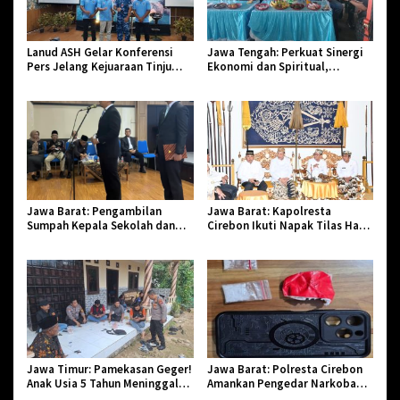
Lanud ASH Gelar Konferensi
Jawa Tengah: Perkuat Sinergi
Pers Jelang Kejuaraan Tinju
Ekonomi dan Spiritual,
Amatir Piala Danlanud Tahun
Paguyuban Jangkar Gelar Halal
2026
Bi Halal di Losari
Jawa Barat: Pengambilan
Jawa Barat: Kapolresta
Sumpah Kepala Sekolah dan
Cirebon Ikuti Napak Tilas Hari
PNS di Kota Tasikmalaya,
Jadi ke-544, Teguhkan Sinergi
Penegasan Integritas Aparatur
dan Pelestarian Sejarah
Pendidikan dan Birokrasi
Jawa Timur: Pamekasan Geger!
Jawa Barat: Polresta Cirebon
Anak Usia 5 Tahun Meninggal
Amankan Pengedar Narkoba
Dunia Diserang Monyet
Jenis Sabu