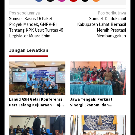
u
N
Pos sebelumnya
Pos berikutnya
Sumsel: Kasus 16 Paket
Sumsel: Disdukcapil
a
Proyek Mandek, GNPK-RI
Kabupaten Lahat Berhasil
v
Tantang KPK Usut Tuntas 45
Meraih Prestasi
Legislator Muara Enim
Membanggakan
i
g
Jangan Lewatkan
a
s
i
p
o
s
Lanud ASH Gelar Konferensi
Jawa Tengah: Perkuat
Pers Jelang Kejuaraan Tinju
Sinergi Ekonomi dan
Amatir Piala Danlanud Tahun
Spiritual, Paguyuban
2026
Jangkar Gelar Halal Bi Halal
di Losari