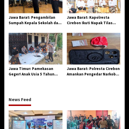
Jawa Barat: Pengambilan
Jawa Barat: Kapolresta
Sumpah Kepala Sekolah dan
Cirebon Ikuti Napak Tilas
PNS di Kota Tasikmalaya,
Hari Jadi ke-544, Teguhkan
Penegasan Integritas
Sinergi dan Pelestarian
Aparatur Pendidikan dan
Sejarah
Birokrasi
Jawa Timur: Pamekasan
Jawa Barat: Polresta Cirebon
Geger! Anak Usia 5 Tahun
Amankan Pengedar Narkoba
Meninggal Dunia Diserang
Jenis Sabu
Monyet
News Feed