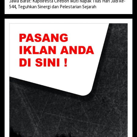
Jawa Barat: Kapolresta Cirebon Ikuti Napak Tilas Hari Jadi ke-
544, Teguhkan Sinergi dan Pelestarian Sejarah