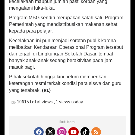
t
kecelakaan maupun jumlah pasti korban yang
a
mengalami luka-luka.
S
Program MBG sendiri merupakan salah satu Program
i
s
Pemerintah yang mendistribusikan makanan sehat
w
kepada para pelajar.
a
Kecelakaan ini pun menjadi sorotan publik karena
S
D
melibatkan Kendaraan Operasional Program tersebut
N
dan terjadi di Lingkungan Sekolah Dasar, tempat
e
banyak anak-anak sedang beraktivitas pada jam
g
masuk pagi.
e
r
Pihak sekolah hingga kini belum memberikan
i
keterangan resmi terkait kondisi para siswa dan guru
0
(RL)
yang tertabrak.
1
K
10615 total views
, 1 views today
a
l
i
b
Ikuti Kami
a
r