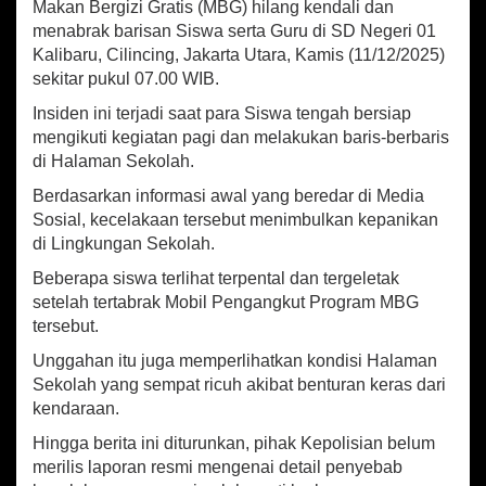
at
b
ai
ar
Makan Bergizi Gratis (MBG) hilang kendali dan
G
sA
o
l
e
menabrak barisan Siswa serta Guru di SD Negeri 01
M
Kalibaru, Cilincing, Jakarta Utara, Kamis (11/12/2025)
e
p
o
n
sekitar pukul 07.00 WIB.
p
k
a
Insiden ini terjadi saat para Siswa tengah bersiap
b
mengikuti kegiatan pagi dan melakukan baris-berbaris
r
a
di Halaman Sekolah.
k
Berdasarkan informasi awal yang beredar di Media
B
Sosial, kecelakaan tersebut menimbulkan kepanikan
a
r
di Lingkungan Sekolah.
i
Beberapa siswa terlihat terpental dan tergeletak
s
setelah tertabrak Mobil Pengangkut Program MBG
a
n
tersebut.
G
Unggahan itu juga memperlihatkan kondisi Halaman
u
Sekolah yang sempat ricuh akibat benturan keras dari
r
u
kendaraan.
s
Hingga berita ini diturunkan, pihak Kepolisian belum
e
merilis laporan resmi mengenai detail penyebab
r