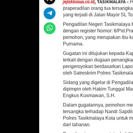
jejakkasus.co.id
, TASIKMALAYA –
H
at
b
ai
ar
a
praperadilan orang tua tersang
n
sA
o
l
e
yang terjadi di Jalan Mayor SL T
P
p
o
r
Pengadilan Negeri Tasikmalaya K
a
dengan register Nomor: 6/Pid.Pr
p
k
p
pemohon, yang merupakan ibu k
e
Purnama.
r
a
Gugatan ini ditujukan kepada Ka
d
terkait dengan dugaan penangka
i
pengeroyokan berdasarkan Laporan
l
oleh Satreskrim Polres Tasikmala
a
n
Sidang yang digelar di Pengadila
K
dipimpin oleh Hakim Tunggal Mar
a
Engkus Kusmawan, S.H.
s
u
Dalam gugatannya, pemohon me
s
tersangka terhadap Nandi Sapdi
P
Polres Tasikmalaya Kota untuk
e
n
dari tahanan.
g