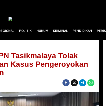
REGIONAL
POLITIK
HUKUM
KRIMINAL
PENDIDIKAN
PERI
PN Tasikmalaya Tolak
lan Kasus Pengeroyokan
n