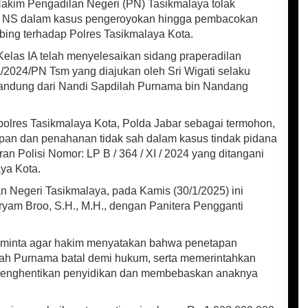
akim Pengadilan Negeri (PN) Tasikmalaya tolak
ka NS dalam kasus pengeroyokan hingga pembacokan
obing terhadap Polres Tasikmalaya Kota.
elas IA telah menyelesaikan sidang praperadilan
a/2024/PN Tsm yang diajukan oleh Sri Wigati selaku
andung dari Nandi Sapdilah Purnama bin Nandang
polres Tasikmalaya Kota, Polda Jabar sebagai termohon,
pan dan penahanan tidak sah dalam kasus tindak pidana
 Polisi Nomor: LP B / 364 / XI / 2024 yang ditangani
ya Kota.
n Negeri Tasikmalaya, pada Kamis (30/1/2025) ini
yam Broo, S.H., M.H., dengan Panitera Pengganti
minta agar hakim menyatakan bahwa penetapan
lah Purnama batal demi hukum, serta memerintahkan
 menghentikan penyidikan dan membebaskan anaknya