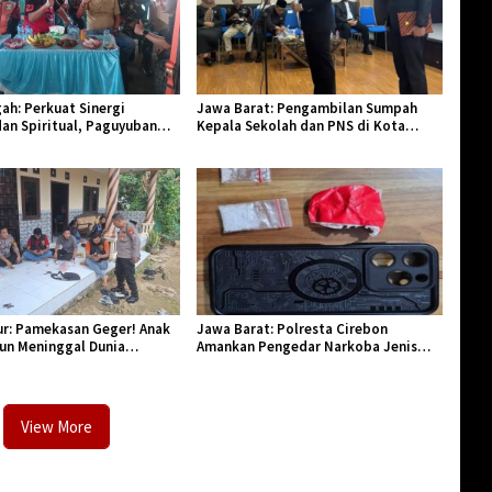
ah: Perkuat Sinergi
Jawa Barat: Pengambilan Sumpah
an Spiritual, Paguyuban
Kepala Sekolah dan PNS di Kota
lar Halal Bi Halal di Losari
Tasikmalaya, Penegasan Integritas
Aparatur Pendidikan dan Birokrasi
r: Pamekasan Geger! Anak
Jawa Barat: Polresta Cirebon
hun Meninggal Dunia
Amankan Pengedar Narkoba Jenis
Monyet
Sabu
View More