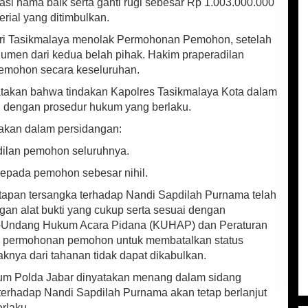
asi nama baik serta ganti rugi sebesar Rp 1.003.000.000
erial yang ditimbulkan.
i Tasikmalaya menolak Permohonan Pemohon, setelah
umen dari kedua belah pihak. Hakim praperadilan
emohon secara keseluruhan.
takan bahwa tindakan Kapolres Tasikmalaya Kota dalam
 dengan prosedur hukum yang berlaku.
cakan dalam persidangan:
ilan pemohon seluruhnya.
epada pemohon sebesar nihil.
pan tersangka terhadap Nandi Sapdilah Purnama telah
an alat bukti yang cukup serta sesuai dengan
-Undang Hukum Acara Pidana (KUHAP) dan Peraturan
tu, permohonan pemohon untuk membatalkan status
nya dari tahanan tidak dapat dikabulkan.
um Polda Jabar dinyatakan menang dalam sidang
terhadap Nandi Sapdilah Purnama akan tetap berlanjut
rlaku.