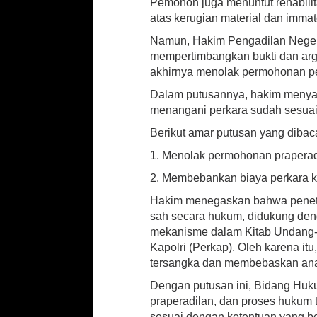
Pemohon juga menuntut rehabilit
e
atas kerugian material dan immat
r
o
Namun, Hakim Pengadilan Neger
y
mempertimbangkan bukti dan arg
o
akhirnya menolak permohonan p
k
a
Dalam putusannya, hakim menya
n
menangani perkara sudah sesuai
H
i
Berikut amar putusan yang diba
n
g
1. Menolak permohonan praperad
g
2. Membebankan biaya perkara k
a
P
Hakim menegaskan bahwa peneta
e
sah secara hukum, didukung deng
m
mekanisme dalam Kitab Undang
b
a
Kapolri (Perkap). Oleh karena i
c
tersangka dan membebaskan anak
o
Dengan putusan ini, Bidang Huk
k
a
praperadilan, dan proses hukum 
n
sesuai dengan ketentuan yang be