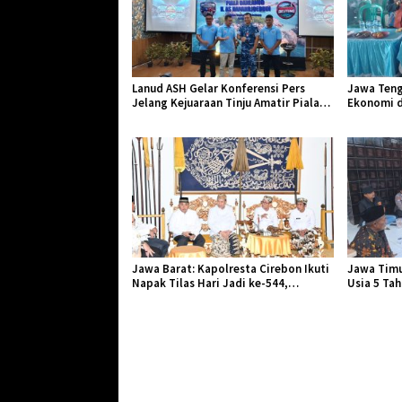
Lanud ASH Gelar Konferensi Pers
Jawa Teng
Jelang Kejuaraan Tinju Amatir Piala
Ekonomi d
Danlanud Tahun 2026
Jangkar Ge
Jawa Barat: Kapolresta Cirebon Ikuti
Jawa Timu
Napak Tilas Hari Jadi ke-544,
Usia 5 Ta
Teguhkan Sinergi dan Pelestarian
Diserang 
Sejarah