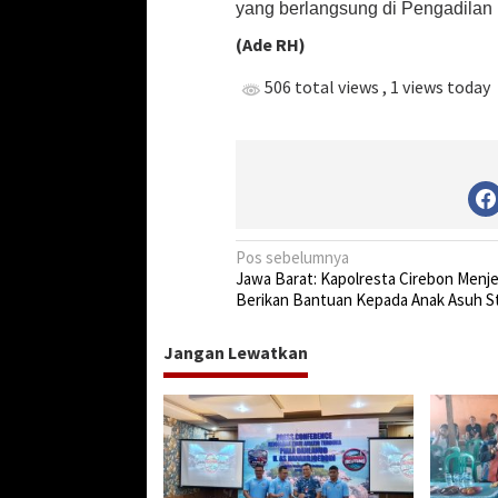
yang berlangsung di Pengadilan 
(Ade RH)
506 total views
, 1 views today
N
Pos sebelumnya
Jawa Barat: Kapolresta Cirebon Menj
a
Berikan Bantuan Kepada Anak Asuh S
v
i
Jangan Lewatkan
g
a
s
i