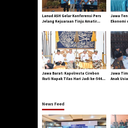
p
o
Lanud ASH Gelar Konferensi Pers
Jawa Teng
s
Jelang Kejuaraan Tinju Amatir
Ekonomi d
Piala Danlanud Tahun 2026
Jangkar G
Losari
Jawa Barat: Kapolresta Cirebon
Jawa Tim
Ikuti Napak Tilas Hari Jadi ke-544,
Anak Usia
Teguhkan Sinergi dan Pelestarian
Diserang
Sejarah
News Feed