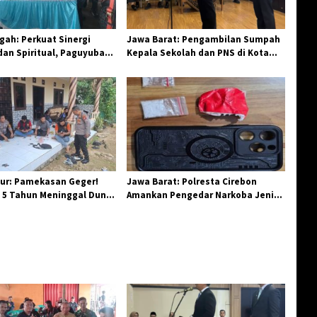
ah: Perkuat Sinergi
Jawa Barat: Pengambilan Sumpah
an Spiritual, Paguyuban
Kepala Sekolah dan PNS di Kota
elar Halal Bi Halal di
Tasikmalaya, Penegasan
Integritas Aparatur Pendidikan dan
Birokrasi
ur: Pamekasan Geger!
Jawa Barat: Polresta Cirebon
 5 Tahun Meninggal Dunia
Amankan Pengedar Narkoba Jenis
 Monyet
Sabu