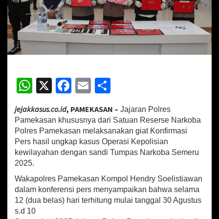
T
u
m
p
a
s
S
e
W
X
Fa
E
S
m
e
h
ce
m
h
r
jejakkasus.co.id
, PAMEKASAN –
u
Jajaran Polres
at
b
ai
ar
2
Pamekasan khususnya dari Satuan Reserse Narkoba
sA
o
l
e
0
Polres Pamekasan melaksanakan giat Konfirmasi
2
Pers hasil ungkap kasus Operasi Kepolisian
p
o
5
kewilayahan dengan sandi Tumpas Narkoba Semeru
,
p
k
2025.
P
o
Wakapolres Pamekasan Kompol Hendry Soelistiawan
l
dalam konferensi pers menyampaikan bahwa selama
r
12 (dua belas) hari terhitung mulai tanggal 30 Agustus
e
s.d 10
s