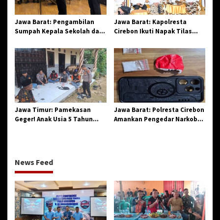
Jawa Barat: Pengambilan
Jawa Barat: Kapolresta
Sumpah Kepala Sekolah dan
Cirebon Ikuti Napak Tilas
PNS di Kota Tasikmalaya,
Hari Jadi ke-544, Teguhkan
Penegasan Integritas
Sinergi dan Pelestarian
Aparatur Pendidikan dan
Sejarah
Birokrasi
Jawa Timur: Pamekasan
Jawa Barat: Polresta Cirebon
Geger! Anak Usia 5 Tahun
Amankan Pengedar Narkoba
Meninggal Dunia Diserang
Jenis Sabu
Monyet
News Feed