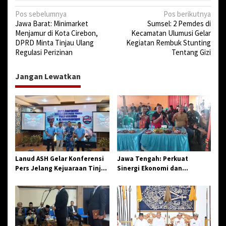
N
Pos sebelumnya
Pos berikutnya
Jawa Barat: Minimarket
Sumsel: 2 Pemdes di
a
Menjamur di Kota Cirebon,
Kecamatan Ulumusi Gelar
v
DPRD Minta Tinjau Ulang
Kegiatan Rembuk Stunting
Regulasi Perizinan
Tentang Gizi
i
g
Jangan Lewatkan
a
s
i
p
o
s
Lanud ASH Gelar Konferensi
Jawa Tengah: Perkuat
Pers Jelang Kejuaraan Tinju
Sinergi Ekonomi dan
Amatir Piala Danlanud Tahun
Spiritual, Paguyuban
2026
Jangkar Gelar Halal Bi Halal
di Losari