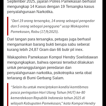
P
September 2025, jajaran Polres Pamekasan berhasil
a
mengungkap 14 Kasus dengan 19 Tersangka kasus
m
penyalahgunaan Narkotika.
e
k
“Dari 19 orang tersangka, 14 orang sebagai pengedar
a
dan 5 orang sebagai pengguna” ucap Wakapolres
s
Pamekasan, Rabu (17/9/2025).
a
n
Dari tangan para tersangka, petugas juga berhasil
U
mengamankan barang bukti berupa sabu seberat
n
kurang lebih 24,87 Gram dan 66 butir pil inex.
g
k
Wakapolres Pamekasan Kompol Hendry Soelistiawan
a
mengungkapkan, bahwa operasi tersebut dilakukan
p
untuk penanggulangan peredaran dan
1
4
penyalahgunaan narkotika, psikotropika serta obat
K
terlarang di Bumi Gerbang Salam.
a
s
“Selain itu untuk menciptakan kondisi kamtibmas
u
pasca peringatan Hari Ulang Tahun (HUT) ke-80
s
kemerdekaan Republik Indonesia tahun 2025 di
d
wilayah Kabupaten Pamekasan,” kata Kompol Hendry
e