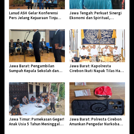
Lanud ASH Gelar Konferensi
Jawa Tengah: Perkuat Sinergi
Pers Jelang Kejuaraan Tinju
Ekonomi dan Spiritual,
Amatir Piala Danlanud Tahun
Paguyuban Jangkar Gelar Halal
2026
Bi Halal di Losari
Jawa Barat: Pengambilan
Jawa Barat: Kapolresta
Sumpah Kepala Sekolah dan
Cirebon Ikuti Napak Tilas Hari
PNS di Kota Tasikmalaya,
Jadi ke-544, Teguhkan Sinergi
Penegasan Integritas Aparatur
dan Pelestarian Sejarah
Pendidikan dan Birokrasi
Jawa Timur: Pamekasan Geger!
Jawa Barat: Polresta Cirebon
Anak Usia 5 Tahun Meninggal
Amankan Pengedar Narkoba
Dunia Diserang Monyet
Jenis Sabu