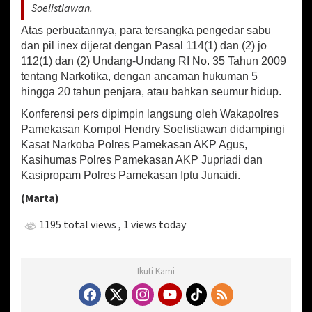
Soelistiawan.
n
g
Atas perbuatannya, para tersangka pengedar sabu
a
dan pil inex dijerat dengan Pasal 114(1) dan (2) jo
n
1
112(1) dan (2) Undang-Undang RI No. 35 Tahun 2009
9
tentang Narkotika, dengan ancaman hukuman 5
T
hingga 20 tahun penjara, atau bahkan seumur hidup.
e
r
Konferensi pers dipimpin langsung oleh Wakapolres
s
Pamekasan Kompol Hendry Soelistiawan didampingi
a
Kasat Narkoba Polres Pamekasan AKP Agus,
n
Kasihumas Polres Pamekasan AKP Jupriadi dan
g
Kasipropam Polres Pamekasan Iptu Junaidi.
k
a
(Marta)
1195 total views
, 1 views today
Ikuti Kami