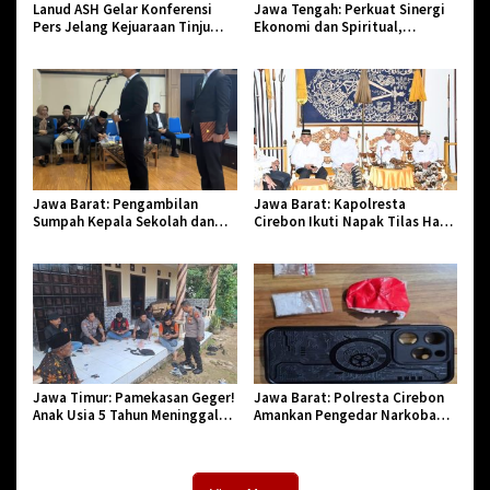
Lanud ASH Gelar Konferensi
Jawa Tengah: Perkuat Sinergi
Pers Jelang Kejuaraan Tinju
Ekonomi dan Spiritual,
Amatir Piala Danlanud Tahun
Paguyuban Jangkar Gelar Halal
2026
Bi Halal di Losari
Jawa Barat: Pengambilan
Jawa Barat: Kapolresta
Sumpah Kepala Sekolah dan
Cirebon Ikuti Napak Tilas Hari
PNS di Kota Tasikmalaya,
Jadi ke-544, Teguhkan Sinergi
Penegasan Integritas Aparatur
dan Pelestarian Sejarah
Pendidikan dan Birokrasi
Jawa Timur: Pamekasan Geger!
Jawa Barat: Polresta Cirebon
Anak Usia 5 Tahun Meninggal
Amankan Pengedar Narkoba
Dunia Diserang Monyet
Jenis Sabu