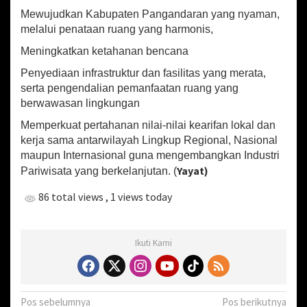
Mewujudkan Kabupaten Pangandaran yang nyaman,
melalui penataan ruang yang harmonis,
Meningkatkan ketahanan bencana
Penyediaan infrastruktur dan fasilitas yang merata,
serta pengendalian pemanfaatan ruang yang
berwawasan lingkungan
Memperkuat pertahanan nilai-nilai kearifan lokal dan
kerja sama antarwilayah Lingkup Regional, Nasional
maupun Internasional guna mengembangkan Industri
Yayat)
Pariwisata yang berkelanjutan. (
86 total views
, 1 views today
Ikuti Kami
N
Pos sebelumnya
Pos berikutnya