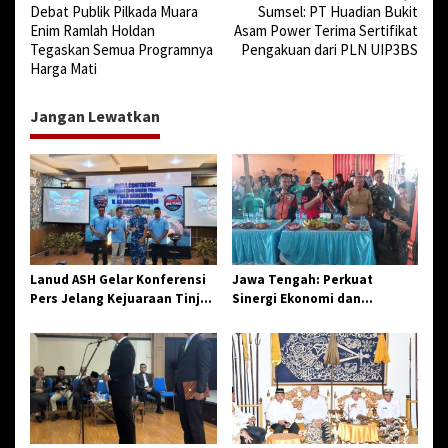
Debat Publik Pilkada Muara
Sumsel: PT Huadian Bukit
a
Enim Ramlah Holdan
Asam Power Terima Sertifikat
v
Tegaskan Semua Programnya
Pengakuan dari PLN UIP3BS
Harga Mati
i
g
Jangan Lewatkan
a
s
i
p
o
s
Lanud ASH Gelar Konferensi
Jawa Tengah: Perkuat
Pers Jelang Kejuaraan Tinju
Sinergi Ekonomi dan
Amatir Piala Danlanud Tahun
Spiritual, Paguyuban
2026
Jangkar Gelar Halal Bi Halal
di Losari