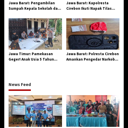
Jawa Barat: Pengambilan
Jawa Barat: Kapolresta
Sumpah Kepala Sekolah dan
Cirebon Ikuti Napak Tilas
PNS di Kota Tasikmalaya,
Hari Jadi ke-544, Teguhkan
Penegasan Integritas
Sinergi dan Pelestarian
Aparatur Pendidikan dan
Sejarah
Birokrasi
Jawa Timur: Pamekasan
Jawa Barat: Polresta Cirebon
Geger! Anak Usia 5 Tahun
Amankan Pengedar Narkoba
Meninggal Dunia Diserang
Jenis Sabu
Monyet
News Feed