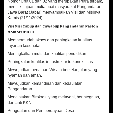
sA
o
l
e
Nomor Urut 01 dan 02 yang merupakan Putra terbaik,
a
memiliki tujuan mulia buat masyarakat Pangandaran,
p
o
b
Jawa Barat (Jabar) menyampaikan Visi dan Misinya,
u
p
k
Kamis (21/11/2024).
p
C
Visi Misi Cabup dan Cawabup Pangandaran Paslon
a
Nomor Urut 01
w
a
Mempermudah akses dan peningkatan kualitas
b
layanan kesehatan.
u
p
Meningkatkan mutu dan kualitas pendidikan
P
a
Peningkatan kualitas infrastruktur terkonektifitas
n
Mewujudkan penataan Wisata berkelanjutan yang
g
nyaman dan aman.
a
n
Mewujudkan kemandirian dan kedaulatan
d
Pangandaran
a
r
Menciptakan Birokrasi yang melayani, berintegritas,
a
dan anti KKN
n
S
Penguatan dan Pemberdayaan Desa