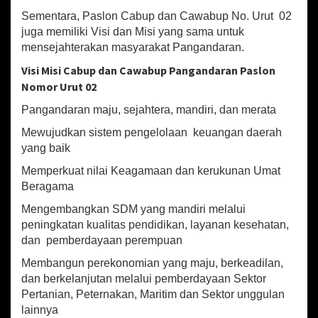
a
m
Sementara, Paslon Cabup dan Cawabup No. Urut 02
p
juga memiliki Visi dan Misi yang sama untuk
a
mensejahterakan masyarakat Pangandaran.
i
Visi Misi Cabup dan Cawabup Pangandaran Paslon
k
a
Nomor Urut 02
n
Pangandaran maju, sejahtera, mandiri, dan merata
V
i
Mewujudkan sistem pengelolaan keuangan daerah
s
yang baik
i
d
Memperkuat nilai Keagamaan dan kerukunan Umat
a
Beragama
n
M
Mengembangkan SDM yang mandiri melalui
i
peningkatan kualitas pendidikan, layanan kesehatan,
s
dan pemberdayaan perempuan
i
Membangun perekonomian yang maju, berkeadilan,
dan berkelanjutan melalui pemberdayaan Sektor
Pertanian, Peternakan, Maritim dan Sektor unggulan
lainnya