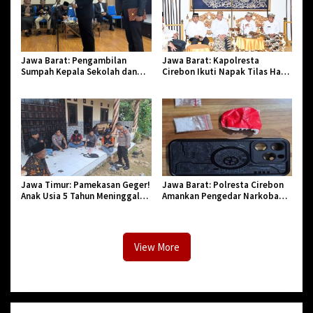
Jawa Barat: Pengambilan
Jawa Barat: Kapolresta
Sumpah Kepala Sekolah dan
Cirebon Ikuti Napak Tilas Hari
PNS di Kota Tasikmalaya,
Jadi ke-544, Teguhkan Sinergi
Penegasan Integritas Aparatur
dan Pelestarian Sejarah
Pendidikan dan Birokrasi
Jawa Timur: Pamekasan Geger!
Jawa Barat: Polresta Cirebon
Anak Usia 5 Tahun Meninggal
Amankan Pengedar Narkoba
Dunia Diserang Monyet
Jenis Sabu
View More