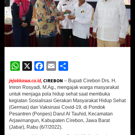
a
l
i
s
a
s
i
G
e
r
m
W
X
Fa
E
S
a
h
ce
m
h
s
,
jejakkasus.co.id,
CIREBON
– Bupati Cirebon Drs. H.
at
b
ai
ar
B
Imron Rosyadi, M.Ag., mengajak warga masyarakat
u
sA
o
l
e
untuk menjaga pola hidup sehat saat membuka
p
kegiatan Sosialisasi Gerakan Masyarakat Hidup Sehat
p
o
a
t
(Germas) dan Vaksinasi Covid-19, di Pondok
p
k
i
Pesantren (Ponpes) Darul Al Tauhid, Kecamatan
C
Arjawinangun, Kabupaten Cirebon, Jawa Barat
i
(Jabar), Rabu (6/7/2022).
r