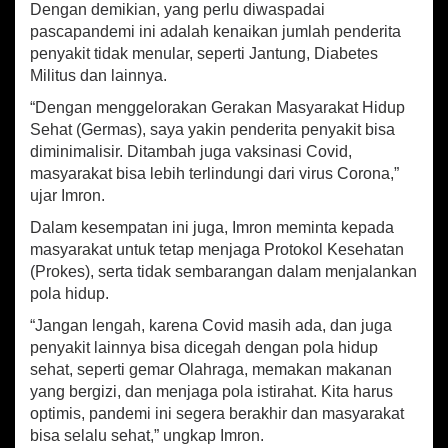
Dengan demikian, yang perlu diwaspadai
u
p
pascapandemi ini adalah kenaikan jumlah penderita
S
penyakit tidak menular, seperti Jantung, Diabetes
e
Militus dan lainnya.
h
a
“Dengan menggelorakan Gerakan Masyarakat Hidup
t
Sehat (Germas), saya yakin penderita penyakit bisa
diminimalisir. Ditambah juga vaksinasi Covid,
masyarakat bisa lebih terlindungi dari virus Corona,”
ujar Imron.
Dalam kesempatan ini juga, Imron meminta kepada
masyarakat untuk tetap menjaga Protokol Kesehatan
(Prokes), serta tidak sembarangan dalam menjalankan
pola hidup.
“Jangan lengah, karena Covid masih ada, dan juga
penyakit lainnya bisa dicegah dengan pola hidup
sehat, seperti gemar Olahraga, memakan makanan
yang bergizi, dan menjaga pola istirahat. Kita harus
optimis, pandemi ini segera berakhir dan masyarakat
bisa selalu sehat,” ungkap Imron.