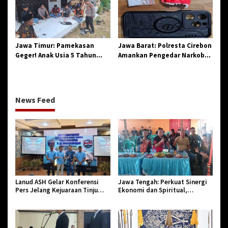
Birokrasi
Jawa Timur: Pamekasan
Jawa Barat: Polresta Cirebon
Geger! Anak Usia 5 Tahun
Amankan Pengedar Narkoba
Meninggal Dunia Diserang
Jenis Sabu
Monyet
News Feed
Lanud ASH Gelar Konferensi
Jawa Tengah: Perkuat Sinergi
Pers Jelang Kejuaraan Tinju
Ekonomi dan Spiritual,
Amatir Piala Danlanud Tahun
Paguyuban Jangkar Gelar Halal
2026
Bi Halal di Losari