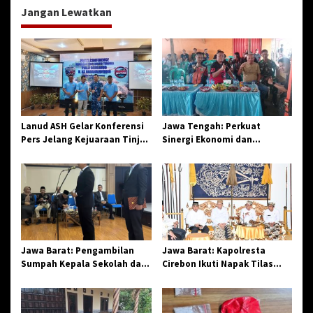
g
Jangan Lewatkan
a
s
i
p
o
s
Lanud ASH Gelar Konferensi
Jawa Tengah: Perkuat
Pers Jelang Kejuaraan Tinju
Sinergi Ekonomi dan
Amatir Piala Danlanud Tahun
Spiritual, Paguyuban
2026
Jangkar Gelar Halal Bi Halal
di Losari
Jawa Barat: Pengambilan
Jawa Barat: Kapolresta
Sumpah Kepala Sekolah dan
Cirebon Ikuti Napak Tilas
PNS di Kota Tasikmalaya,
Hari Jadi ke-544, Teguhkan
Penegasan Integritas
Sinergi dan Pelestarian
Aparatur Pendidikan dan
Sejarah