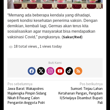
“Memang ada beberapa kendala yang dihadapi,
seperti kondisi kesehatan penerima vaksin. Dengan
demikian, kembali lagi, Germas akan terus kita
sosialisasikan agar masyarakat bisa mendapatkan
Sakur/Red
vaksinasi Covid,” pungkasnya. (
)
18 total views
, 1 views today
Ikuti Kami
N
Pos sebelumnya
Pos berikutnya
Jawa Barat: Wakapolres
Sumsel: Tinjau Lahan
a
Majalengka Pimpin Sidang
Ketahanan Pangan, Pangdam
v
Nikah 8 Pasang Calon
II/Sriwijaya Disambut Bupati
Pengantin Anggota Polri
Pali
i