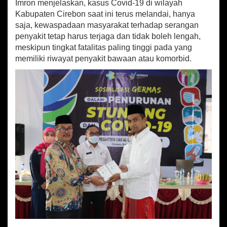
e
Imron menjelaskan, kasus Covid-19 di wilayah
b
Kabupaten Cirebon saat ini terus melandai, hanya
o
saja, kewaspadaan masyarakat terhadap serangan
n
penyakit tetap harus terjaga dan tidak boleh lengah,
A
meskipun tingkat fatalitas paling tinggi pada yang
j
memiliki riwayat penyakit bawaan atau komorbid.
a
k
W
a
r
g
a
J
a
g
a
P
o
l
a
H
i
d