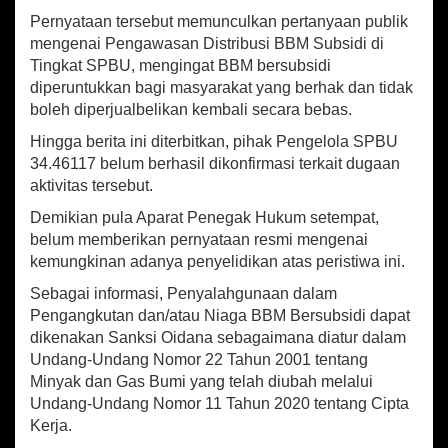
a
Pernyataan tersebut memunculkan pertanyaan publik
n
mengenai Pengawasan Distribusi BBM Subsidi di
D
Tingkat SPBU, mengingat BBM bersubsidi
i
diperuntukkan bagi masyarakat yang berhak dan tidak
p
boleh diperjualbelikan kembali secara bebas.
a
s
Hingga berita ini diterbitkan, pihak Pengelola SPBU
o
34.46117 belum berhasil dikonfirmasi terkait dugaan
k
aktivitas tersebut.
K
e
Demikian pula Aparat Penegak Hukum setempat,
P
belum memberikan pernyataan resmi mengenai
O
kemungkinan adanya penyelidikan atas peristiwa ini.
M
M
Sebagai informasi, Penyalahgunaan dalam
i
Pengangkutan dan/atau Niaga BBM Bersubsidi dapat
n
dikenakan Sanksi Oidana sebagaimana diatur dalam
i
Undang-Undang Nomor 22 Tahun 2001 tentang
Minyak dan Gas Bumi yang telah diubah melalui
Undang-Undang Nomor 11 Tahun 2020 tentang Cipta
Kerja.