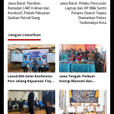
Jawa Barat: Pastikan
Jawa Barat: Pelaku Pencurian
a
Ramadan 1447 H Aman dan
Laptop dan HP Milik Santri
v
Kondusif, Polsek Pabuaran
Ponpes Daarut Taqwa
Giatkan Patroli Siang
Diamankan Polres
i
Tasikmalaya Kota
g
a
Jangan Lewatkan
s
i
p
o
s
Lanud ASH Gelar Konferensi
Jawa Tengah: Perkuat
Pers Jelang Kejuaraan Tinju
Sinergi Ekonomi dan
Amatir Piala Danlanud Tahun
Spiritual, Paguyuban
2026
Jangkar Gelar Halal Bi Halal
di Losari