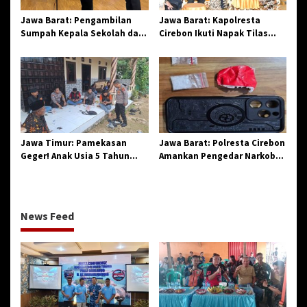
Jawa Barat: Pengambilan
Jawa Barat: Kapolresta
Sumpah Kepala Sekolah dan
Cirebon Ikuti Napak Tilas
PNS di Kota Tasikmalaya,
Hari Jadi ke-544, Teguhkan
Penegasan Integritas
Sinergi dan Pelestarian
Aparatur Pendidikan dan
Sejarah
Birokrasi
Jawa Timur: Pamekasan
Jawa Barat: Polresta Cirebon
Geger! Anak Usia 5 Tahun
Amankan Pengedar Narkoba
Meninggal Dunia Diserang
Jenis Sabu
Monyet
News Feed