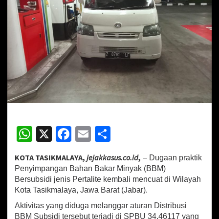
n
y
i
m
p
a
n
g
a
n
B
B
M
S
W
X
Fa
E
S
u
h
ce
m
h
b
s
KOTA TASIKMALAYA,
jejakkasus.co.id
,
– Dugaan praktik
at
b
ai
ar
i
Penyimpangan Bahan Bakar Minyak (BBM)
d
sA
o
l
e
Bersubsidi jenis Pertalite kembali mencuat di Wilayah
i
Kota Tasikmalaya, Jawa Barat (Jabar).
p
o
P
e
Aktivitas yang diduga melanggar aturan Distribusi
p
k
r
BBM Subsidi tersebut terjadi di SPBU 34.46117 yang