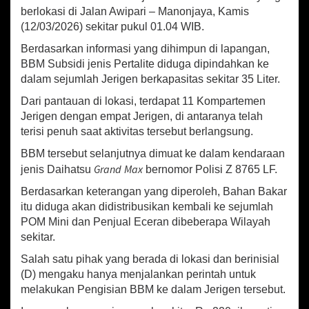
t
berlokasi di Jalan Awipari – Manonjaya, Kamis
a
(12/03/2026) sekitar pukul 01.04 WIB.
l
i
Berdasarkan informasi yang dihimpun di lapangan,
t
BBM Subsidi jenis Pertalite diduga dipindahkan ke
e
dalam sejumlah Jerigen berkapasitas sekitar 35 Liter.
d
i
Dari pantauan di lokasi, terdapat 11 Kompartemen
S
Jerigen dengan empat Jerigen, di antaranya telah
P
terisi penuh saat aktivitas tersebut berlangsung.
B
U
BBM tersebut selanjutnya dimuat ke dalam kendaraan
A
Grand
Max
jenis Daihatsu
bernomor Polisi Z 8765 LF.
w
i
Berdasarkan keterangan yang diperoleh, Bahan Bakar
p
itu diduga akan didistribusikan kembali ke sejumlah
a
POM Mini dan Penjual Eceran dibeberapa Wilayah
r
sekitar.
i
T
Salah satu pihak yang berada di lokasi dan berinisial
a
(D) mengaku hanya menjalankan perintah untuk
s
melakukan Pengisian BBM ke dalam Jerigen tersebut.
i
k