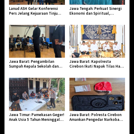
Lanud ASH Gelar Konferensi
Jawa Tengah: Perkuat Sinergi
Pers Jelang Kejuaraan Tinju
Ekonomi dan Spiritual,
Amatir Piala Danlanud Tahun
Paguyuban Jangkar Gelar Halal
2026
Bi Halal di Losari
Jawa Barat: Pengambilan
Jawa Barat: Kapolresta
Sumpah Kepala Sekolah dan
Cirebon Ikuti Napak Tilas Hari
PNS di Kota Tasikmalaya,
Jadi ke-544, Teguhkan Sinergi
Penegasan Integritas Aparatur
dan Pelestarian Sejarah
Pendidikan dan Birokrasi
Jawa Timur: Pamekasan Geger!
Jawa Barat: Polresta Cirebon
Anak Usia 5 Tahun Meninggal
Amankan Pengedar Narkoba
Dunia Diserang Monyet
Jenis Sabu