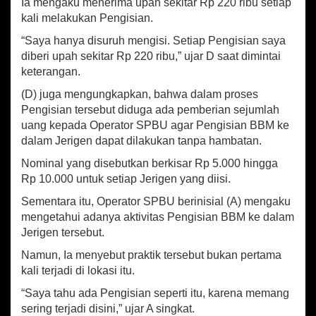
Ia mengaku menerima upah sekitar Rp 220 ribu setiap
m
kali melakukan Pengisian.
a
l
“Saya hanya disuruh mengisi. Setiap Pengisian saya
a
diberi upah sekitar Rp 220 ribu,” ujar D saat dimintai
y
keterangan.
a
D
(D) juga mengungkapkan, bahwa dalam proses
i
Pengisian tersebut diduga ada pemberian sejumlah
a
uang kepada Operator SPBU agar Pengisian BBM ke
n
dalam Jerigen dapat dilakukan tanpa hambatan.
g
k
Nominal yang disebutkan berkisar Rp 5.000 hingga
u
Rp 10.000 untuk setiap Jerigen yang diisi.
t
K
Sementara itu, Operator SPBU berinisial (A) mengaku
e
mengetahui adanya aktivitas Pengisian BBM ke dalam
J
Jerigen tersebut.
e
r
Namun, Ia menyebut praktik tersebut bukan pertama
i
kali terjadi di lokasi itu.
g
e
“Saya tahu ada Pengisian seperti itu, karena memang
n
sering terjadi disini,” ujar A singkat.
d