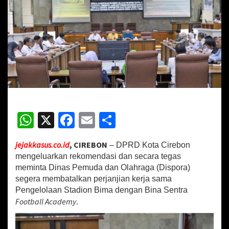
C
i
r
e
b
o
n
K
e
l
u
a
W
X
Fa
E
S
r
h
ce
m
h
k
a
jejakkasus.co.id
, CIREBON
– DPRD Kota Cirebon
at
b
ai
ar
n
mengeluarkan rekomendasi dan secara tegas
R
sA
o
l
e
meminta Dinas Pemuda dan Olahraga (Dispora)
e
segera membatalkan perjanjian kerja sama
p
o
k
Pengelolaan Stadion Bima dengan Bina Sentra
o
p
k
Football Academy
m
.
e
n