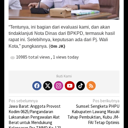
“Tentunya, ini bagian dari evaluasi kami, dan akan
tindaklanjuti Nota Dinas dari BPKPD, termasuk hasil
rapat ini. Selebihnya, keputusan ada dari Pj. Wali
Om JK)
Kota,” pungkasnya. (
10985 total views
, 1 views today
Ikuti Kami
N
Pos sebelumnya
Pos berikutnya
Jawa Barat: Anggota Provost
Sumsel: Sengketa PHPU
a
Kodim 0625/Pangandaran
Kabupaten Lawang Masuki
v
Laksanakan Pengawalan Alat
Tahap Pembuktian, Kubu JM-
Berat untuk Mendukung
FAI Tetap Optimis
i
Kelancaran Pra TMMD Ke-123