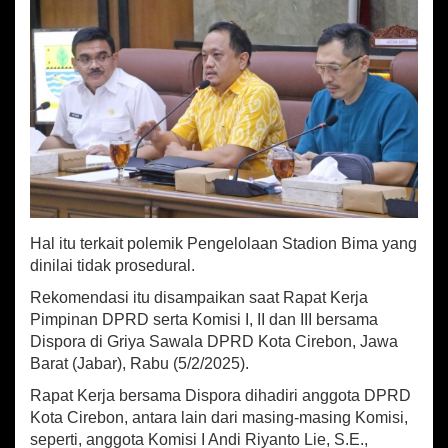
d
a
s
i
P
e
m
b
a
t
a
l
a
Hal itu terkait polemik Pengelolaan Stadion Bima yang
n
dinilai tidak prosedural.
P
e
Rekomendasi itu disampaikan saat Rapat Kerja
r
Pimpinan DPRD serta Komisi I, II dan III bersama
j
Dispora di Griya Sawala DPRD Kota Cirebon, Jawa
a
Barat (Jabar), Rabu (5/2/2025).
n
j
Rapat Kerja bersama Dispora dihadiri anggota DPRD
i
Kota Cirebon, antara lain dari masing-masing Komisi,
a
seperti, anggota Komisi I Andi Riyanto Lie, S.E.,
n