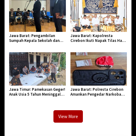
Jawa Barat: Pengambilan
Jawa Barat: Kapolresta
Sumpah Kepala Sekolah dan
Cirebon Ikuti Napak Tilas Hari
PNS di Kota Tasikmalaya,
Jadi ke-544, Teguhkan Sinergi
Penegasan Integritas Aparatur
dan Pelestarian Sejarah
Pendidikan dan Birokrasi
Jawa Timur: Pamekasan Geger!
Jawa Barat: Polresta Cirebon
Anak Usia 5 Tahun Meninggal
Amankan Pengedar Narkoba
Dunia Diserang Monyet
Jenis Sabu
View More