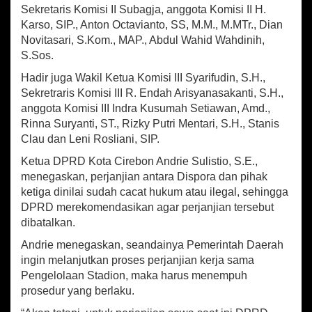
K
Sekretaris Komisi II Subagja, anggota Komisi II H.
e
Karso, SIP., Anton Octavianto, SS, M.M., M.MTr., Dian
r
Novitasari, S.Kom., MAP., Abdul Wahid Wahdinih,
j
S.Sos.
a
S
Hadir juga Wakil Ketua Komisi III Syarifudin, S.H.,
a
Sekretraris Komisi III R. Endah Arisyanasakanti, S.H.,
m
anggota Komisi III Indra Kusumah Setiawan, Amd.,
a
Rinna Suryanti, ST., Rizky Putri Mentari, S.H., Stanis
P
Clau dan Leni Rosliani, SIP.
e
n
Ketua DPRD Kota Cirebon Andrie Sulistio, S.E.,
g
menegaskan, perjanjian antara Dispora dan pihak
e
ketiga dinilai sudah cacat hukum atau ilegal, sehingga
l
o
DPRD merekomendasikan agar perjanjian tersebut
l
dibatalkan.
a
Andrie menegaskan, seandainya Pemerintah Daerah
a
n
ingin melanjutkan proses perjanjian kerja sama
S
Pengelolaan Stadion, maka harus menempuh
t
prosedur yang berlaku.
a
d