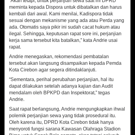
“Akan tetapi, untuk perjanjian sewa saat ini DPRD
i
meminta kepada Dispora untuk dibatalkan dan harus
o
kembali dari awal. Kami menilai, Kadispora tidak
n
sesuai dengan mekanisme yang ada atau Perda yang
B
ada. Otomatis saya pikir ini sudah cacat hukum atau
i
ilegal. Sehingga, keputusan rapat sore ini, perjanjian
m
a
kerja sama tersebut kita batalkan,” kata Andrie usai
rapat.
Andrie menegaskan, rekomendasi pembatalan
tersebut akan langsung disampaikan kepada Pemda
Kota Cirebon agar segera ditindaklanjuti.
“Sementara, perihal perubahan perjanjian, hal itu
dapat dilakukan setelah adanya kajian dan Audit
mendalam oleh BPKPD dan Inspektorat,” tegas
Andrie.
Saat rapat berlangsung, Andrie mengungkapkan ihwal
polemik perjanjian sewa yang tidak prosedural itu.
Oleh karena itu, DPRD Kota Cirebon tidak hanya
menyoroti fungsi sarana Kawasan Olahraga Stadion