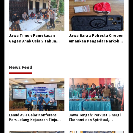
Aparatur Pendidikan dan
Sejarah
Birokrasi
Jawa Timur: Pamekasan
Jawa Barat: Polresta Cirebon
Geger! Anak Usia 5 Tahun
Amankan Pengedar Narkoba
Meninggal Dunia Diserang
Jenis Sabu
Monyet
News Feed
Lanud ASH Gelar Konferensi
Jawa Tengah: Perkuat Sinergi
Pers Jelang Kejuaraan Tinju
Ekonomi dan Spiritual,
Amatir Piala Danlanud Tahun
Paguyuban Jangkar Gelar Halal
2026
Bi Halal di Losari