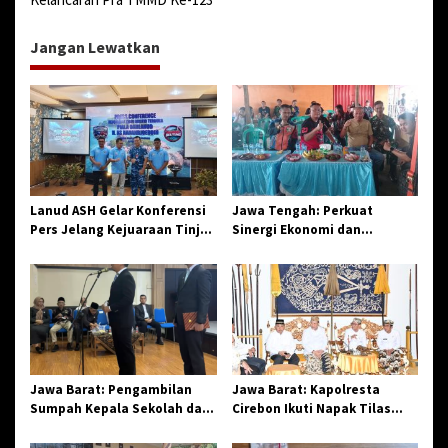
g
a
Jangan Lewatkan
s
i
p
o
s
Lanud ASH Gelar Konferensi
Jawa Tengah: Perkuat
Pers Jelang Kejuaraan Tinju
Sinergi Ekonomi dan
Amatir Piala Danlanud Tahun
Spiritual, Paguyuban
2026
Jangkar Gelar Halal Bi Halal
di Losari
Jawa Barat: Pengambilan
Jawa Barat: Kapolresta
Sumpah Kepala Sekolah dan
Cirebon Ikuti Napak Tilas
PNS di Kota Tasikmalaya,
Hari Jadi ke-544, Teguhkan
Penegasan Integritas
Sinergi dan Pelestarian