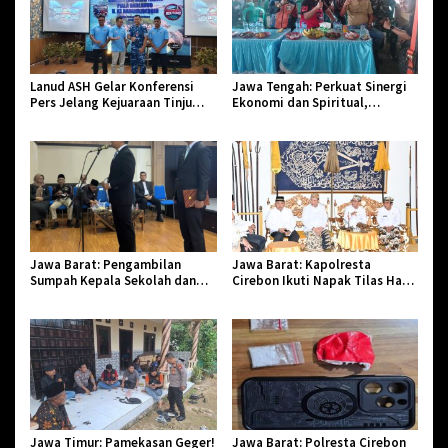
Lanud ASH Gelar Konferensi
Jawa Tengah: Perkuat Sinergi
Pers Jelang Kejuaraan Tinju
Ekonomi dan Spiritual,
Amatir Piala Danlanud Tahun
Paguyuban Jangkar Gelar Halal
2026
Bi Halal di Losari
Jawa Barat: Pengambilan
Jawa Barat: Kapolresta
Sumpah Kepala Sekolah dan
Cirebon Ikuti Napak Tilas Hari
PNS di Kota Tasikmalaya,
Jadi ke-544, Teguhkan Sinergi
Penegasan Integritas Aparatur
dan Pelestarian Sejarah
Pendidikan dan Birokrasi
Jawa Timur: Pamekasan Geger!
Jawa Barat: Polresta Cirebon