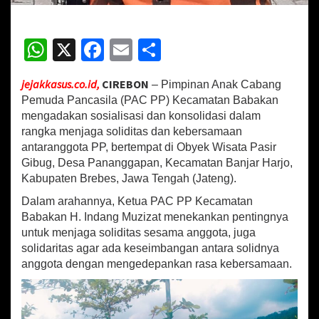
P
P
K
W
X
Fa
E
S
e
c
h
ce
m
h
a
jejakkasus.co.id,
CIREBON
m
– Pimpinan Anak Cabang
at
b
ai
ar
a
Pemuda Pancasila (PAC PP) Kecamatan Babakan
sA
o
l
e
t
mengadakan sosialisasi dan konsolidasi dalam
a
rangka menjaga soliditas dan kebersamaan
p
o
n
antaranggota PP, bertempat di Obyek Wisata Pasir
B
p
k
Gibug, Desa Pananggapan, Kecamatan Banjar Harjo,
a
b
Kabupaten Brebes, Jawa Tengah (Jateng).
a
Dalam arahannya, Ketua PAC PP Kecamatan
k
Babakan H. Indang Muzizat menekankan pentingnya
a
n
untuk menjaga soliditas sesama anggota, juga
G
solidaritas agar ada keseimbangan antara solidnya
e
anggota dengan mengedepankan rasa kebersamaan.
l
a
r
S