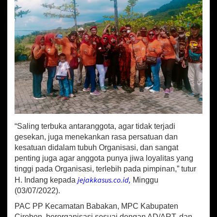
o
s
i
a
l
i
s
a
s
i
d
a
n
K
“Saling terbuka antaranggota, agar tidak terjadi
o
gesekan, juga menekankan rasa persatuan dan
n
kesatuan didalam tubuh Organisasi, dan sangat
s
penting juga agar anggota punya jiwa loyalitas yang
o
tinggi pada Organisasi, terlebih pada pimpinan,” tutur
l
jejakkasus.co.id,
H. Indang kepada
Minggu
i
d
(03/07/2022).
a
PAC PP Kecamatan Babakan, MPC Kabupaten
s
Cirebon, berorganisasi sesuai dengan AD/ART, dan
i