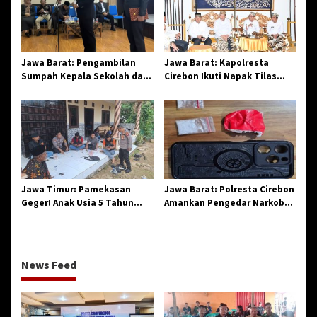
Jawa Barat: Pengambilan
Jawa Barat: Kapolresta
Sumpah Kepala Sekolah dan
Cirebon Ikuti Napak Tilas
PNS di Kota Tasikmalaya,
Hari Jadi ke-544, Teguhkan
Penegasan Integritas
Sinergi dan Pelestarian
Aparatur Pendidikan dan
Sejarah
Birokrasi
Jawa Timur: Pamekasan
Jawa Barat: Polresta Cirebon
Geger! Anak Usia 5 Tahun
Amankan Pengedar Narkoba
Meninggal Dunia Diserang
Jenis Sabu
Monyet
News Feed