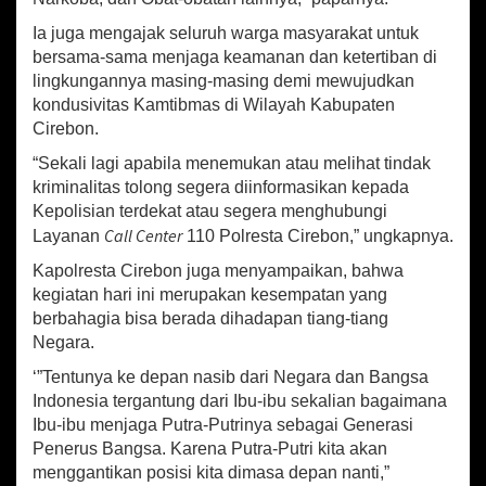
K
Ia juga mengajak seluruh warga masyarakat untuk
a
bersama-sama menjaga keamanan dan ketertiban di
b
lingkungannya masing-masing demi mewujudkan
u
p
kondusivitas Kamtibmas di Wilayah Kabupaten
a
Cirebon.
t
“Sekali lagi apabila menemukan atau melihat tindak
e
n
kriminalitas tolong segera diinformasikan kepada
C
Kepolisian terdekat atau segera menghubungi
i
Call Center
Layanan
110 Polresta Cirebon,” ungkapnya.
r
e
Kapolresta Cirebon juga menyampaikan, bahwa
b
kegiatan hari ini merupakan kesempatan yang
o
berbahagia bisa berada dihadapan tiang-tiang
n
Negara.
‘”Tentunya ke depan nasib dari Negara dan Bangsa
Indonesia tergantung dari Ibu-ibu sekalian bagaimana
Ibu-ibu menjaga Putra-Putrinya sebagai Generasi
Penerus Bangsa. Karena Putra-Putri kita akan
menggantikan posisi kita dimasa depan nanti,”