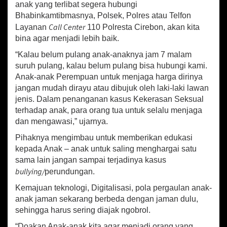
K
anak yang terlibat segera hubungi
a
Bhabinkamtibmasnya, Polsek, Polres atau Telfon
m
Call Center
Layanan
110 Polresta Cirebon, akan kita
t
bina agar menjadi lebih baik.
i
b
“Kalau belum pulang anak-anaknya jam 7 malam
m
suruh pulang, kalau belum pulang bisa hubungi kami.
a
Anak-anak Perempuan untuk menjaga harga dirinya
s
jangan mudah dirayu atau dibujuk oleh laki-laki lawan
D
a
jenis. Dalam penanganan kasus Kekerasan Seksual
l
terhadap anak, para orang tua untuk selalu menjaga
a
dan mengawasi,” ujarnya.
m
P
Pihaknya mengimbau untuk memberikan edukasi
e
kepada Anak – anak untuk saling menghargai satu
n
sama lain jangan sampai terjadinya kasus
g
bullying/
perundungan.
a
j
Kemajuan teknologi, Digitalisasi, pola pergaulan anak-
i
anak jaman sekarang berbeda dengan jaman dulu,
a
sehingga harus sering diajak ngobrol.
n
R
“Doakan Anak-anak kita agar menjadi orang yang