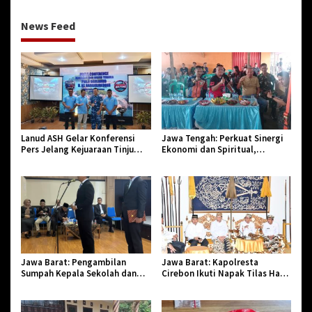
News Feed
Lanud ASH Gelar Konferensi
Jawa Tengah: Perkuat Sinergi
Pers Jelang Kejuaraan Tinju
Ekonomi dan Spiritual,
Amatir Piala Danlanud Tahun
Paguyuban Jangkar Gelar Halal
2026
Bi Halal di Losari
Jawa Barat: Pengambilan
Jawa Barat: Kapolresta
Sumpah Kepala Sekolah dan
Cirebon Ikuti Napak Tilas Hari
PNS di Kota Tasikmalaya,
Jadi ke-544, Teguhkan Sinergi
Penegasan Integritas Aparatur
dan Pelestarian Sejarah
Pendidikan dan Birokrasi