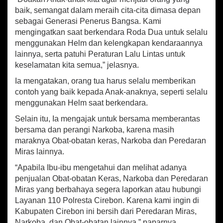
u
baik, semangat dalam meraih cita-cita dimasa depan
t
sebagai Generasi Penerus Bangsa. Kami
i
mengingatkan saat berkendara Roda Dua untuk selalu
n
menggunakan Helm dan kelengkapan kendaraannya
B
u
lainnya, serta patuhi Peraturan Lalu Lintas untuk
l
keselamatan kita semua,” jelasnya.
a
Ia mengatakan, orang tua harus selalu memberikan
n
a
contoh yang baik kepada Anak-anaknya, seperti selalu
n
menggunakan Helm saat berkendara.
M
Selain itu, Ia mengajak untuk bersama memberantas
u
s
bersama dan perangi Narkoba, karena masih
l
maraknya Obat-obatan keras, Narkoba dan Peredaran
i
Miras lainnya.
m
a
“Apabila Ibu-ibu mengetahui dan melihat adanya
t
penjualan Obat-obatan Keras, Narkoba dan Peredaran
N
Miras yang berbahaya segera laporkan atau hubungi
U
Layanan 110 Polresta Cirebon. Karena kami ingin di
s
Kabupaten Cirebon ini bersih dari Peredaran Miras,
e
Narkoba, dan Obat-obatan lainnya,” paparnya.
-