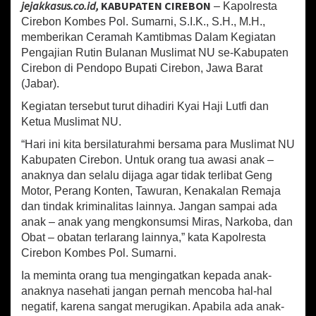
jejakkasus.co.id,
KABUPATEN CIREBON
– Kapolresta
at
b
ai
ar
t
Cirebon Kombes Pol. Sumarni, S.I.K., S.H., M.H.,
a
sA
o
l
e
C
memberikan Ceramah Kamtibmas Dalam Kegiatan
i
Pengajian Rutin Bulanan Muslimat NU se-Kabupaten
p
o
r
Cirebon di Pendopo Bupati Cirebon, Jawa Barat
p
e
k
(Jabar).
b
o
Kegiatan tersebut turut dihadiri Kyai Haji Lutfi dan
n
Ketua Muslimat NU.
B
e
“Hari ini kita bersilaturahmi bersama para Muslimat NU
r
Kabupaten Cirebon. Untuk orang tua awasi anak –
i
anaknya dan selalu dijaga agar tidak terlibat Geng
k
Motor, Perang Konten, Tawuran, Kenakalan Remaja
a
dan tindak kriminalitas lainnya. Jangan sampai ada
n
anak – anak yang mengkonsumsi Miras, Narkoba, dan
C
Obat – obatan terlarang lainnya,” kata Kapolresta
e
r
Cirebon Kombes Pol. Sumarni.
a
Ia meminta orang tua mengingatkan kepada anak-
m
anaknya nasehati jangan pernah mencoba hal-hal
a
h
negatif, karena sangat merugikan. Apabila ada anak-