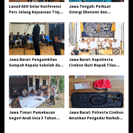
o
Lanud ASH Gelar Konferensi
Jawa Tengah: Perkuat
s
Pers Jelang Kejuaraan Tinju
Sinergi Ekonomi dan
Amatir Piala Danlanud Tahun
Spiritual, Paguyuban
2026
Jangkar Gelar Halal Bi Halal
di Losari
Jawa Barat: Pengambilan
Jawa Barat: Kapolresta
Sumpah Kepala Sekolah dan
Cirebon Ikuti Napak Tilas
PNS di Kota Tasikmalaya,
Hari Jadi ke-544, Teguhkan
Penegasan Integritas
Sinergi dan Pelestarian
Aparatur Pendidikan dan
Sejarah
Birokrasi
Jawa Timur: Pamekasan
Jawa Barat: Polresta Cirebon
Geger! Anak Usia 5 Tahun
Amankan Pengedar Narkoba
Meninggal Dunia Diserang
Jenis Sabu
Monyet