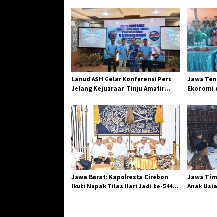
a
s
i
p
o
s
Lanud ASH Gelar Konferensi Pers
Jawa Teng
Jelang Kejuaraan Tinju Amatir
Ekonomi d
Piala Danlanud Tahun 2026
Jangkar G
Losari
Jawa Barat: Kapolresta Cirebon
Jawa Tim
Ikuti Napak Tilas Hari Jadi ke-544,
Anak Usia
Teguhkan Sinergi dan Pelestarian
Diserang
Sejarah