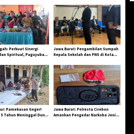
ah: Perkuat Sinergi
Jawa Barat: Pengambilan Sumpah
an Spiritual, Paguyuban
Kepala Sekolah dan PNS di Kota
elar Halal Bi Halal di
Tasikmalaya, Penegasan
Integritas Aparatur Pendidikan dan
Birokrasi
ur: Pamekasan Geger!
Jawa Barat: Polresta Cirebon
 5 Tahun Meninggal Dunia
Amankan Pengedar Narkoba Jenis
 Monyet
Sabu