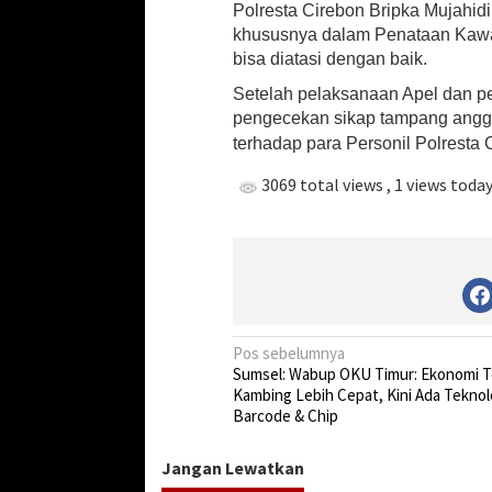
Polresta Cirebon Bripka Mujahidi
khususnya dalam Penataan Kawa
bisa diatasi dengan baik.
Setelah pelaksanaan Apel dan p
pengecekan sikap tampang anggo
terhadap para Personil Polresta C
3069 total views
, 1 views toda
N
Pos sebelumnya
‎Sumsel: Wabup OKU Timur: Ekonomi T
a
Kambing Lebih Cepat, Kini Ada Teknol
v
Barcode & Chip
i
Jangan Lewatkan
g