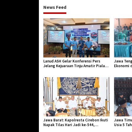
News Feed
Lanud ASH Gelar Konferensi Pers
Jawa Teng
Jelang Kejuaraan Tinju Amatir Piala
Ekonomi d
Danlanud Tahun 2026
Jangkar Ge
Jawa Barat: Kapolresta Cirebon Ikuti
Jawa Timu
Napak Tilas Hari Jadi ke-544,
Usia 5 Ta
Teguhkan Sinergi dan Pelestarian
Diserang 