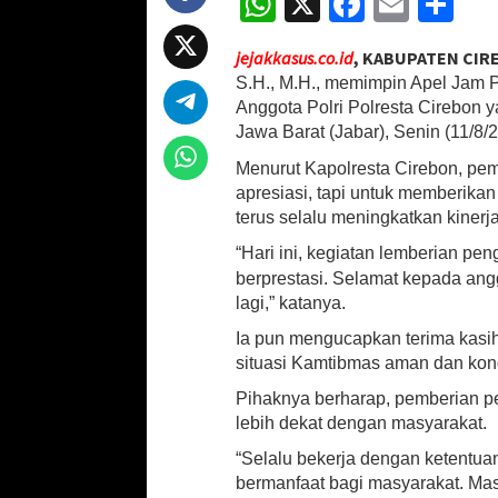
W
X
Fa
E
S
a
h
ce
m
h
m
jejakkasus.co.id
, KABUPATEN CIR
at
b
ai
ar
P
S.H., M.H., memimpin Apel Jam
i
sA
o
l
e
m
Anggota Polri Polresta Cirebon y
p
Jawa Barat (Jabar), Senin (11/8/2
p
o
i
Menurut Kapolresta Cirebon, pe
n
p
k
a
apresiasi, tapi untuk memberikan
n
terus selalu meningkatkan kinerj
d
“Hari ini, kegiatan lemberian pe
a
n
berprestasi. Selamat kepada ang
P
lagi,” katanya.
e
m
Ia pun mengucapkan terima kasih 
b
situasi Kamtibmas aman dan kond
e
Pihaknya berharap, pemberian pe
r
i
lebih dekat dengan masyarakat.
a
“Selalu bekerja dengan ketentu
n
bermanfaat bagi masyarakat. Mas
P