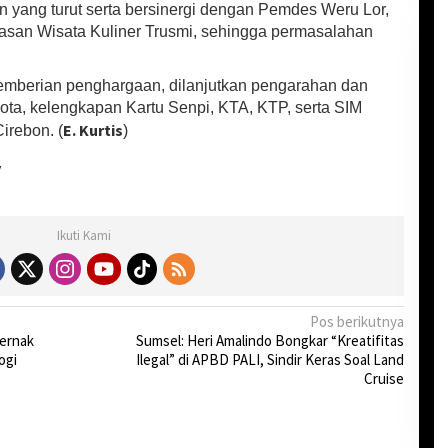
n yang turut serta bersinergi dengan Pemdes Weru Lor,
san Wisata Kuliner Trusmi, sehingga permasalahan
emberian penghargaan, dilanjutkan pengarahan dan
ta, kelengkapan Kartu Senpi, KTA, KTP, serta SIM
E. Kurtis
irebon. (
)
y
Ikuti Kami
Pos berikutnya
ernak
Sumsel: Heri Amalindo Bongkar “Kreatifitas
ogi
Ilegal” di APBD PALI, Sindir Keras Soal Land
Cruise