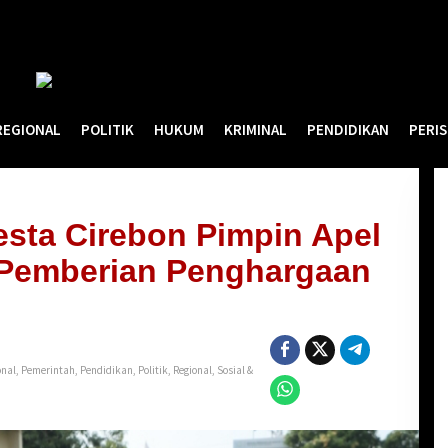
REGIONAL
POLITIK
HUKUM
KRIMINAL
PENDIDIKAN
PERI
esta Cirebon Pimpin Apel
Pemberian Penghargaan
onal
,
Pemerintah
,
Pendidikan
,
Politik
,
Regional
,
Sosial &