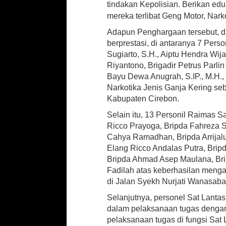
e
tindakan Kepolisian. Berikan edu
n
mereka terlibat Geng Motor, Nark
g
Adapun Penghargaan tersebut, di
h
a
berprestasi, di antaranya 7 Pers
r
Sugiarto, S.H., Aiptu Hendra Wija
g
Riyantono, Brigadir Petrus Parlin
a
Bayu Dewa Anugrah, S.IP., M.H.
a
Narkotika Jenis Ganja Kering s
n
Kabupaten Cirebon.
K
e
Selain itu, 13 Personil Raimas S
p
Ricco Prayoga, Bripda Fahreza 
a
Cahya Ramadhan, Bripda Arrijalu
d
a
Elang Ricco Andalas Putra, Brip
P
Bripda Ahmad Asep Maulana, Bri
e
Fadilah atas keberhasilan men
r
di Jalan Syekh Nurjati Wanasaba
s
o
Selanjutnya, personel Sat Lanta
n
dalam pelaksanaan tugas dengan d
e
pelaksanaan tugas di fungsi Sat 
l