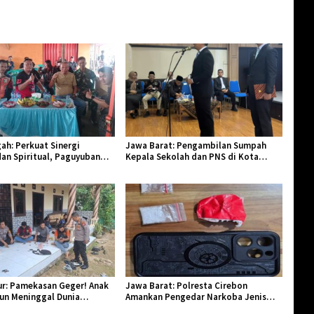
ah: Perkuat Sinergi
Jawa Barat: Pengambilan Sumpah
an Spiritual, Paguyuban
Kepala Sekolah dan PNS di Kota
lar Halal Bi Halal di Losari
Tasikmalaya, Penegasan Integritas
Aparatur Pendidikan dan Birokrasi
r: Pamekasan Geger! Anak
Jawa Barat: Polresta Cirebon
hun Meninggal Dunia
Amankan Pengedar Narkoba Jenis
Monyet
Sabu