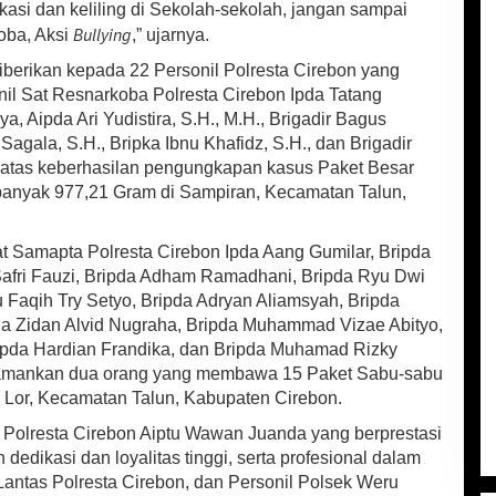
kasi dan keliling di Sekolah-sekolah, jangan sampai
Bullying
oba, Aksi
,” ujarnya.
berikan kepada 22 Personil Polresta Cirebon yang
onil Sat Resnarkoba Polresta Cirebon Ipda Tatang
ya, Aipda Ari Yudistira, S.H., M.H., Brigadir Bagus
 Sagala, S.H., Bripka Ibnu Khafidz, S.H., dan Brigadir
, atas keberhasilan pengungkapan kasus Paket Besar
ebanyak 977,21 Gram di Sampiran, Kecamatan Talun,
at Samapta Polresta Cirebon Ipda Aang Gumilar, Bripda
Safri Fauzi, Bripda Adham Ramadhani, Bripda Ryu Dwi
 Faqih Try Setyo, Bripda Adryan Aliamsyah, Bripda
da Zidan Alvid Nugraha, Bripda Muhammad Vizae Abityo,
pda Hardian Frandika, dan Bripda Muhamad Rizky
gamankan dua orang yang membawa 15 Paket Sabu-sabu
 Lor, Kecamatan Talun, Kabupaten Cirebon.
s Polresta Cirebon Aiptu Wawan Juanda yang berprestasi
edikasi dan loyalitas tinggi, serta profesional dalam
Lantas Polresta Cirebon, dan Personil Polsek Weru