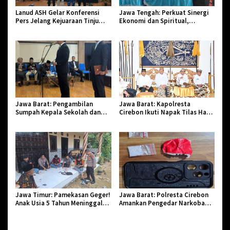
Lanud ASH Gelar Konferensi
Jawa Tengah: Perkuat Sinergi
Pers Jelang Kejuaraan Tinju
Ekonomi dan Spiritual,
Amatir Piala Danlanud Tahun
Paguyuban Jangkar Gelar Halal
2026
Bi Halal di Losari
Jawa Barat: Pengambilan
Jawa Barat: Kapolresta
Sumpah Kepala Sekolah dan
Cirebon Ikuti Napak Tilas Hari
PNS di Kota Tasikmalaya,
Jadi ke-544, Teguhkan Sinergi
Penegasan Integritas Aparatur
dan Pelestarian Sejarah
Pendidikan dan Birokrasi
Jawa Timur: Pamekasan Geger!
Jawa Barat: Polresta Cirebon
Anak Usia 5 Tahun Meninggal
Amankan Pengedar Narkoba
Dunia Diserang Monyet
Jenis Sabu