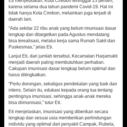
Eti menyebutkan, Kota Cirebon tertinggal 25 persen,
a
karena selama dua tahun pandemi Covid-19. Hal ini
s
tidak hanya Kota Cirebon, melainkan juga terjadi di
i
daerah lain.
D
a
“Ada sekitar 22 ribu anak yang belum imunisasi dasar
s
lengkap dan ditargetkan pada Agustus mendatang
a
bisa terealisasi, melalui kerja sama Rumah Sakit dan
r
L
Puskesmas,” jelas Eti.
e
Lanjut Eti, dari jumlah tersebut, Kecamatan Harjamukti
n
menjadi daerah paling membutuhkan perhatian.
g
k
Cakupan imunisasi dasar lengkap belum optimal dan
a
harus ditingkatkan.
p
“Perlu dorongan, sekaligus pendekatan yang baik dan
intens. Selain itu, edukasi kepada orang tua tentang
pentingnya imunisasi, sehingga anak-anak mereka
bisa diimunisasi,” tutur Eti.
Eti menjelaskan, imunisasi yang diberikan secara
lengkap dan sesuai usia memberikan perlindungan
individu yang optimal dari penyakit Campak, Rubela,