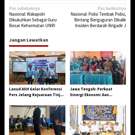
N
Pos sebelumnya
Pos berikutnya
Nasional: Wakapolri
Nasional: Polisi Tembak Polisi,
a
Dikukuhkan Sebagai Guru
Bintang Berguguran Dibalik
v
Besar Kehormatan UNRI
Insiden Berdarah Brigadir J
i
Jangan Lewatkan
g
a
s
i
p
o
Lanud ASH Gelar Konferensi
Jawa Tengah: Perkuat
s
Pers Jelang Kejuaraan Tinju
Sinergi Ekonomi dan
Amatir Piala Danlanud Tahun
Spiritual, Paguyuban
2026
Jangkar Gelar Halal Bi Halal
di Losari