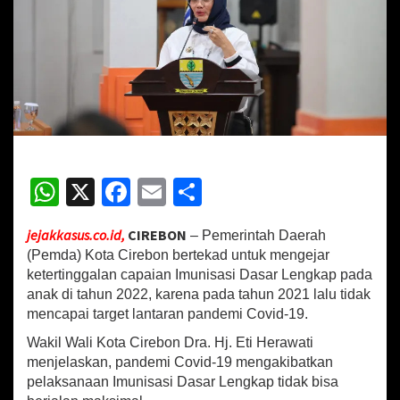
k
I
m
u
n
i
t
a
s
A
W
X
Fa
E
S
n
a
h
ce
m
h
k
,
jejakkasus.co.id,
CIREBON
– Pemerintah Daerah
at
b
ai
ar
P
(Pemda) Kota Cirebon bertekad untuk mengejar
e
sA
o
l
e
ketertinggalan capaian Imunisasi Dasar Lengkap pada
m
anak di tahun 2022, karena pada tahun 2021 lalu tidak
p
o
d
mencapai target lantaran pandemi Covid-19.
a
p
k
K
Wakil Wali Kota Cirebon Dra. Hj. Eti Herawati
o
menjelaskan, pandemi Covid-19 mengakibatkan
t
pelaksanaan Imunisasi Dasar Lengkap tidak bisa
a