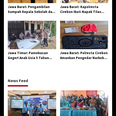
Jawa Barat: Pengambilan
Jawa Barat: Kapolresta
Sumpah Kepala Sekolah dan
Cirebon Ikuti Napak Tilas
PNS di Kota Tasikmalaya,
Hari Jadi ke-544, Teguhkan
Penegasan Integritas
Sinergi dan Pelestarian
Aparatur Pendidikan dan
Sejarah
Birokrasi
Jawa Timur: Pamekasan
Jawa Barat: Polresta Cirebon
Geger! Anak Usia 5 Tahun
Amankan Pengedar Narkoba
Meninggal Dunia Diserang
Jenis Sabu
Monyet
News Feed