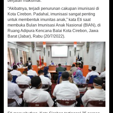
berjalan maksimal.
C
i
“Akibatnya, terjadi penurunan cakupan imunisasi di
r
Kota Cirebon. Padahal, imunisasi sangat penting
e
untuk membentuk imunitas anak,” kata Eti saat
b
o
membuka Bulan Imunisasi Anak Nasional (BIAN), di
n
Ruang Adipura Kencana Balai Kota Cirebon, Jawa
K
Barat (Jabar), Rabu (20/7/2022).
e
j
a
r
T
a
r
g
e
t
I
m
u
n
i
s