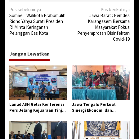
N
Pos sebelumnya
Pos berikutnya
SumSel : Walikota Prabumulih
Jawa Barat : Pemdes
a
Ridho Yahya Surati Presiden
Karangasem Bersama
v
RI Minta Keringanan
Masyarakat Fokus
Pelanggan Gas Kota
Penyemprotan Disinfektan
i
Covid-19
g
a
Jangan Lewatkan
s
i
p
o
s
Lanud ASH Gelar Konferensi
Jawa Tengah: Perkuat
Pers Jelang Kejuaraan Tinju
Sinergi Ekonomi dan
Amatir Piala Danlanud Tahun
Spiritual, Paguyuban
2026
Jangkar Gelar Halal Bi Halal
di Losari