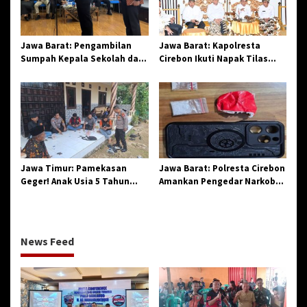
Jawa Barat: Pengambilan
Jawa Barat: Kapolresta
Sumpah Kepala Sekolah dan
Cirebon Ikuti Napak Tilas
PNS di Kota Tasikmalaya,
Hari Jadi ke-544, Teguhkan
Penegasan Integritas
Sinergi dan Pelestarian
Aparatur Pendidikan dan
Sejarah
Birokrasi
Jawa Timur: Pamekasan
Jawa Barat: Polresta Cirebon
Geger! Anak Usia 5 Tahun
Amankan Pengedar Narkoba
Meninggal Dunia Diserang
Jenis Sabu
Monyet
News Feed