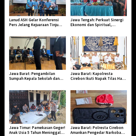
Lanud ASH Gelar Konferensi
Jawa Tengah: Perkuat Sinergi
Pers Jelang Kejuaraan Tinju
Ekonomi dan Spiritual,
Amatir Piala Danlanud Tahun
Paguyuban Jangkar Gelar Halal
2026
Bi Halal di Losari
Jawa Barat: Pengambilan
Jawa Barat: Kapolresta
Sumpah Kepala Sekolah dan
Cirebon Ikuti Napak Tilas Hari
PNS di Kota Tasikmalaya,
Jadi ke-544, Teguhkan Sinergi
Penegasan Integritas Aparatur
dan Pelestarian Sejarah
Pendidikan dan Birokrasi
Jawa Timur: Pamekasan Geger!
Jawa Barat: Polresta Cirebon
Anak Usia 5 Tahun Meninggal
Amankan Pengedar Narkoba