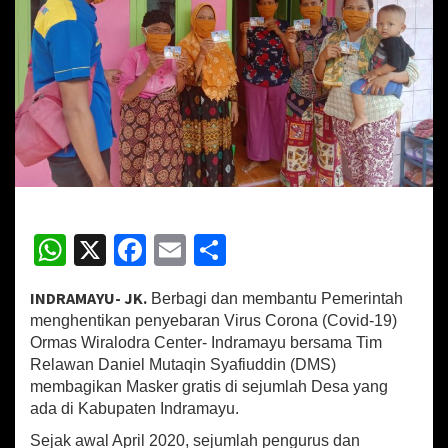
a
l
o
d
r
a
C
e
n
t
e
r
W
X
Fa
E
S
d
a
h
ce
m
h
n
INDRAMAYU- JK.
Berbagi dan membantu Pemerintah
D
at
b
ai
ar
M
menghentikan penyebaran Virus Corona (Covid-19)
sA
o
l
e
S
Ormas Wiralodra Center- Indramayu bersama Tim
B
Relawan Daniel Mutaqin Syafiuddin (DMS)
p
o
a
membagikan Masker gratis di sejumlah Desa yang
g
p
k
ada di Kabupaten Indramayu.
i
k
Sejak awal April 2020, sejumlah pengurus dan