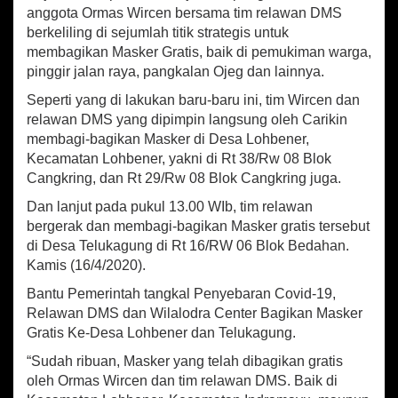
a
anggota Ormas Wircen bersama tim relawan DMS
n
berkeliling di sejumlah titik strategis untuk
M
membagikan Masker Gratis, baik di pemukiman warga,
a
s
pinggir jalan raya, pangkalan Ojeg dan lainnya.
k
Seperti yang di lakukan baru-baru ini, tim Wircen dan
e
relawan DMS yang dipimpin langsung oleh Carikin
r
G
membagi-bagikan Masker di Desa Lohbener,
r
Kecamatan Lohbener, yakni di Rt 38/Rw 08 Blok
a
Cangkring, dan Rt 29/Rw 08 Blok Cangkring juga.
t
i
Dan lanjut pada pukul 13.00 WIb, tim relawan
s
bergerak dan membagi-bagikan Masker gratis tersebut
P
di Desa Telukagung di Rt 16/RW 06 Blok Bedahan.
a
Kamis (16/4/2020).
d
a
Bantu Pemerintah tangkal Penyebaran Covid-19,
M
Relawan DMS dan Wilalodra Center Bagikan Masker
a
Gratis Ke-Desa Lohbener dan Telukagung.
s
y
“Sudah ribuan, Masker yang telah dibagikan gratis
a
oleh Ormas Wircen dan tim relawan DMS. Baik di
r