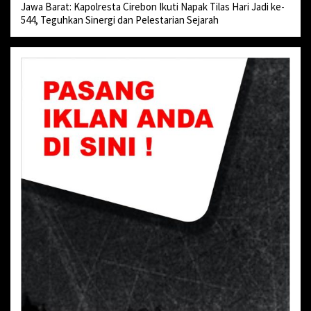
Jawa Barat: Kapolresta Cirebon Ikuti Napak Tilas Hari Jadi ke-
544, Teguhkan Sinergi dan Pelestarian Sejarah