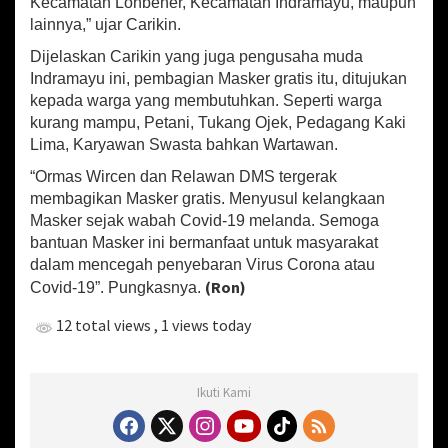
Kecamatan Lohbener, Kecamatan Indramayu, maupun
a
lainnya,” ujar Carikin.
k
a
Dijelaskan Carikin yang juga pengusaha muda
t
Indramayu ini, pembagian Masker gratis itu, ditujukan
kepada warga yang membutuhkan. Seperti warga
kurang mampu, Petani, Tukang Ojek, Pedagang Kaki
Lima, Karyawan Swasta bahkan Wartawan.
“Ormas Wircen dan Relawan DMS tergerak
membagikan Masker gratis. Menyusul kelangkaan
Masker sejak wabah Covid-19 melanda. Semoga
bantuan Masker ini bermanfaat untuk masyarakat
dalam mencegah penyebaran Virus Corona atau
(Ron)
Covid-19”. Pungkasnya.
12 total views
, 1 views today
Ikuti Kami