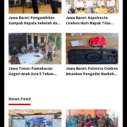
Jawa Barat: Pengambilan
Jawa Barat: Kapolresta
Sumpah Kepala Sekolah dan
Cirebon Ikuti Napak Tilas
PNS di Kota Tasikmalaya,
Hari Jadi ke-544, Teguhkan
Penegasan Integritas
Sinergi dan Pelestarian
Aparatur Pendidikan dan
Sejarah
Birokrasi
Jawa Timur: Pamekasan
Jawa Barat: Polresta Cirebon
Geger! Anak Usia 5 Tahun
Amankan Pengedar Narkoba
Meninggal Dunia Diserang
Jenis Sabu
Monyet
News Feed