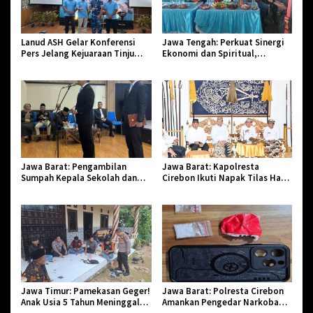
Lanud ASH Gelar Konferensi
Jawa Tengah: Perkuat Sinergi
Pers Jelang Kejuaraan Tinju
Ekonomi dan Spiritual,
Amatir Piala Danlanud Tahun
Paguyuban Jangkar Gelar Halal
2026
Bi Halal di Losari
Jawa Barat: Pengambilan
Jawa Barat: Kapolresta
Sumpah Kepala Sekolah dan
Cirebon Ikuti Napak Tilas Hari
PNS di Kota Tasikmalaya,
Jadi ke-544, Teguhkan Sinergi
Penegasan Integritas Aparatur
dan Pelestarian Sejarah
Pendidikan dan Birokrasi
Jawa Timur: Pamekasan Geger!
Jawa Barat: Polresta Cirebon
Anak Usia 5 Tahun Meninggal
Amankan Pengedar Narkoba