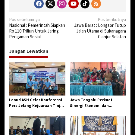
N
Pos sebelumnya
Pos berikutnya
Nasional : Pemerintah Siapkan
Jawa Barat : Longsor Tutup
a
Rp 110 Triliun Untuk Jaring
Jalan Utama di Sukanagara
v
Pengaman Sosial
Cianjur Selatan
i
Jangan Lewatkan
g
a
s
i
p
o
Lanud ASH Gelar Konferensi
Jawa Tengah: Perkuat
s
Pers Jelang Kejuaraan Tinju
Sinergi Ekonomi dan
Amatir Piala Danlanud Tahun
Spiritual, Paguyuban
2026
Jangkar Gelar Halal Bi Halal
di Losari