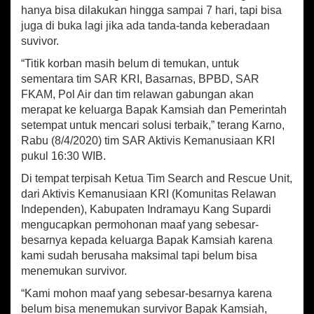
i
hanya bisa dilakukan hingga sampai 7 hari, tapi bisa
m
juga di buka lagi jika ada tanda-tanda keberadaan
a
suvivor.
n
u
“Titik korban masih belum di temukan, untuk
k
sementara tim SAR KRI, Basarnas, BPBD, SAR
D
FKAM, Pol Air dan tim relawan gabungan akan
i
h
merapat ke keluarga Bapak Kamsiah dan Pemerintah
e
setempat untuk mencari solusi terbaik,” terang Karno,
n
Rabu (8/4/2020) tim SAR Aktivis Kemanusiaan KRI
t
pukul 16:30 WIB.
i
k
Di tempat terpisah Ketua Tim Search and Rescue Unit,
a
dari Aktivis Kemanusiaan KRI (Komunitas Relawan
n
Independen), Kabupaten Indramayu Kang Supardi
mengucapkan permohonan maaf yang sebesar-
besarnya kepada keluarga Bapak Kamsiah karena
kami sudah berusaha maksimal tapi belum bisa
menemukan survivor.
“Kami mohon maaf yang sebesar-besarnya karena
belum bisa menemukan survivor Bapak Kamsiah,