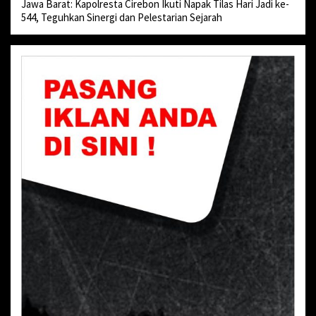
Jawa Barat: Kapolresta Cirebon Ikuti Napak Tilas Hari Jadi ke-
544, Teguhkan Sinergi dan Pelestarian Sejarah