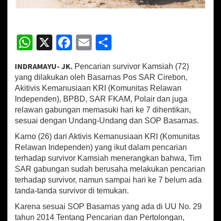
n
K
o
r
W
X
Fa
E
S
b
h
ce
m
h
a
n
INDRAMAYU- JK.
Pencarian survivor Kamsiah (72)
at
b
ai
ar
T
yang dilakukan oleh Basarnas Pos SAR Cirebon,
e
sA
o
l
e
Akitivis Kemanusiaan KRI (Komunitas Relawan
n
Independen), BPBD, SAR FKAM, Polair dan juga
p
o
g
relawan gabungan memasuki hari ke 7 dihentikan,
g
p
k
e
sesuai dengan Undang-Undang dan SOP Basarnas.
l
Karno (26) dari Aktivis Kemanusiaan KRI (Komunitas
a
Relawan Independen) yang ikut dalam pencarian
m
S
terhadap survivor Kamsiah menerangkan bahwa, Tim
u
SAR gabungan sudah berusaha melakukan pencarian
n
terhadap survivor, namun sampai hari ke 7 belum ada
g
tanda-tanda survivor di temukan.
a
i
Karena sesuai SOP Basarnas yang ada di UU No. 29
C
tahun 2014 Tentang Pencarian dan Pertolongan,