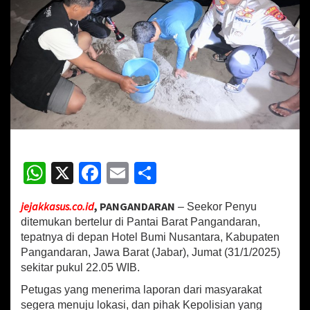
t
e
l
u
r
d
i
P
a
n
t
a
W
X
Fa
E
S
i
P
h
ce
m
h
a
jejakkasus.co.id
, PANGANDARAN
– Seekor Penyu
n
at
b
ai
ar
g
ditemukan bertelur di Pantai Barat Pangandaran,
sA
o
l
e
a
tepatnya di depan Hotel Bumi Nusantara, Kabupaten
n
Pangandaran, Jawa Barat (Jabar), Jumat (31/1/2025)
p
o
d
sekitar pukul 22.05 WIB.
a
p
k
r
Petugas yang menerima laporan dari masyarakat
a
segera menuju lokasi, dan pihak Kepolisian yang