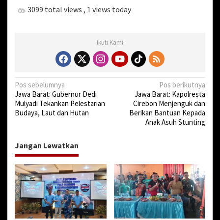
3099 total views
, 1 views today
Ikuti Kami
N
Pos sebelumnya
Pos berikutnya
Jawa Barat: Gubernur Dedi
Jawa Barat: Kapolresta
a
Mulyadi Tekankan Pelestarian
Cirebon Menjenguk dan
v
Budaya, Laut dan Hutan
Berikan Bantuan Kepada
Anak Asuh Stunting
i
g
Jangan Lewatkan
a
s
i
p
o