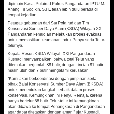
n
dipimpin Kasat Polairud Polres Pangandaran IPTU M.
,
Anang Tri Sodikin, S.H., telah lebih dulu berada di
P
tempat kejadian.
o
l
Petugas gabungan dari Sat Polairud dan Tim
a
Konservasi Sumber Daya Alam (KSDA) Wilayah XXI
i
Pangandaran kemudian melakukan proses evakuasi
r
u
untuk memastikan keamanan Induk Penyu serta Telur-
d
telurnya.
d
Kepala Resort KSDA Wilayah XXI Pangandaran
a
n
Kusnadi menyampaikan, bahwa total Telur yang
B
ditemukan berjumlah 88 butir, dengan rincian 81 butir
K
masih utuh dan 7 butir mengalami kerusakan.
S
D
“Kami akan berkoordinasi dengan pimpinan serta
A
pihak Balai Konservasi Sumber Daya Alam (BKSDA)
T
untuk menentukan langkah terbaik dalam proses
u
konservasi. Kemungkinan ini Penyu Remaja, karena
r
hanya bertelur 88 butir. Telur-telur ini kemungkinan
u
akan dibawa ke tempat Penangkaran di Pangandaran
n
T
agar dapat ditetaskan dengan aman,” ujar Kusnadi.