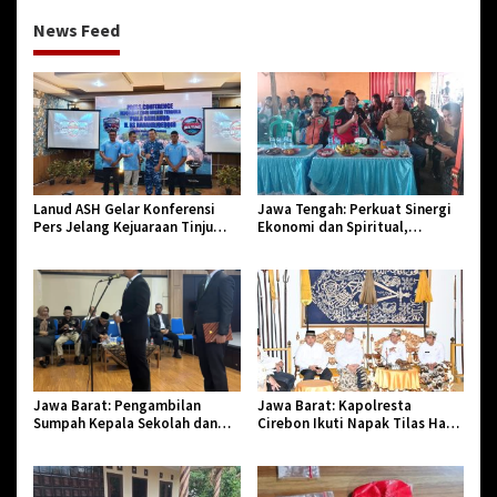
News Feed
Lanud ASH Gelar Konferensi
Jawa Tengah: Perkuat Sinergi
Pers Jelang Kejuaraan Tinju
Ekonomi dan Spiritual,
Amatir Piala Danlanud Tahun
Paguyuban Jangkar Gelar Halal
2026
Bi Halal di Losari
Jawa Barat: Pengambilan
Jawa Barat: Kapolresta
Sumpah Kepala Sekolah dan
Cirebon Ikuti Napak Tilas Hari
PNS di Kota Tasikmalaya,
Jadi ke-544, Teguhkan Sinergi
Penegasan Integritas Aparatur
dan Pelestarian Sejarah
Pendidikan dan Birokrasi