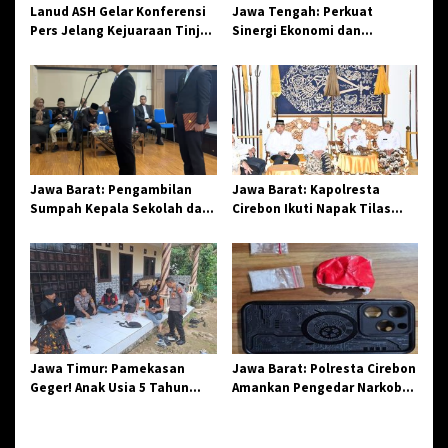
s
Lanud ASH Gelar Konferensi
Jawa Tengah: Perkuat
Pers Jelang Kejuaraan Tinju
Sinergi Ekonomi dan
Amatir Piala Danlanud Tahun
Spiritual, Paguyuban
2026
Jangkar Gelar Halal Bi Halal
di Losari
Jawa Barat: Pengambilan
Jawa Barat: Kapolresta
Sumpah Kepala Sekolah dan
Cirebon Ikuti Napak Tilas
PNS di Kota Tasikmalaya,
Hari Jadi ke-544, Teguhkan
Penegasan Integritas
Sinergi dan Pelestarian
Aparatur Pendidikan dan
Sejarah
Birokrasi
Jawa Timur: Pamekasan
Jawa Barat: Polresta Cirebon
Geger! Anak Usia 5 Tahun
Amankan Pengedar Narkoba
Meninggal Dunia Diserang
Jenis Sabu
Monyet