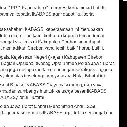
etua DPRD Kabupaten Cirebon H. Mohammad Luthfi,
apannya kepada IKABASS agar dapat ikut serta
abat-sahabat IKABASS, kebersamaan ini merupakan
 lebih maju. Dan kami berharap kepada teman-teman
sangat strategis di Kabupaten Cirebon agar dapat
menjadikan Cirebon yang lebih baik,” harap Luthfi.
ala Kejaksaan Negeri (Kajari) Kabupaten Cirebon
a Bagian Opsional (Kabag Ops) Brimob Polda Jawa Barat
 yang juga merupakan tamu undangan sekaligus anggota
kur atas terselenggaranya acara Halal Bihalal ini.
 Halal Bihalal IKABASS Ciayumajakuning, dan saya
asama dan sumbangsih untuk keluarga besar IKABASS.
ABASS,” tutur Hutamri.
lda Jawa Barat (Jabar) Muhammad Andri, S.Si.,
a generasi penerus IKABASS agar tetap semangat dan