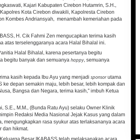
kaswati, Kajari Kabupaten Cirebon Hutamrin, S.H.,
, Kapolres Kota Cirebon diwakili, Kapolresta Cirebon
ebon Kombes Andriansyah, menambah kemeriahan pada
BASS, H. Cik Fahmi Zen mengucapkan terima kasih
 atas terselenggaranya acara Halal Bihalal ini.
nitia Halal Bihalal, karena pesertanya begitu
happy
a begitu banyak dan semuanya
, semuanya
sponsor
erima kasih kepada Ibu Ayu yang menjadi
utama
 ke depan semakin maju, lebih besar, lebih kompak dan
usa, Bangsa dan Negara, terima kasih,” imbuh Ketua
i, S.E., M.M., (Bunda Ratu Ayu) selaku Owner Klinik
impin Redaksi Media Nasional Jejak Kasus yang dalam
, mengungkapkan rasa syukur atas terlaksananya acara
r dan hikmat.
mi Keluarga Besar IKABASS telah melaksanakan acara