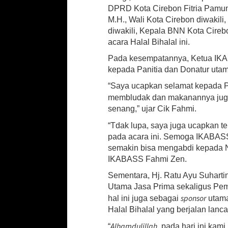
n
DPRD Kota Cirebon Fitria Pamung
g
M.H., Wali Kota Cirebon diwakili
H
diwakili, Kepala BNN Kota Cir
i
acara Halal Bihalal ini.
k
m
Pada kesempatannya, Ketua IKA
a
kepada Panitia dan Donatur utama
t
d
“Saya ucapkan selamat kepada Pa
a
membludak dan makanannya jug
n
senang,” ujar Cik Fahmi.
M
e
“Tdak lupa, saya juga ucapkan t
r
pada acara ini. Semoga IKABASS
i
semakin bisa mengabdi kepada N
a
h
IKABASS Fahmi Zen.
Sementara, Hj. Ratu Ayu Suhartin
Utama Jasa Prima sekaligus Pem
sponsor
hal ini juga sebagai
utama
Halal Bihalal yang berjalan lanca
Alhamdulillah
“
, pada hari ini ka