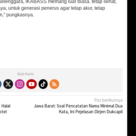
rselenggara, IKABASS memang luar biasa. tetap sehat,
, untuk generasi penerus agar tetap akur, tetap
n,” pungkasnya.
Ikuti Kami
Pos berikutnya
 Halal
Jawa Barat: Soal Pencatatan Nama Minimal Dua
otel
Kata, Ini Pejelasan Dirjen Dukcapil