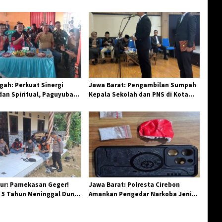
ah: Perkuat Sinergi
Jawa Barat: Pengambilan Sumpah
an Spiritual, Paguyuban
Kepala Sekolah dan PNS di Kota
elar Halal Bi Halal di
Tasikmalaya, Penegasan
Integritas Aparatur Pendidikan dan
Birokrasi
ur: Pamekasan Geger!
Jawa Barat: Polresta Cirebon
 5 Tahun Meninggal Dunia
Amankan Pengedar Narkoba Jenis
 Monyet
Sabu