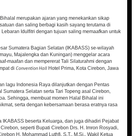
 Bihalal merupakan ajaran yang menekankan sikap
atuan dan saling berbagi kasih sayang terutama di
ebaran Idulfitri dengan tujuan saling memaafkan untuk
Besar Sumatera Bagian Selatan (IKABASS) se-wilayah
amayu, Majalengka dan Kuningan) menggelar acara
aaf-maafan dan mempererat Tali Silaturahmi dengan
Convention Hall
mpat di
Hotel Prima, Kota Cirebon, Jawa
n lagu Indonesia Raya dilanjutkan dengan Pentas
l Sumatera Selatan serta Tari Topeng asal Cirebon,
oa. Sehingga, membuat momen Halal Bihalal ini
ikmat, serta dengan kebersamaan berasa eratnya rasa
a IKABASS beserta Keluarga, dan juga dihadiri Pejabat
irebon, seperti Bupati Cirebon Drs. H. Imron Rosyadi,
ebon H. Mohammad Luthfi, S.T., M.Si., Wakil Ketua