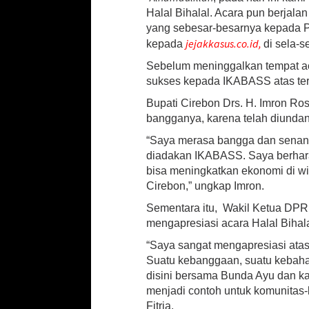
Halal Bihalal. Acara pun berjala
yang sebesar-besarnya kepada Pe
jejakkasus.co.id,
kepada
di sela-s
Sebelum meninggalkan tempat a
sukses kepada IKABASS atas ters
Bupati Cirebon Drs. H. Imron R
bangganya, karena telah diunda
“Saya merasa bangga dan senang
diadakan IKABASS. Saya berhar
bisa meningkatkan ekonomi di w
Cirebon,” ungkap Imron.
Sementara itu, Wakil Ketua DPR
mengapresiasi acara Halal Bihalal
“Saya sangat mengapresiasi atas
Suatu kebanggaan, suatu kebaha
disini bersama Bunda Ayu dan 
menjadi contoh untuk komunitas-
Fitria.