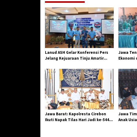
a
s
i
p
o
s
Lanud ASH Gelar Konferensi Pers
Jawa Teng
Jelang Kejuaraan Tinju Amatir
Ekonomi d
Piala Danlanud Tahun 2026
Jangkar G
Losari
Jawa Barat: Kapolresta Cirebon
Jawa Tim
Ikuti Napak Tilas Hari Jadi ke-544,
Anak Usia
Teguhkan Sinergi dan Pelestarian
Diserang
Sejarah