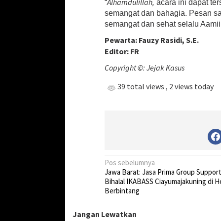
Alhamdulillah,
“
acara ini dapat te
semangat dan bahagia. Pesan saya
semangat dan sehat selalu Aamii
Pewarta: Fauzy Rasidi, S.E.
Editor: FR
Copyright ©: Jejak Kasus
39 total views
, 2 views today
N
Pos sebelumnya
Jawa Barat: Jasa Prima Group Support
a
Bihalal IKABASS Ciayumajakuning di H
v
Berbintang
i
Jangan Lewatkan
g