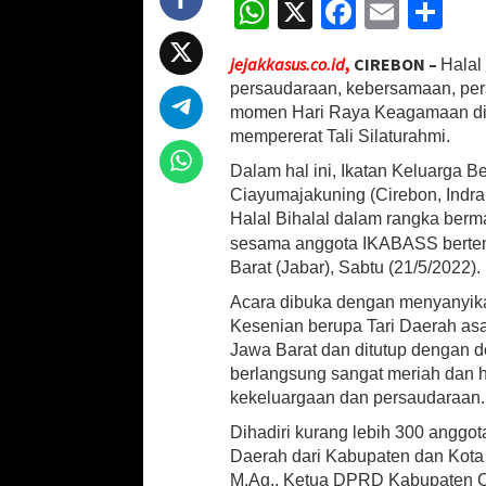
W
X
Fa
E
S
B
h
ce
m
h
i
h
jejakkasus.co.id
,
CIREBON –
Halal
at
b
ai
ar
a
persaudaraan, kebersamaan, pers
l
sA
o
l
e
momen Hari Raya Keagamaan di L
a
mempererat Tali Silaturahmi.
p
o
l
I
Dalam hal ini, Ikatan Keluarga 
p
k
K
Ciayumajakuning (Cirebon, Indr
A
Halal Bihalal dalam rangka berm
B
sesama anggota IKABASS berte
A
S
Barat (Jabar), Sabtu (21/5/2022).
S
Acara dibuka dengan menyanyika
B
Kesenian berupa Tari Daerah asa
e
r
Jawa Barat dan ditutup dengan d
l
berlangsung sangat meriah dan h
a
kekeluargaan dan persaudaraan.
n
g
Dihadiri kurang lebih 300 anggot
s
Daerah dari Kabupaten dan Kota C
u
M.Ag., Ketua DPRD Kabupaten Cir