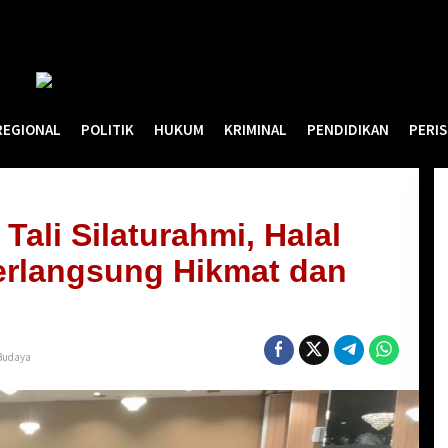
REGIONAL
POLITIK
HUKUM
KRIMINAL
PENDIDIKAN
PERI
Tali Silaturahmi, Halal
erlangsung Hikmat dan
 Budaya