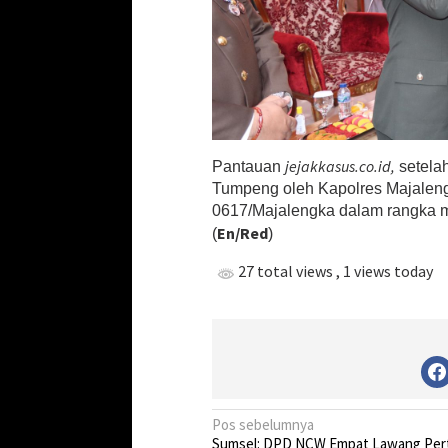
jejakkasus.co.id,
Pantauan
setela
Tumpeng oleh Kapolres Majalen
0617/Majalengka dalam rangka m
En/Red
(
)
27 total views
, 1 views today
N
Pos sebelumnya
Sumsel: DPD NCW Empat Lawang Per