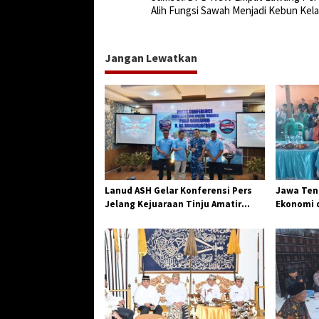
a
Alih Fungsi Sawah Menjadi Kebun Kel
v
i
Jangan Lewatkan
g
a
s
i
p
o
s
Lanud ASH Gelar Konferensi Pers
Jawa Teng
Jelang Kejuaraan Tinju Amatir
Ekonomi d
Piala Danlanud Tahun 2026
Jangkar G
Losari