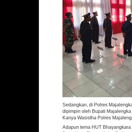
y
a
n
g
k
a
r
a
k
e
-
7
6
D
i
p
i
m
p
Sedangkan, di Polres Majalengk
i
dipimpin oleh Bupati Majalengka
n
Kanya Wasistha Polres Majalengka
P
r
Adapun tema HUT Bhayangkara ke
e