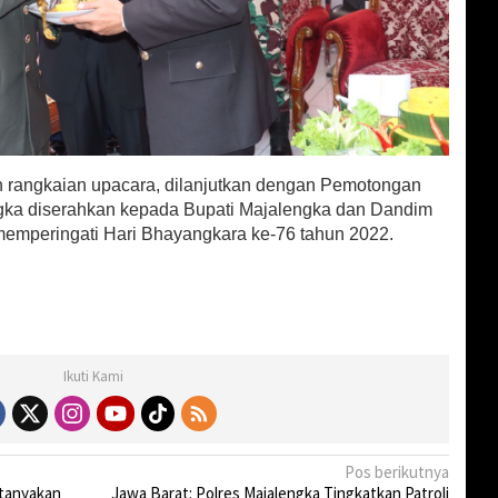
h rangkaian upacara, dilanjutkan dengan Pemotongan
gka diserahkan kepada Bupati Majalengka dan Dandim
emperingati Hari Bhayangkara ke-76 tahun 2022.
Ikuti Kami
Pos berikutnya
tanyakan
Jawa Barat: Polres Majalengka Tingkatkan Patroli