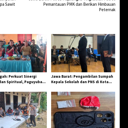
apa Sawit
Pemantauan PMK dan Berikan Himbauan
Peternak
ah: Perkuat Sinergi
Jawa Barat: Pengambilan Sumpah
an Spiritual, Paguyuban
Kepala Sekolah dan PNS di Kota
elar Halal Bi Halal di
Tasikmalaya, Penegasan
Integritas Aparatur Pendidikan dan
Birokrasi