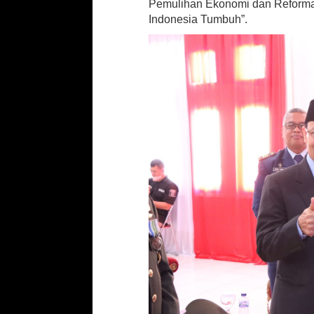
Pemulihan Ekonomi dan Reformas
s
Indonesia Tumbuh”.
i
d
e
n
R
I