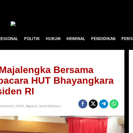
REGIONAL
POLITIK
HUKUM
KRIMINAL
PENDIDIKAN
PERI
 Majalengka Bersama
Upacara HUT Bhayangkara
siden RI
emerintah
,
Politik
,
Regional
,
Sosial & Budaya