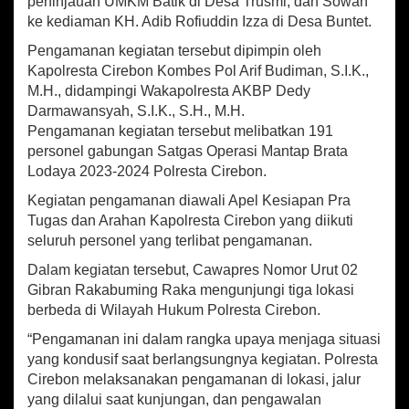
peninjauan UMKM Batik di Desa Trusmi, dan Sowan
r
a
ke kediaman KH. Adib Rofiuddin Izza di Desa Buntet.
n
Pengamanan kegiatan tersebut dipimpin oleh
R
Kapolresta Cirebon Kombes Pol Arif Budiman, S.I.K.,
a
k
M.H., didampingi Wakapolresta AKBP Dedy
a
Darmawansyah, S.I.K., S.H., M.H.
b
Pengamanan kegiatan tersebut melibatkan 191
u
personel gabungan Satgas Operasi Mantap Brata
m
Lodaya 2023-2024 Polresta Cirebon.
i
n
Kegiatan pengamanan diawali Apel Kesiapan Pra
g
Tugas dan Arahan Kapolresta Cirebon yang diikuti
R
seluruh personel yang terlibat pengamanan.
a
k
Dalam kegiatan tersebut, Cawapres Nomor Urut 02
a
Gibran Rakabuming Raka mengunjungi tiga lokasi
d
berbeda di Wilayah Hukum Polresta Cirebon.
i
S
“Pengamanan ini dalam rangka upaya menjaga situasi
e
yang kondusif saat berlangsungnya kegiatan. Polresta
j
Cirebon melaksanakan pengamanan di lokasi, jalur
u
yang dilalui saat kunjungan, dan pengawalan
m