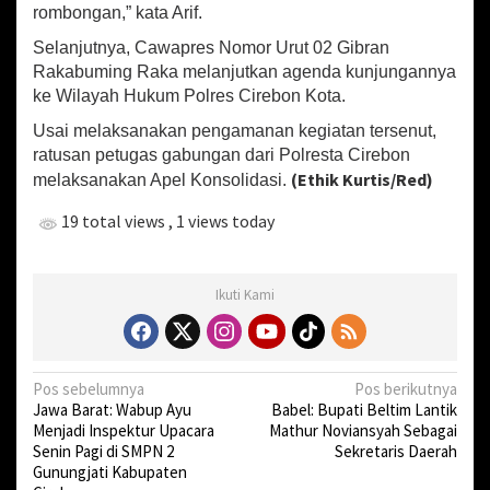
l
rombongan,” kata Arif.
a
Selanjutnya, Cawapres Nomor Urut 02 Gibran
h
Rakabuming Raka melanjutkan agenda kunjungannya
L
o
ke Wilayah Hukum Polres Cirebon Kota.
k
Usai melaksanakan pengamanan kegiatan tersenut,
a
ratusan petugas gabungan dari Polresta Cirebon
s
(Ethik Kurtis/Red)
i
melaksanakan Apel Konsolidasi.
19 total views
, 1 views today
Ikuti Kami
N
Pos sebelumnya
Pos berikutnya
Jawa Barat: Wabup Ayu
Babel: Bupati Beltim Lantik
a
Menjadi Inspektur Upacara
Mathur Noviansyah Sebagai
v
Senin Pagi di SMPN 2
Sekretaris Daerah
Gunungjati Kabupaten
i