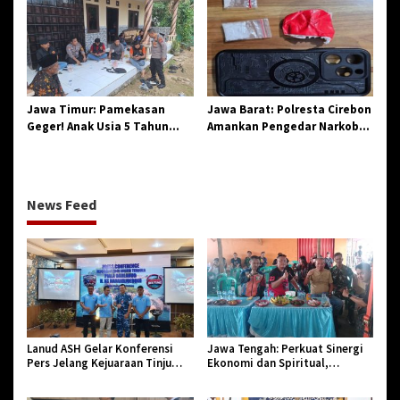
Penegasan Integritas
Sinergi dan Pelestarian
Aparatur Pendidikan dan
Sejarah
Birokrasi
Jawa Timur: Pamekasan
Jawa Barat: Polresta Cirebon
Geger! Anak Usia 5 Tahun
Amankan Pengedar Narkoba
Meninggal Dunia Diserang
Jenis Sabu
Monyet
News Feed
Lanud ASH Gelar Konferensi
Jawa Tengah: Perkuat Sinergi
Pers Jelang Kejuaraan Tinju
Ekonomi dan Spiritual,
Amatir Piala Danlanud Tahun
Paguyuban Jangkar Gelar Halal
2026
Bi Halal di Losari