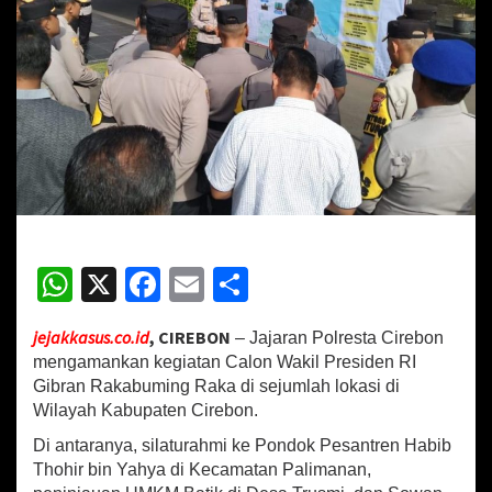
C
i
r
e
b
o
n
A
m
a
n
k
a
W
X
Fa
E
S
n
h
ce
m
h
A
g
jejakkasus.co.id
, CIREBON
– Jajaran Polresta Cirebon
at
b
ai
ar
e
mengamankan kegiatan Calon Wakil Presiden RI
n
sA
o
l
e
Gibran Rakabuming Raka di sejumlah lokasi di
d
Wilayah Kabupaten Cirebon.
a
p
o
G
Di antaranya, silaturahmi ke Pondok Pesantren Habib
p
k
i
Thohir bin Yahya di Kecamatan Palimanan,
b