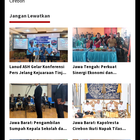
Cirebon
g
a
Jangan Lewatkan
s
i
p
o
s
Lanud ASH Gelar Konferensi
Jawa Tengah: Perkuat
Pers Jelang Kejuaraan Tinju
Sinergi Ekonomi dan
Amatir Piala Danlanud Tahun
Spiritual, Paguyuban
2026
Jangkar Gelar Halal Bi Halal
di Losari
Jawa Barat: Pengambilan
Jawa Barat: Kapolresta
Sumpah Kepala Sekolah dan
Cirebon Ikuti Napak Tilas
PNS di Kota Tasikmalaya,
Hari Jadi ke-544, Teguhkan