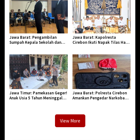
Jawa Barat: Pengambilan
Jawa Barat: Kapolresta
Sumpah Kepala Sekolah dan
Cirebon Ikuti Napak Tilas Hari
PNS di Kota Tasikmalaya,
Jadi ke-544, Teguhkan Sinergi
Penegasan Integritas Aparatur
dan Pelestarian Sejarah
Pendidikan dan Birokrasi
Jawa Timur: Pamekasan Geger!
Jawa Barat: Polresta Cirebon
Anak Usia 5 Tahun Meninggal
Amankan Pengedar Narkoba
Dunia Diserang Monyet
Jenis Sabu
View More