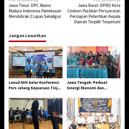
N
Jawa Timur: DPC Aliansi
Jawa Barat: DPRD Kota
a
Madura Indonesia Pamekasan
Cirebon Pastikan Persyaratan
v
Mendobrak 2 Lapas Sekaligus
Persiapan Pelantikan Kepala
Daerah Terpilih Terpenuhi
i
g
Jangan Lewatkan
a
s
i
p
o
s
Lanud ASH Gelar Konferensi
Jawa Tengah: Perkuat
Pers Jelang Kejuaraan Tinju
Sinergi Ekonomi dan
Amatir Piala Danlanud Tahun
Spiritual, Paguyuban
2026
Jangkar Gelar Halal Bi Halal
di Losari