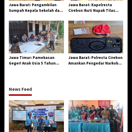
Jawa Barat: Pengambilan
Jawa Barat: Kapolresta
Sumpah Kepala Sekolah dan
Cirebon Ikuti Napak Tilas
PNS di Kota Tasikmalaya,
Hari Jadi ke-544, Teguhkan
Penegasan Integritas
Sinergi dan Pelestarian
Aparatur Pendidikan dan
Sejarah
Birokrasi
Jawa Timur: Pamekasan
Jawa Barat: Polresta Cirebon
Geger! Anak Usia 5 Tahun
Amankan Pengedar Narkoba
Meninggal Dunia Diserang
Jenis Sabu
Monyet
News Feed