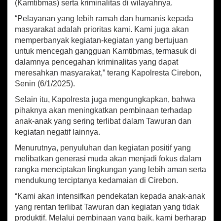
(Kamtibmas) serta kriminalitas di wilayahnya.
a
“Pelayanan yang lebih ramah dan humanis kepada
n
K
masyarakat adalah prioritas kami. Kami juga akan
e
memperbanyak kegiatan-kegiatan yang bertujuan
p
untuk mencegah gangguan Kamtibmas, termasuk di
o
dalamnya pencegahan kriminalitas yang dapat
l
meresahkan masyarakat,” terang Kapolresta Cirebon,
i
Senin (6/1/2025).
s
i
Selain itu, Kapolresta juga mengungkapkan, bahwa
a
pihaknya akan meningkatkan pembinaan terhadap
n
anak-anak yang sering terlibat dalam Tawuran dan
kegiatan negatif lainnya.
Menurutnya, penyuluhan dan kegiatan positif yang
melibatkan generasi muda akan menjadi fokus dalam
rangka menciptakan lingkungan yang lebih aman serta
mendukung terciptanya kedamaian di Cirebon.
“Kami akan intensifkan pendekatan kepada anak-anak
yang rentan terlibat Tawuran dan kegiatan yang tidak
produktif. Melalui pembinaan yang baik, kami berharap