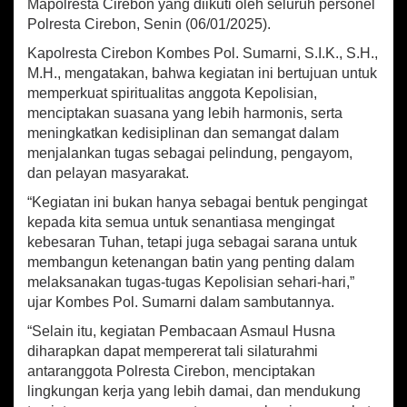
n
Mapolresta Cirebon yang diikuti oleh seluruh personel
a
Polresta Cirebon, Senin (06/01/2025).
U
Kapolresta Cirebon Kombes Pol. Sumarni, S.I.K., S.H.,
s
a
M.H., mengatakan, bahwa kegiatan ini bertujuan untuk
i
memperkuat spiritualitas anggota Kepolisian,
A
menciptakan suasana yang lebih harmonis, serta
p
meningkatkan kedisiplinan dan semangat dalam
e
menjalankan tugas sebagai pelindung, pengayom,
l
dan pelayan masyarakat.
P
a
“Kegiatan ini bukan hanya sebagai bentuk pengingat
g
kepada kita semua untuk senantiasa mengingat
i
kebesaran Tuhan, tetapi juga sebagai sarana untuk
,
C
membangun ketenangan batin yang penting dalam
i
melaksanakan tugas-tugas Kepolisian sehari-hari,”
p
ujar Kombes Pol. Sumarni dalam sambutannya.
t
a
“Selain itu, kegiatan Pembacaan Asmaul Husna
k
diharapkan dapat mempererat tali silaturahmi
a
antaranggota Polresta Cirebon, menciptakan
n
lingkungan kerja yang lebih damai, dan mendukung
S