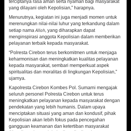
terciptanya rasa aman serta nyaman bagi masyarakat
u
yang dilayani oleh Kepolisian,” harapnya.
a
s
Menurutnya, kegiatan ini juga menjadi momen untuk
a
merenungkan nilai-nilai luhur yang terkandung dalam
n
Allah
setiap nama
, yang diharapkan dapat
a
H
menginspirasi anggota Kepolisian dalam memberikan
a
pelayanan terbaik kepada masyarakat.
r
“Polresta Cirebon terus berkomitmen untuk menjaga
m
o
keharmonisan dan meningkatkan kualitas pelayanan
n
kepada masyarakat, sembari memperkuat aspek
i
spiritualitas dan moralitas di lingkungan Kepolisian,”
s
ujarnya.
d
i
Kapolresta Cirebon Kombes Pol. Sumarni mengajak
L
seluruh personel Polresta Cirebon untuk terus
i
meningkatkan pelayanan kepada masyarakat dengan
n
pendekatan yang lebih humanis. Dalam upaya
g
menciptakan situasi yang aman dan kondusif, pihak
k
Kepolisian akan lebih fokus pada pencegahan
u
n
gangguan keamanan dan ketertiban masyarakat
g