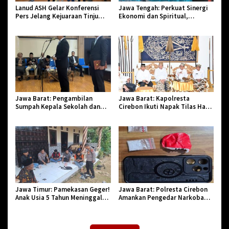
Lanud ASH Gelar Konferensi
Jawa Tengah: Perkuat Sinergi
Pers Jelang Kejuaraan Tinju
Ekonomi dan Spiritual,
Amatir Piala Danlanud Tahun
Paguyuban Jangkar Gelar Halal
2026
Bi Halal di Losari
Jawa Barat: Pengambilan
Jawa Barat: Kapolresta
Sumpah Kepala Sekolah dan
Cirebon Ikuti Napak Tilas Hari
PNS di Kota Tasikmalaya,
Jadi ke-544, Teguhkan Sinergi
Penegasan Integritas Aparatur
dan Pelestarian Sejarah
Pendidikan dan Birokrasi
Jawa Timur: Pamekasan Geger!
Jawa Barat: Polresta Cirebon
Anak Usia 5 Tahun Meninggal
Amankan Pengedar Narkoba
Dunia Diserang Monyet
Jenis Sabu