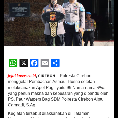
C
i
r
e
b
o
n
B
a
c
a
k
W
X
Fa
E
S
a
h
ce
m
h
n
A
jejakkasus.co.id
, CIREBON
– Polresta Cirebon
at
b
ai
ar
s
menggelar Pembacaan Asmaul Husna setelah
m
sA
o
l
e
Allah
melaksanakan Apel Pagi, yaitu 99 Nama-nama
a
yang penuh makna dan kebesaran yang dipandu oleh
p
o
u
l
PS. Paur Watpers Bag SDM Polresta Cirebon Aiptu
p
k
H
Carmadi, S.Ag.
u
Kegiatan tersebut dilaksanakan di Halaman
s