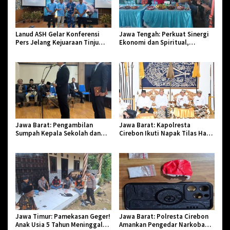
Lanud ASH Gelar Konferensi
Jawa Tengah: Perkuat Sinergi
Pers Jelang Kejuaraan Tinju
Ekonomi dan Spiritual,
Amatir Piala Danlanud Tahun
Paguyuban Jangkar Gelar Halal
2026
Bi Halal di Losari
Jawa Barat: Pengambilan
Jawa Barat: Kapolresta
Sumpah Kepala Sekolah dan
Cirebon Ikuti Napak Tilas Hari
PNS di Kota Tasikmalaya,
Jadi ke-544, Teguhkan Sinergi
Penegasan Integritas Aparatur
dan Pelestarian Sejarah
Pendidikan dan Birokrasi
Jawa Timur: Pamekasan Geger!
Jawa Barat: Polresta Cirebon
Anak Usia 5 Tahun Meninggal
Amankan Pengedar Narkoba