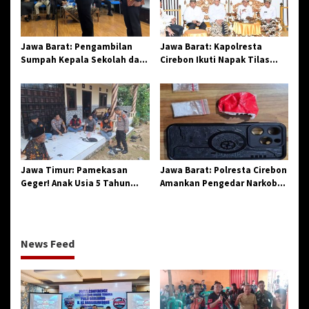
Jawa Barat: Pengambilan
Jawa Barat: Kapolresta
Sumpah Kepala Sekolah dan
Cirebon Ikuti Napak Tilas
PNS di Kota Tasikmalaya,
Hari Jadi ke-544, Teguhkan
Penegasan Integritas
Sinergi dan Pelestarian
Aparatur Pendidikan dan
Sejarah
Birokrasi
Jawa Timur: Pamekasan
Jawa Barat: Polresta Cirebon
Geger! Anak Usia 5 Tahun
Amankan Pengedar Narkoba
Meninggal Dunia Diserang
Jenis Sabu
Monyet
News Feed