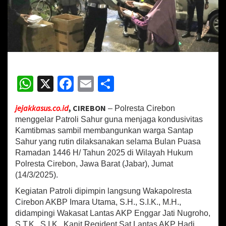
C
i
r
e
b
o
n
R
W
X
Fa
E
S
u
t
h
ce
m
h
i
jejakkasus.co.id
, CIREBON
– Polresta Cirebon
at
b
ai
ar
n
menggelar Patroli Sahur guna menjaga kondusivitas
P
sA
o
l
e
Kamtibmas sambil membangunkan warga Santap
a
t
Sahur yang rutin dilaksanakan selama Bulan Puasa
p
o
r
Ramadan 1446 H/ Tahun 2025 di Wilayah Hukum
p
k
o
Polresta Cirebon, Jawa Barat (Jabar), Jumat
l
(14/3/2025).
i
S
Kegiatan Patroli dipimpin langsung Wakapolresta
a
Cirebon AKBP Imara Utama, S.H., S.I.K., M.H.,
h
didampingi Wakasat Lantas AKP Enggar Jati Nugroho,
u
S.T.K., S.I.K., Kanit Regident Sat Lantas AKP Hadi