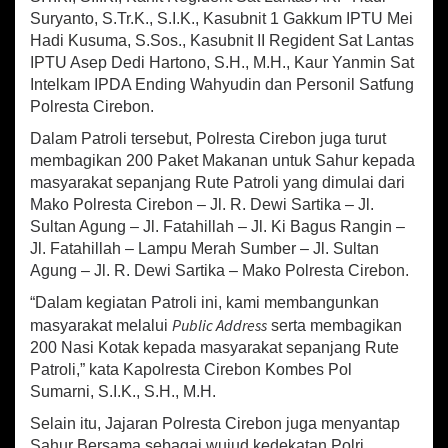
r
Suryanto, S.Tr.K., S.I.K., Kasubnit 1 Gakkum IPTU Mei
B
Hadi Kusuma, S.Sos., Kasubnit II Regident Sat Lantas
a
n
IPTU Asep Dedi Hartono, S.H., M.H., Kaur Yanmin Sat
g
Intelkam IPDA Ending Wahyudin dan Personil Satfung
u
Polresta Cirebon.
n
k
Dalam Patroli tersebut, Polresta Cirebon juga turut
a
membagikan 200 Paket Makanan untuk Sahur kepada
n
masyarakat sepanjang Rute Patroli yang dimulai dari
W
Mako Polresta Cirebon – Jl. R. Dewi Sartika – Jl.
a
Sultan Agung – Jl. Fatahillah – Jl. Ki Bagus Rangin –
r
Jl. Fatahillah – Lampu Merah Sumber – Jl. Sultan
g
a
Agung – Jl. R. Dewi Sartika – Mako Polresta Cirebon.
H
“Dalam kegiatan Patroli ini, kami membangunkan
i
Public Address
masyarakat melalui
serta membagikan
n
g
200 Nasi Kotak kepada masyarakat sepanjang Rute
g
Patroli,” kata Kapolresta Cirebon Kombes Pol
a
Sumarni, S.I.K., S.H., M.H.
S
a
Selain itu, Jajaran Polresta Cirebon juga menyantap
n
Sahur Bersama sebagai wujud kedekatan Polri