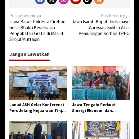
N
Pos sebelumnya
Pos berikutnya
Jawa Barat: Polresta Cirebon
Jawa Barat: Bupati Indramayu
a
Gelar Bhakti Kesehatan
Apresiasi Solihin Atas
v
Pengobatan Gratis di Masjid
Pemulangan Korban TPPO
Sirojul Muttaqin
i
g
Jangan Lewatkan
a
s
i
p
o
s
Lanud ASH Gelar Konferensi
Jawa Tengah: Perkuat
Pers Jelang Kejuaraan Tinju
Sinergi Ekonomi dan
Amatir Piala Danlanud Tahun
Spiritual, Paguyuban
2026
Jangkar Gelar Halal Bi Halal
di Losari