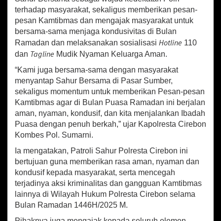
t
terhadap masyarakat, sekaligus memberikan pesan-
a
pesan Kamtibmas dan mengajak masyarakat untuk
p
bersama-sama menjaga kondusivitas di Bulan
S
Hotline
Ramadan dan melaksanakan sosialisasi
110
a
h
Tagline
dan
Mudik Nyaman Keluarga Aman.
u
“Kami juga bersama-sama dengan masyarakat
r
B
menyantap Sahur Bersama di Pasar Sumber,
e
sekaligus momentum untuk memberikan Pesan-pesan
r
Kamtibmas agar di Bulan Puasa Ramadan ini berjalan
s
aman, nyaman, kondusif, dan kita menjalankan Ibadah
a
Puasa dengan penuh berkah,” ujar Kapolresta Cirebon
m
Kombes Pol. Sumarni.
a
Ia mengatakan, Patroli Sahur Polresta Cirebon ini
bertujuan guna memberikan rasa aman, nyaman dan
kondusif kepada masyarakat, serta mencegah
terjadinya aksi kriminalitas dan gangguan Kamtibmas
lainnya di Wilayah Hukum Polresta Cirebon selama
Bulan Ramadan 1446H/2025 M.
Pihaknya juga mengajak kepada seluruh elemen