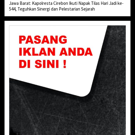
Jawa Barat: Kapolresta Cirebon Ikuti Napak Tilas Hari Jadi ke-
544, Teguhkan Sinergi dan Pelestarian Sejarah