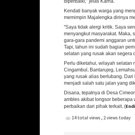
diperbaiki,” jelas Karna.
a
n
Kendati banyak warga yang meng
R
memimpin Majalengka dirinya meng
u
s
“Saya tidak alergi kritik. Saya sena
a
menyangkut masyarakat. Maka, say
k
gara-gara pandemi anggaran untuk
d
Tapi, tahun ini sudah bagian pem
i
selatan yang rusak akan segera d
S
e
Perlu diketahui, wilayah selatan
l
Cingambul, Bantarujeg, Lemahsug
a
yang rusak alias berlubang. Dari 
t
a
menjadi salah satu jalan yang di
n
Disana, tepatnya di Desa Cimeon
M
ambles akibat longsor beberapa w
a
j
End
perbaikan dari pihak terkait. (
a
l
14 total views
, 2 views today
e
n
g