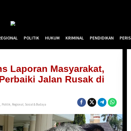
REGIONAL
POLITIK
HUKUM
KRIMINAL
PENDIDIKAN
PERI
ns Laporan Masyarakat,
Perbaiki Jalan Rusak di
h
,
Politik
,
Regional
,
Sosial & Budaya