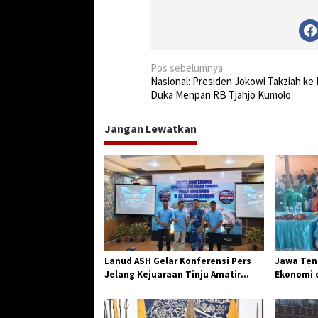
k
a
N
Pos sebelumnya
Nasional: Presiden Jokowi Takziah k
a
Duka Menpan RB Tjahjo Kumolo
v
i
Jangan Lewatkan
g
a
s
i
p
o
Lanud ASH Gelar Konferensi Pers
Jawa Teng
s
Jelang Kejuaraan Tinju Amatir
Ekonomi d
Piala Danlanud Tahun 2026
Jangkar G
Losari