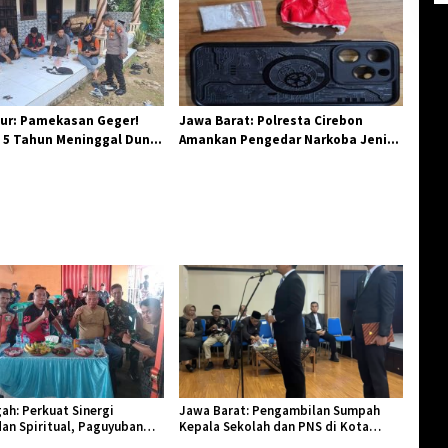
ur: Pamekasan Geger!
Jawa Barat: Polresta Cirebon
 5 Tahun Meninggal Dunia
Amankan Pengedar Narkoba Jenis
 Monyet
Sabu
ah: Perkuat Sinergi
Jawa Barat: Pengambilan Sumpah
an Spiritual, Paguyuban
Kepala Sekolah dan PNS di Kota
lar Halal Bi Halal di Losari
Tasikmalaya, Penegasan Integritas