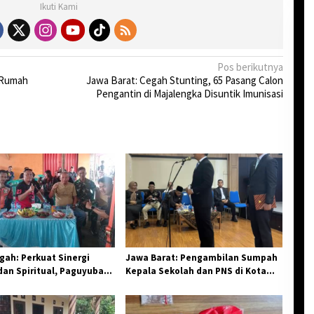
Ikuti Kami
Pos berikutnya
e Rumah
Jawa Barat: Cegah Stunting, 65 Pasang Calon
Pengantin di Majalengka Disuntik Imunisasi
ah: Perkuat Sinergi
Jawa Barat: Pengambilan Sumpah
an Spiritual, Paguyuban
Kepala Sekolah dan PNS di Kota
elar Halal Bi Halal di
Tasikmalaya, Penegasan
Integritas Aparatur Pendidikan dan
Birokrasi