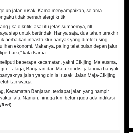
eluh jalan rusak, Karna menyampaikan, selama
aku tidak pernah alergi kritik.
ng jika dikritik, asal itu jelas sumbernya, rill,
a siap untuk bertindak. Hanya saja, dua tahun terakhir
 perbaikan infrastruktur banyak yang direfocusing.
ulihan ekonomi. Makanya, paling telat bulan depan jalur
iperbaiki,” kata Karna.
 meliputi beberapa kecamatan, yakni Cikijing, Malausma,
ih, Talaga, Banjaran dan Maja kondisi jalannya banyak
banyaknya jalan yang dinilai rusak, Jalan Maja-Cikijing
keluhkan warga.
g, Kecamatan Banjaran, terdapat jalan yang hampir
aktu lalu. Namun, hingga kini belum juga ada indikasi
i/Red
)