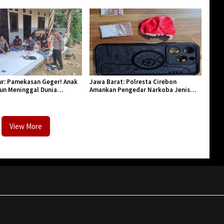
Aparatur Pendidikan dan Birokrasi
r: Pamekasan Geger! Anak
Jawa Barat: Polresta Cirebon
hun Meninggal Dunia
Amankan Pengedar Narkoba Jenis
Monyet
Sabu
View More