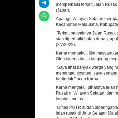
sA
o
l
e
memperbaiki terkait Jalan Rusak
a
t
(Jabar).
p
o
i
Apalagi, Wilayah Selatan merup
p
k
K
Kecamatan Malausma, Kabupate
a
r
“Terkait banyaknya Jalan Rusak 
n
siap diperbaiki bulan depan, apa
a
(2/7/2022).
A
k
Karna mengakui, jika masyarakat
a
Oleh karena itu, ia langsung me
n
P
“Saya lihat banyak warga yang me
e
memantau sosmed, saya senang me
r
bertindak,” ucap Karna.
b
a
Karna mengaku, pihaknya telah m
i
Rusak di Wilayah Selatan, dan m
k
kembali mulus.
i
J
“Dinas PUTR sudah diperingatka
a
jalan rusak di Jalur Selatan Maj
l