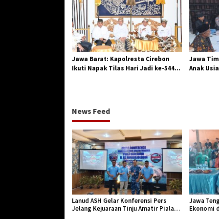
Jawa Barat: Kapolresta Cirebon
Jawa Tim
Ikuti Napak Tilas Hari Jadi ke-544,
Anak Usia
Teguhkan Sinergi dan Pelestarian
Diserang
Sejarah
News Feed
Lanud ASH Gelar Konferensi Pers
Jawa Teng
Jelang Kejuaraan Tinju Amatir Piala
Ekonomi d
Danlanud Tahun 2026
Jangkar Ge