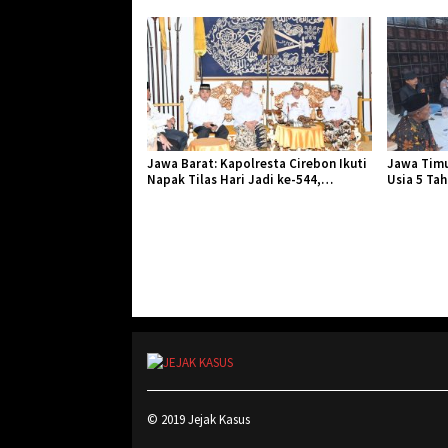
Jawa Barat: Kapolresta Cirebon Ikuti
Jawa Timu
Napak Tilas Hari Jadi ke-544,
Usia 5 Ta
Teguhkan Sinergi dan Pelestarian
Diserang 
Sejarah
© 2019 Jejak Kasus