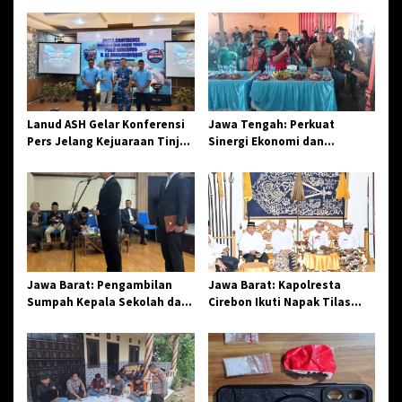
s
i
p
o
s
Lanud ASH Gelar Konferensi
Jawa Tengah: Perkuat
Pers Jelang Kejuaraan Tinju
Sinergi Ekonomi dan
Amatir Piala Danlanud Tahun
Spiritual, Paguyuban
2026
Jangkar Gelar Halal Bi Halal
di Losari
Jawa Barat: Pengambilan
Jawa Barat: Kapolresta
Sumpah Kepala Sekolah dan
Cirebon Ikuti Napak Tilas
PNS di Kota Tasikmalaya,
Hari Jadi ke-544, Teguhkan
Penegasan Integritas
Sinergi dan Pelestarian
Aparatur Pendidikan dan
Sejarah
Birokrasi