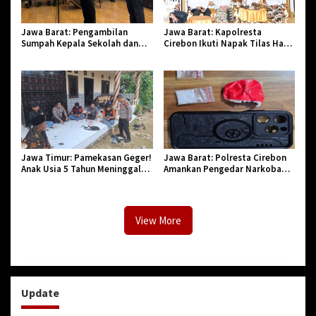
Jawa Barat: Pengambilan
Jawa Barat: Kapolresta
Sumpah Kepala Sekolah dan
Cirebon Ikuti Napak Tilas Hari
PNS di Kota Tasikmalaya,
Jadi ke-544, Teguhkan Sinergi
Penegasan Integritas Aparatur
dan Pelestarian Sejarah
Pendidikan dan Birokrasi
Jawa Timur: Pamekasan Geger!
Jawa Barat: Polresta Cirebon
Anak Usia 5 Tahun Meninggal
Amankan Pengedar Narkoba
Dunia Diserang Monyet
Jenis Sabu
View More
Update