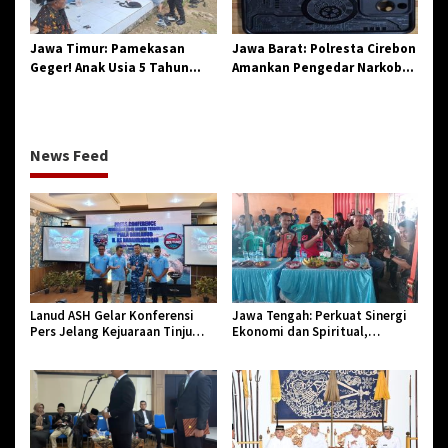
Jawa Timur: Pamekasan
Jawa Barat: Polresta Cirebon
Geger! Anak Usia 5 Tahun
Amankan Pengedar Narkoba
Meninggal Dunia Diserang
Jenis Sabu
Monyet
News Feed
Lanud ASH Gelar Konferensi
Jawa Tengah: Perkuat Sinergi
Pers Jelang Kejuaraan Tinju
Ekonomi dan Spiritual,
Amatir Piala Danlanud Tahun
Paguyuban Jangkar Gelar Halal
2026
Bi Halal di Losari