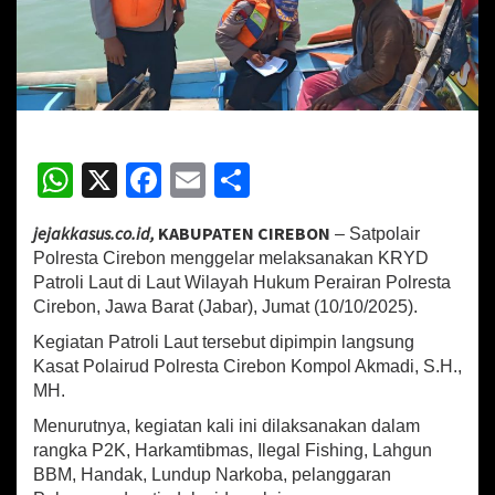
r
P
o
l
r
e
s
t
W
X
Fa
E
S
a
h
ce
m
h
C
i
jejakkasus.co.id,
KABUPATEN CIREBON
– Satpolair
at
b
ai
ar
r
Polresta Cirebon menggelar melaksanakan KRYD
e
sA
o
l
e
Patroli Laut di Laut Wilayah Hukum Perairan Polresta
b
Cirebon, Jawa Barat (Jabar), Jumat (10/10/2025).
p
o
o
n
Kegiatan Patroli Laut tersebut dipimpin langsung
p
k
G
Kasat Polairud Polresta Cirebon Kompol Akmadi, S.H.,
e
MH.
l
a
Menurutnya, kegiatan kali ini dilaksanakan dalam
r
rangka P2K, Harkamtibmas, Ilegal Fishing, Lahgun
K
BBM, Handak, Lundup Narkoba, pelanggaran
R