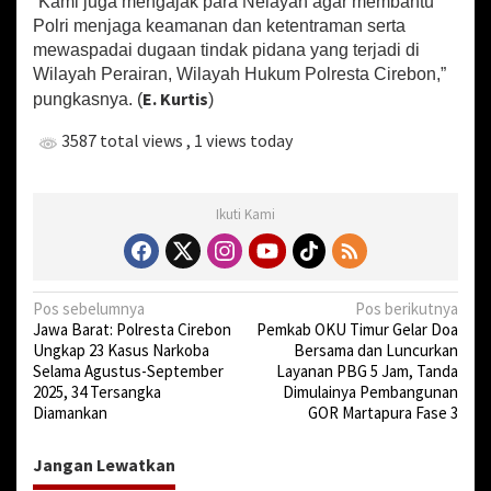
“Kami juga mengajak para Nelayan agar membantu
Polri menjaga keamanan dan ketentraman serta
mewaspadai dugaan tindak pidana yang terjadi di
Wilayah Perairan, Wilayah Hukum Polresta Cirebon,”
E. Kurtis
pungkasnya. (
)
3587 total views
, 1 views today
Ikuti Kami
N
Pos sebelumnya
Pos berikutnya
Jawa Barat: Polresta Cirebon
Pemkab OKU Timur Gelar Doa
a
Ungkap 23 Kasus Narkoba
Bersama dan Luncurkan
v
Selama Agustus-September
Layanan PBG 5 Jam, Tanda
2025, 34 Tersangka
Dimulainya Pembangunan
i
Diamankan
GOR Martapura Fase 3
g
a
Jangan Lewatkan