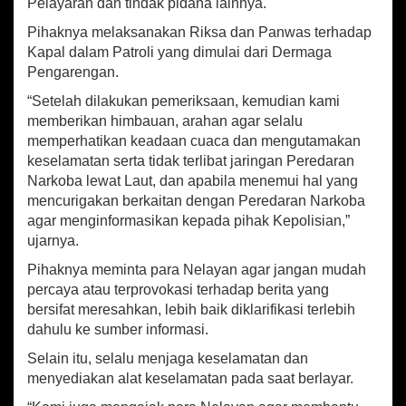
Y
Pelayaran dan tindak pidana lainnya.
D
Pihaknya melaksanakan Riksa dan Panwas terhadap
P
Kapal dalam Patroli yang dimulai dari Dermaga
a
t
Pengarengan.
r
“Setelah dilakukan pemeriksaan, kemudian kami
o
memberikan himbauan, arahan agar selalu
l
i
memperhatikan keadaan cuaca dan mengutamakan
L
keselamatan serta tidak terlibat jaringan Peredaran
a
Narkoba lewat Laut, dan apabila menemui hal yang
u
mencurigakan berkaitan dengan Peredaran Narkoba
t
agar menginformasikan kepada pihak Kepolisian,”
ujarnya.
Pihaknya meminta para Nelayan agar jangan mudah
percaya atau terprovokasi terhadap berita yang
bersifat meresahkan, lebih baik diklarifikasi terlebih
dahulu ke sumber informasi.
Selain itu, selalu menjaga keselamatan dan
menyediakan alat keselamatan pada saat berlayar.