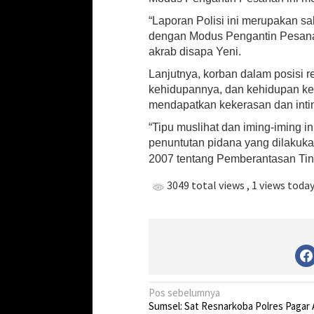
“Laporan Polisi ini merupakan s
dengan Modus Pengantin Pesana
akrab disapa Yeni.
Lanjutnya, korban dalam posisi r
kehidupannya, dan kehidupan kel
mendapatkan kekerasan dan intim
“Tipu muslihat dan iming-iming i
penuntutan pidana yang dilakuka
2007 tentang Pemberantasan Tin
3049 total views
, 1 views toda
N
Pos sebelumnya
Sumsel: Sat Resnarkoba Polres Pagar 