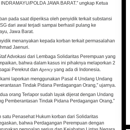
S INDRAMAYU/POLDA JAWA BARAT.” ungkap Ketua
n pada saat diperiksa oleh penyidik terkait substansi
G dari awal terjadi sampai berhasil pulang ke
yu, Jawa Barat.
enyidik menanyakan kepada korban terkait permasalahan
khmad Jaenuri.
 Staf Advokasi dari Lembaga Solidaritas Perempuan yang
paikan, bahwa dalam kasus ini pihaknya melaporkan 2
Agency
bagai Perekrut dan
yang ada di Indonesia.
ut kami laporkan menggunakan Pasal 4 Undang Undang
erantasan Tindak Pidana Perdagangan Orang,” ujarnya.
edua orang Terlapor sudah layak dijerat dengan Undang
ang Pemberantasan Tindak Pidana Perdagangan Orang,”
 satu Penasehat Hukum korban dari Solidaritas
enegaskan, bahwa Perdagangan Perempuan dengan
rupakan persoalan serius dan Kejahatan Lintas Negara.