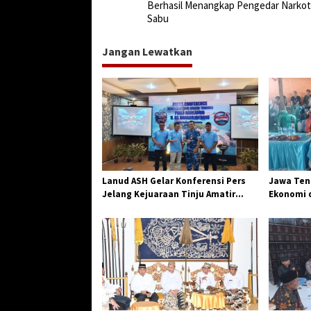
a
Berhasil Menangkap Pengedar Narkoti
v
Sabu
i
Jangan Lewatkan
g
a
s
i
p
o
s
Lanud ASH Gelar Konferensi Pers
Jawa Teng
Jelang Kejuaraan Tinju Amatir
Ekonomi d
Piala Danlanud Tahun 2026
Jangkar G
Losari