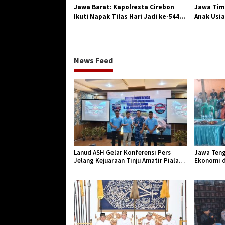
Jawa Barat: Kapolresta Cirebon
Jawa Tim
Ikuti Napak Tilas Hari Jadi ke-544,
Anak Usia
Teguhkan Sinergi dan Pelestarian
Diserang
Sejarah
News Feed
Lanud ASH Gelar Konferensi Pers
Jawa Teng
Jelang Kejuaraan Tinju Amatir Piala
Ekonomi d
Danlanud Tahun 2026
Jangkar Ge