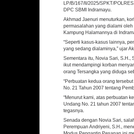
L
LP/B/167/II/2025/SPKT/POLRE
a
DPC SBMI Indramayu.
p
o
Akhmad Jaenuri menuturkan, korba
r
permasalahan yang dialami oleh S
a
Kampung Halamannya di Indrama
n
k
“Seperti kasus-kasus lainnya, p
e
yang sedang dialaminya,” ujar A
P
Sementara itu, Novia Sari, S.H.,
o
l
ikut mendampingi korban menyam
r
orang Tersangka yang diduga se
e
“Perbuatan kedua orang terseb
s
I
No. 21 Tahun 2007 tentang Pemb
n
“Menurut kami, atas perbuatan k
d
Undang No. 21 tahun 2007 tent
r
a
tegasnya.
m
Senada dengan Novia Sari, salah
a
Perempuan Andriyeni, S.H., m
y
u
Modus Pengantin Pesanan ini me