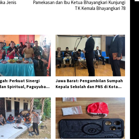
ka Jenis
Pamekasan dan Ibu Ketua Bhayangkari Kunjungi
TK Kemala Bhayangkari 78
ah: Perkuat Sinergi
Jawa Barat: Pengambilan Sumpah
an Spiritual, Paguyuban
Kepala Sekolah dan PNS di Kota
elar Halal Bi Halal di
Tasikmalaya, Penegasan
Integritas Aparatur Pendidikan dan
Birokrasi