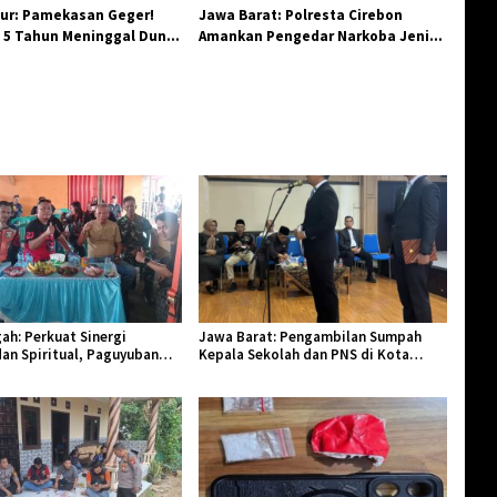
ur: Pamekasan Geger!
Jawa Barat: Polresta Cirebon
 5 Tahun Meninggal Dunia
Amankan Pengedar Narkoba Jenis
 Monyet
Sabu
ah: Perkuat Sinergi
Jawa Barat: Pengambilan Sumpah
an Spiritual, Paguyuban
Kepala Sekolah dan PNS di Kota
lar Halal Bi Halal di Losari
Tasikmalaya, Penegasan Integritas
Aparatur Pendidikan dan Birokrasi