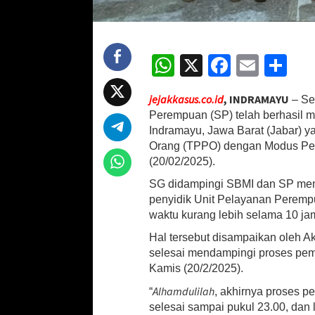
b
a
n
P
W
X
Fa
E
S
e
n
h
ce
m
h
g
jejakkasus.co.id
, INDRAMAYU
– Ser
at
b
ai
ar
a
Perempuan (SP) telah berhasil 
n
sA
o
l
e
Indramayu, Jawa Barat (Jabar) 
t
Orang (TPPO) dengan Modus Pe
i
p
o
n
(20/02/2025).
p
k
P
SG didampingi SBMI dan SP meng
e
penyidik Unit Pelayanan Peremp
s
a
waktu kurang lebih selama 10 ja
n
Hal tersebut disampaikan oleh 
a
selesai mendampingi proses pem
n
B
Kamis (20/2/2025).
u
Alhamdulilah
“
, akhirnya proses p
a
t
selesai sampai pukul 23.00, dan