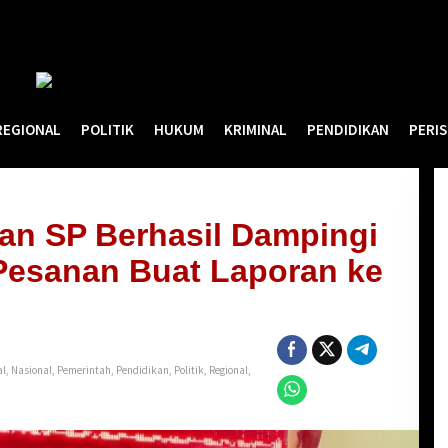
REGIONAL
POLITIK
HUKUM
KRIMINAL
PENDIDIKAN
PERI
an SP Berhasil Dampingi
Pesanan Buat Laporan ke
al
,
Nasional
,
Pemerintah
,
Pendidikan
,
Politik
,
Regional
,