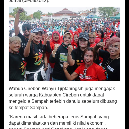
Jumat (09/08/2022).
K
a
t
o
n
B
e
r
s
i
h
e
,
L
a
n
g
Wabup Cirebon Wahyu Tjiptaningsih juga mengajak
k
seluruh warga Kabuapten Cirebon untuk dapat
a
mengelola Sampah terlebih dahulu sebelum dibuang
h
ke tempat Sampah.
P
e
“Karena masih ada beberapa jenis Sampah yang
m
dapat dimanfaatkan dan memiliki nilai ekonomi,
k