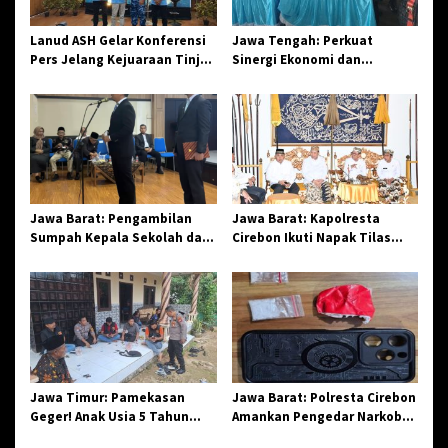
o
s
Lanud ASH Gelar Konferensi
Jawa Tengah: Perkuat
Pers Jelang Kejuaraan Tinju
Sinergi Ekonomi dan
Amatir Piala Danlanud Tahun
Spiritual, Paguyuban
2026
Jangkar Gelar Halal Bi Halal
di Losari
Jawa Barat: Pengambilan
Jawa Barat: Kapolresta
Sumpah Kepala Sekolah dan
Cirebon Ikuti Napak Tilas
PNS di Kota Tasikmalaya,
Hari Jadi ke-544, Teguhkan
Penegasan Integritas
Sinergi dan Pelestarian
Aparatur Pendidikan dan
Sejarah
Birokrasi
Jawa Timur: Pamekasan
Jawa Barat: Polresta Cirebon
Geger! Anak Usia 5 Tahun
Amankan Pengedar Narkoba
Meninggal Dunia Diserang
Jenis Sabu