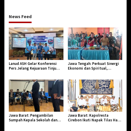
Monyet
News Feed
Lanud ASH Gelar Konferensi
Jawa Tengah: Perkuat Sinergi
Pers Jelang Kejuaraan Tinju
Ekonomi dan Spiritual,
Amatir Piala Danlanud Tahun
Paguyuban Jangkar Gelar Halal
2026
Bi Halal di Losari
Jawa Barat: Pengambilan
Jawa Barat: Kapolresta
Sumpah Kepala Sekolah dan
Cirebon Ikuti Napak Tilas Hari
PNS di Kota Tasikmalaya,
Jadi ke-544, Teguhkan Sinergi
Penegasan Integritas Aparatur
dan Pelestarian Sejarah