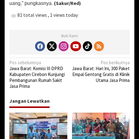
(Sakur/Red)
uang,” pungkasnya.
81 total views
, 1 views today
Ikuti Kami
N
Pos sebelumnya
Pos berikutnya
Jawa Barat: Komisi III DPRD
Jawa Barat: Hari Ini, 300 Paket
a
Kabupaten Cirebon Kunjungi
Empal Gentong Gratis di Klinik
v
Pembangunan Rumah Sakit
Utama Jasa Prima
Jasa Prima
i
g
Jangan Lewatkan
a
s
i
p