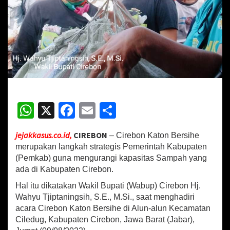
y
u
T
j
i
p
t
a
n
i
W
X
Fa
E
S
n
g
h
ce
m
h
s
i
jejakkasus.co.id,
CIREBON
– Cirebon Katon Bersihe
at
b
ai
ar
h
merupakan langkah strategis Pemerintah Kabupaten
:
sA
o
l
e
(Pemkab) guna mengurangi kapasitas Sampah yang
C
ada di Kabupaten Cirebon.
p
o
i
r
Hal itu dikatakan Wakil Bupati (Wabup) Cirebon Hj.
p
k
e
Wahyu Tjiptaningsih, S.E., M.Si., saat menghadiri
b
acara Cirebon Katon Bersihe di Alun-alun Kecamatan
o
Ciledug, Kabupaten Cirebon, Jawa Barat (Jabar),
n