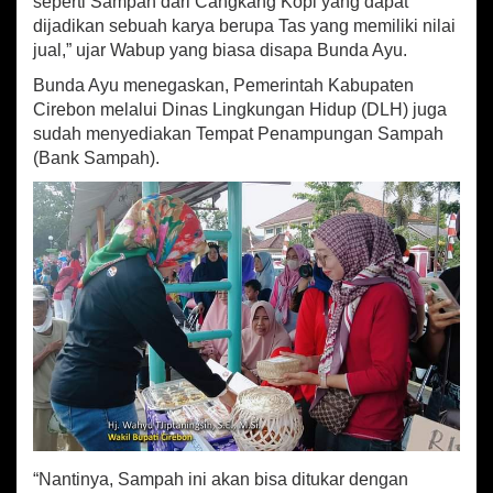
seperti Sampah dari Cangkang Kopi yang dapat
a
dijadikan sebuah karya berupa Tas yang memiliki nilai
b
jual,” ujar Wabup yang biasa disapa Bunda Ayu.
K
u
Bunda Ayu menegaskan, Pemerintah Kabupaten
r
Cirebon melalui Dinas Lingkungan Hidup (DLH) juga
a
sudah menyediakan Tempat Penampungan Sampah
n
(Bank Sampah).
g
i
K
a
p
a
s
i
t
a
s
S
a
m
p
a
“Nantinya, Sampah ini akan bisa ditukar dengan
h