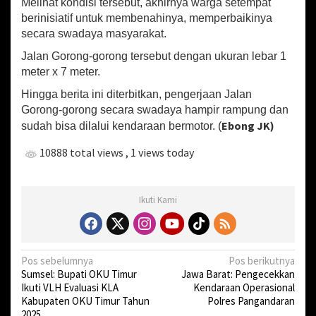
a
Melihat kondisi tersebut, akhirnya warga setempat
P
berinisiatif untuk membenahinya, memperbaikinya
e
secara swadaya masyarakat.
r
b
Jalan Gorong-gorong tersebut dengan ukuran lebar 1
a
meter x 7 meter.
i
Hingga berita ini diterbitkan, pengerjaan Jalan
k
i
Gorong-gorong secara swadaya hampir rampung dan
G
Ebong JK)
sudah bisa dilalui kendaraan bermotor. (
o
r
10888 total views
, 1 views today
o
n
g
Ikuti Kami
-
G
o
r
o
N
Pos sebelumnya
Pos berikutnya
n
Sumsel: Bupati OKU Timur
Jawa Barat: Pengecekkan
a
g
Ikuti VLH Evaluasi KLA
Kendaraan Operasional
d
v
Kabupaten OKU Timur Tahun
Polres Pangandaran
i
2025