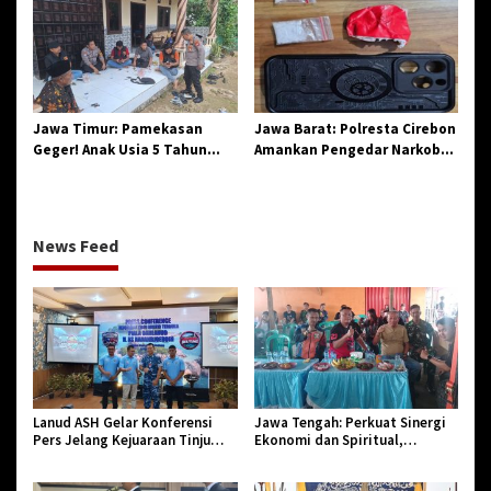
Aparatur Pendidikan dan
Sejarah
n
Birokrasi
g
R
u
s
a
Jawa Timur: Pamekasan
Jawa Barat: Polresta Cirebon
k
Geger! Anak Usia 5 Tahun
Amankan Pengedar Narkoba
P
Meninggal Dunia Diserang
Jenis Sabu
a
Monyet
r
a
News Feed
h
Lanud ASH Gelar Konferensi
Jawa Tengah: Perkuat Sinergi
Pers Jelang Kejuaraan Tinju
Ekonomi dan Spiritual,
Amatir Piala Danlanud Tahun
Paguyuban Jangkar Gelar Halal
2026
Bi Halal di Losari