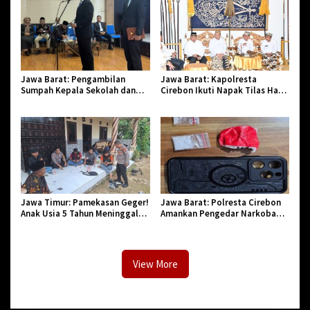
Jawa Barat: Pengambilan
Jawa Barat: Kapolresta
Sumpah Kepala Sekolah dan
Cirebon Ikuti Napak Tilas Hari
PNS di Kota Tasikmalaya,
Jadi ke-544, Teguhkan Sinergi
Penegasan Integritas Aparatur
dan Pelestarian Sejarah
Pendidikan dan Birokrasi
Jawa Timur: Pamekasan Geger!
Jawa Barat: Polresta Cirebon
Anak Usia 5 Tahun Meninggal
Amankan Pengedar Narkoba
Dunia Diserang Monyet
Jenis Sabu
View More