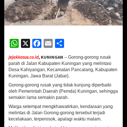
a
K
a
h
i
y
a
W
X
Fa
E
S
n
g
h
ce
m
h
a
jejakkasus.co.id
, KUNINGAN
– Gorong-gorong rusak
n
at
b
ai
ar
S
parah di Jalan Kabupaten Kuningan yang melintasi
sA
o
l
e
e
Desa Kahiyangan, Kecamatan Pancalang, Kabupaten
c
Kuningan, Jawa Barat (Jabar).
p
o
a
r
Gorong-gorong rusak yang tidak kunjung diperbaiki
p
k
a
oleh Pemerintah Daerah (Pemda) Kuningan, sehingga
S
semakin lama semakin parah.
w
a
Warga setempat mengkhawatirkan, kendaraan yang
d
melintas di Jalan Gorong-gorong tersebut terjadi
a
kecelakaan, terperosok, apalagi waktu malam.
y