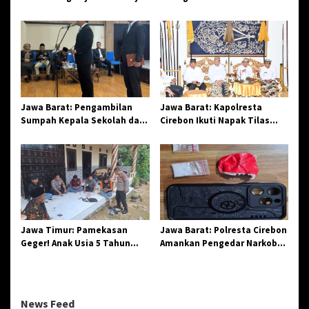
Amatir Piala Danlanud Tahun
Spiritual, Paguyuban
2026
Jangkar Gelar Halal Bi Halal
di Losari
Jawa Barat: Pengambilan
Jawa Barat: Kapolresta
Sumpah Kepala Sekolah dan
Cirebon Ikuti Napak Tilas
PNS di Kota Tasikmalaya,
Hari Jadi ke-544, Teguhkan
Penegasan Integritas
Sinergi dan Pelestarian
Aparatur Pendidikan dan
Sejarah
Birokrasi
Jawa Timur: Pamekasan
Jawa Barat: Polresta Cirebon
Geger! Anak Usia 5 Tahun
Amankan Pengedar Narkoba
Meninggal Dunia Diserang
Jenis Sabu
Monyet
News Feed