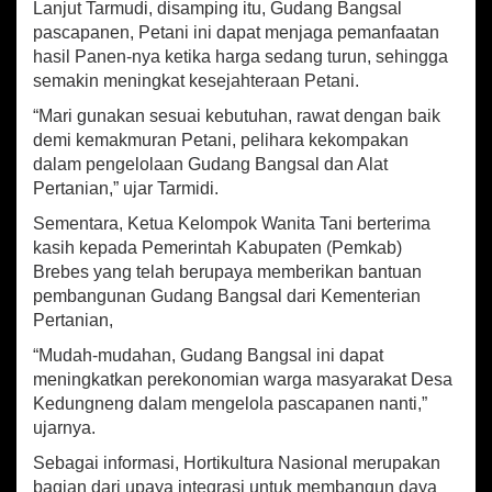
Lanjut Tarmudi, disamping itu, Gudang Bangsal
u
pascapanen, Petani ini dapat menjaga pemanfaatan
n
t
hasil Panen-nya ketika harga sedang turun, sehingga
u
semakin meningkat kesejahteraan Petani.
k
“Mari gunakan sesuai kebutuhan, rawat dengan baik
K
W
demi kemakmuran Petani, pelihara kekompakan
T
dalam pengelolaan Gudang Bangsal dan Alat
K
Pertanian,” ujar Tarmidi.
e
d
Sementara, Ketua Kelompok Wanita Tani berterima
u
kasih kepada Pemerintah Kabupaten (Pemkab)
n
Brebes yang telah berupaya memberikan bantuan
g
pembangunan Gudang Bangsal dari Kementerian
n
Pertanian,
e
n
“Mudah-mudahan, Gudang Bangsal ini dapat
g
meningkatkan perekonomian warga masyarakat Desa
Kedungneng dalam mengelola pascapanen nanti,”
ujarnya.
Sebagai informasi, Hortikultura Nasional merupakan
bagian dari upaya integrasi untuk membangun daya