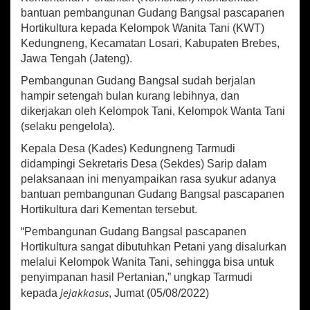
a
sA
o
l
e
bantuan pembangunan Gudang Bangsal pascapanen
l
Hortikultura kepada Kelompok Wanita Tani (KWT)
P
p
o
a
Kedungneng, Kecamatan Losari, Kabupaten Brebes,
p
k
s
Jawa Tengah (Jateng).
c
Pembangunan Gudang Bangsal sudah berjalan
a
p
hampir setengah bulan kurang lebihnya, dan
a
dikerjakan oleh Kelompok Tani, Kelompok Wanta Tani
n
(selaku pengelola).
e
n
Kepala Desa (Kades) Kedungneng Tarmudi
H
didampingi Sekretaris Desa (Sekdes) Sarip dalam
o
pelaksanaan ini menyampaikan rasa syukur adanya
r
bantuan pembangunan Gudang Bangsal pascapanen
t
Hortikultura dari Kementan tersebut.
i
k
“Pembangunan Gudang Bangsal pascapanen
u
Hortikultura sangat dibutuhkan Petani yang disalurkan
l
melalui Kelompok Wanita Tani, sehingga bisa untuk
t
penyimpanan hasil Pertanian,” ungkap Tarmudi
u
r
jejakkasus
kepada
, Jumat (05/08/2022)
a