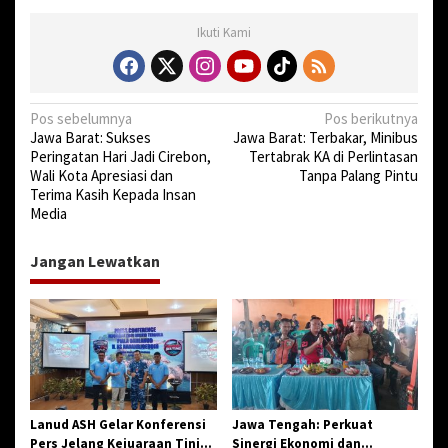
Ikuti Kami
N
Pos sebelumnya
Pos berikutnya
Jawa Barat: Sukses
Jawa Barat: Terbakar, Minibus
a
Peringatan Hari Jadi Cirebon,
Tertabrak KA di Perlintasan
v
Wali Kota Apresiasi dan
Tanpa Palang Pintu
Terima Kasih Kepada Insan
i
Media
g
a
Jangan Lewatkan
s
i
p
o
s
Lanud ASH Gelar Konferensi
Jawa Tengah: Perkuat
Pers Jelang Kejuaraan Tinju
Sinergi Ekonomi dan