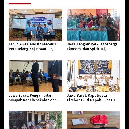
Lanud ASH Gelar Konferensi
Jawa Tengah: Perkuat Sinergi
Pers Jelang Kejuaraan Tinju
Ekonomi dan Spiritual,
Amatir Piala Danlanud Tahun
Paguyuban Jangkar Gelar Halal
2026
Bi Halal di Losari
Jawa Barat: Pengambilan
Jawa Barat: Kapolresta
Sumpah Kepala Sekolah dan
Cirebon Ikuti Napak Tilas Hari
PNS di Kota Tasikmalaya,
Jadi ke-544, Teguhkan Sinergi
Penegasan Integritas Aparatur
dan Pelestarian Sejarah
Pendidikan dan Birokrasi