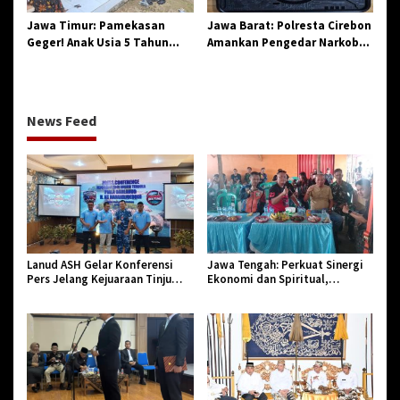
Jawa Timur: Pamekasan
Jawa Barat: Polresta Cirebon
Geger! Anak Usia 5 Tahun
Amankan Pengedar Narkoba
Meninggal Dunia Diserang
Jenis Sabu
Monyet
News Feed
Lanud ASH Gelar Konferensi
Jawa Tengah: Perkuat Sinergi
Pers Jelang Kejuaraan Tinju
Ekonomi dan Spiritual,
Amatir Piala Danlanud Tahun
Paguyuban Jangkar Gelar Halal
2026
Bi Halal di Losari