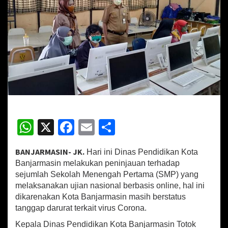
1
9
,
U
j
i
a
n
N
a
s
i
W
X
Fa
E
S
o
n
h
ce
m
h
a
BANJARMASIN- JK.
Hari ini Dinas Pendidikan Kota
l
at
b
ai
ar
S
Banjarmasin melakukan peninjauan terhadap
sA
o
l
e
M
sejumlah Sekolah Menengah Pertama (SMP) yang
P
melaksanakan ujian nasional berbasis online, hal ini
p
o
d
dikarenakan Kota Banjarmasin masih berstatus
i
p
k
tanggap darurat terkait virus Corona.
B
a
Kepala Dinas Pendidikan Kota Banjarmasin Totok