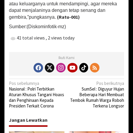
atau keluarganya untuk mendampingi, agar mereka
dapat menjalaninya dengan tetap senang dan
(Ratu-001)
gembira,”pungkasnya.
Sumber:(Diskominfotik-mz)
41 total views
, 2 views today
Ikuti Kami
N
Pos sebelumnya
Pos berikutnya
Nasional : Polri Terbitkan
SumSel : Diguyur Hujan
a
Aturan Khusus Tangani Hoaxs
Beberapa Hari Membuat
v
dan Penghinaan Kepada
Tembok Rumah Warga Roboh
Presiden Terkait Corona
Terkena Longsor
i
g
Jangan Lewatkan
a