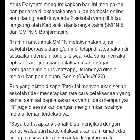
n
Agus Daryanto mengungkapkan hari ini merupakan
j
hari pertama dilaksanakannya ujian berbasis online
a
atau daring, sedikitnya ada 2 sekolah yang ditinjau
r
m
langsung oleh Kadisdik, diantaranya yakni SMPN 5
a
dan SMPN 9 Banjarmasin.
s
“Hari ini anak-anak SMPN melaksanakan ujian
i
n
sekolah berbasis daring/online, tetapi dilaksanakan di
D
sesuaikan dengan kondisi siswa. Ada yang memakai
i
aplikasi, ada juga yang dilaksanakan dengan
g
penugasan melalui Whatsapp,” terangnya disela
e
melakukan peninjauan, Senin (06/04/2020).
l
a
Pria yang akrab disapa Totok ini menyebutkan setiap
r
sekolah tidak menerapkan tata cara pelaksanaan yang
O
sama, semisal bagi anak-anak yang tidak mempunyai
n
HP juga disesuaikan dengan mengirimkan soalnya
l
i
melalui teman terdekatnya.
n
“Saya berharap anak-anak bisa mengikuti dengan
e
serius walaupun harus dilaksanakan dari rumah, dan
/
D
orang tua siswa bisa memantau kegiatan anak,”