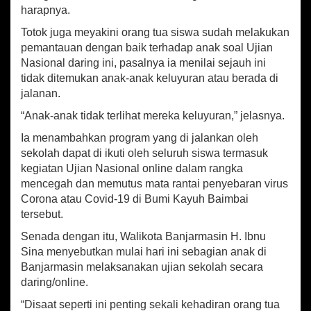
a
harapnya.
r
Totok juga meyakini orang tua siswa sudah melakukan
i
n
pemantauan dengan baik terhadap anak soal Ujian
g
Nasional daring ini, pasalnya ia menilai sejauh ini
tidak ditemukan anak-anak keluyuran atau berada di
jalanan.
“Anak-anak tidak terlihat mereka keluyuran,” jelasnya.
Ia menambahkan program yang di jalankan oleh
sekolah dapat di ikuti oleh seluruh siswa termasuk
kegiatan Ujian Nasional online dalam rangka
mencegah dan memutus mata rantai penyebaran virus
Corona atau Covid-19 di Bumi Kayuh Baimbai
tersebut.
Senada dengan itu, Walikota Banjarmasin H. Ibnu
Sina menyebutkan mulai hari ini sebagian anak di
Banjarmasin melaksanakan ujian sekolah secara
daring/online.
“Disaat seperti ini penting sekali kehadiran orang tua