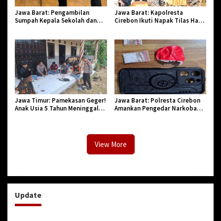
Jawa Barat: Pengambilan
Jawa Barat: Kapolresta
Sumpah Kepala Sekolah dan
Cirebon Ikuti Napak Tilas Hari
PNS di Kota Tasikmalaya,
Jadi ke-544, Teguhkan Sinergi
Penegasan Integritas Aparatur
dan Pelestarian Sejarah
Pendidikan dan Birokrasi
Jawa Timur: Pamekasan Geger!
Jawa Barat: Polresta Cirebon
Anak Usia 5 Tahun Meninggal
Amankan Pengedar Narkoba
Dunia Diserang Monyet
Jenis Sabu
View More
Update