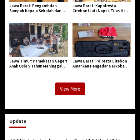
Jawa Barat: Pengambilan
Jawa Barat: Kapolresta
Sumpah Kepala Sekolah dan
Cirebon Ikuti Napak Tilas Hari
PNS di Kota Tasikmalaya,
Jadi ke-544, Teguhkan Sinergi
Penegasan Integritas Aparatur
dan Pelestarian Sejarah
Pendidikan dan Birokrasi
Jawa Timur: Pamekasan Geger!
Jawa Barat: Polresta Cirebon
Anak Usia 5 Tahun Meninggal
Amankan Pengedar Narkoba
Dunia Diserang Monyet
Jenis Sabu
View More
Update