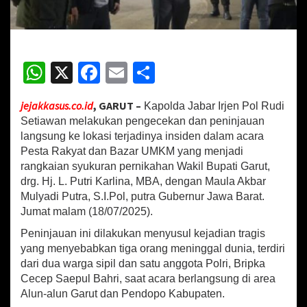
a
b
a
r
T
W
X
Fa
E
S
i
h
ce
m
h
n
j
jejakkasus.co.id
, GARUT –
Kapolda Jabar Irjen Pol Rudi
at
b
ai
ar
a
Setiawan melakukan pengecekan dan peninjauan
u
sA
o
l
e
langsung ke lokasi terjadinya insiden dalam acara
L
Pesta Rakyat dan Bazar UMKM yang menjadi
p
o
o
k
rangkaian syukuran pernikahan Wakil Bupati Garut,
p
k
a
drg. Hj. L. Putri Karlina, MBA, dengan Maula Akbar
s
Mulyadi Putra, S.I.Pol, putra Gubernur Jawa Barat.
i
Jumat malam (18/07/2025).
T
r
Peninjauan ini dilakukan menyusul kejadian tragis
a
yang menyebabkan tiga orang meninggal dunia, terdiri
g
dari dua warga sipil dan satu anggota Polri, Bripka
e
Cecep Saepul Bahri, saat acara berlangsung di area
d
Alun-alun Garut dan Pendopo Kabupaten.
i