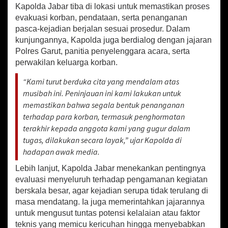
P
Kapolda Jabar tiba di lokasi untuk memastikan proses
e
evakuasi korban, pendataan, serta penanganan
s
pasca-kejadian berjalan sesuai prosedur. Dalam
t
kunjungannya, Kapolda juga berdialog dengan jajaran
a
R
Polres Garut, panitia penyelenggara acara, serta
a
perwakilan keluarga korban.
k
y
“Kami turut berduka cita yang mendalam atas
a
musibah ini. Peninjauan ini kami lakukan untuk
t
memastikan bahwa segala bentuk penanganan
G
terhadap para korban, termasuk penghormatan
a
r
terakhir kepada anggota kami yang gugur dalam
u
tugas, dilakukan secara layak,” ujar Kapolda di
t
hadapan awak media.
Lebih lanjut, Kapolda Jabar menekankan pentingnya
evaluasi menyeluruh terhadap pengamanan kegiatan
berskala besar, agar kejadian serupa tidak terulang di
masa mendatang. Ia juga memerintahkan jajarannya
untuk mengusut tuntas potensi kelalaian atau faktor
teknis yang memicu kericuhan hingga menyebabkan