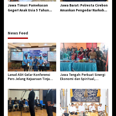
Jawa Timur: Pamekasan
Jawa Barat: Polresta Cirebon
Geger! Anak Usia 5 Tahun
Amankan Pengedar Narkoba
Meninggal Dunia Diserang
Jenis Sabu
Monyet
News Feed
Lanud ASH Gelar Konferensi
Jawa Tengah: Perkuat Sinergi
Pers Jelang Kejuaraan Tinju
Ekonomi dan Spiritual,
Amatir Piala Danlanud Tahun
Paguyuban Jangkar Gelar Halal
2026
Bi Halal di Losari