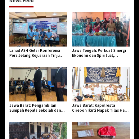
News Feed
Lanud ASH Gelar Konferensi
Jawa Tengah: Perkuat Sinergi
Pers Jelang Kejuaraan Tinju
Ekonomi dan Spiritual,
Amatir Piala Danlanud Tahun
Paguyuban Jangkar Gelar Halal
2026
Bi Halal di Losari
Jawa Barat: Pengambilan
Jawa Barat: Kapolresta
Sumpah Kepala Sekolah dan
Cirebon Ikuti Napak Tilas Hari
PNS di Kota Tasikmalaya,
Jadi ke-544, Teguhkan Sinergi
Penegasan Integritas Aparatur
dan Pelestarian Sejarah
Pendidikan dan Birokrasi