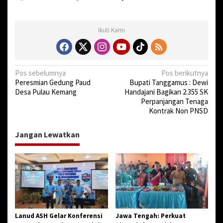
Ikuti Kami
N
Pos sebelumnya
Pos berikutnya
Peresmian Gedung Paud
Bupati Tanggamus : Dewi
a
Desa Pulau Kemang
Handajani Bagikan 2.355 SK
v
Perpanjangan Tenaga
Kontrak Non PNSD
i
g
Jangan Lewatkan
a
s
i
p
o
s
Lanud ASH Gelar Konferensi
Jawa Tengah: Perkuat