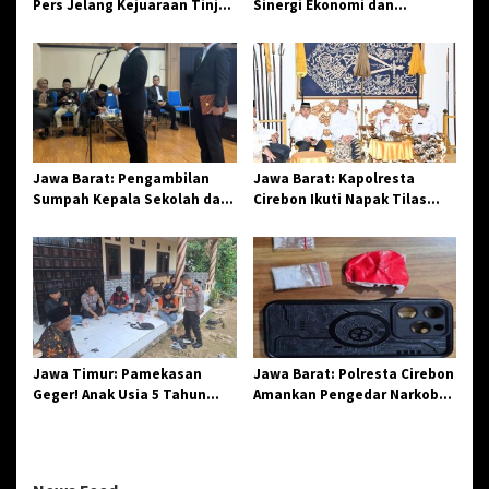
Pers Jelang Kejuaraan Tinju
Sinergi Ekonomi dan
Amatir Piala Danlanud Tahun
Spiritual, Paguyuban
2026
Jangkar Gelar Halal Bi Halal
di Losari
Jawa Barat: Pengambilan
Jawa Barat: Kapolresta
Sumpah Kepala Sekolah dan
Cirebon Ikuti Napak Tilas
PNS di Kota Tasikmalaya,
Hari Jadi ke-544, Teguhkan
Penegasan Integritas
Sinergi dan Pelestarian
Aparatur Pendidikan dan
Sejarah
Birokrasi
Jawa Timur: Pamekasan
Jawa Barat: Polresta Cirebon
Geger! Anak Usia 5 Tahun
Amankan Pengedar Narkoba
Meninggal Dunia Diserang
Jenis Sabu
Monyet