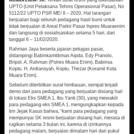
i
at
b
ai
ar
UPTO (Unit Pelaksana Tehnis Operasional Pasar), No
m
sA
o
l
e
T
5112/22 UPTO PSR ME/ II – 2020. Hal larangan
e
berjualan bagi seluruh pedagang hasil bumi untuk
p
o
r
tidak berjualan di Areal Parkir Pasar Inpres Muaraenim
k
p
k
dan langsung di sosialisasikan selama 5 hari, dari
a
tanggal 6 – 11/02/2020.
i
t
Rahman Jaya beserta jajaran petugas pasar,
P
didampingi Babinkamtibmas Aipda. Edy Pranolo,
e
Bripol. A. Rahman (Polres Muara Enim), Babinsa
d
Koptu. H. Ardiansyah, Koptu. Thezar (Koramil Kota
a
g
Muara Enim).
a
Sebelum diterbitkan surat himbauan, sempat terjadi
n
demo dari para pedagang yang berjualan disiang hari
g
H
di lokasi Eks SMEA 1. Ibu Yanti (30), yang mewakili
a
para pedagang eks SMEA 1, mengungkapkan kepada
s
tim Jejak Kasus bahwa, “kami para pedagang yang
i
mempunyai SK resmi berjualan disiang hari, merasa di
l
rugikan selama 3 bulan ini, karena di izinkannya
B
pedagang malam, berjualan dimalam hari dari pukul
u