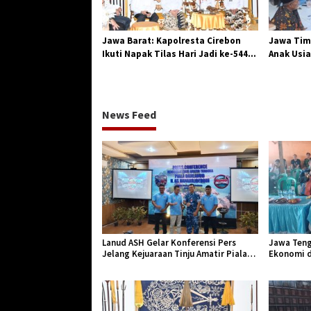
Jawa Barat: Kapolresta Cirebon
Jawa Tim
Ikuti Napak Tilas Hari Jadi ke-544,
Anak Usia
Teguhkan Sinergi dan Pelestarian
Diserang
Sejarah
News Feed
Lanud ASH Gelar Konferensi Pers
Jawa Teng
Jelang Kejuaraan Tinju Amatir Piala
Ekonomi d
Danlanud Tahun 2026
Jangkar Ge