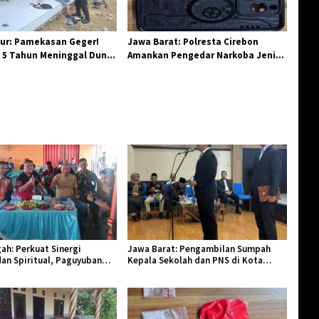
ur: Pamekasan Geger!
Jawa Barat: Polresta Cirebon
 5 Tahun Meninggal Dunia
Amankan Pengedar Narkoba Jenis
 Monyet
Sabu
ah: Perkuat Sinergi
Jawa Barat: Pengambilan Sumpah
an Spiritual, Paguyuban
Kepala Sekolah dan PNS di Kota
lar Halal Bi Halal di Losari
Tasikmalaya, Penegasan Integritas
Aparatur Pendidikan dan Birokrasi