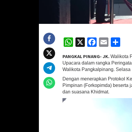
n
,
W
a
l
i
W
X
Fa
E
S
k
o
h
ce
m
h
t
PANGKAL PINANG- JK.
a
Walikota P
at
b
ai
ar
M
Upacara dalam rangka Peringata
sA
o
l
e
o
Walikota Pangkalpinang. Selasa 
l
p
o
e
Dengan menerapkan Protokol Kes
n
Pimpinan (Forkopimda) beserta j
p
k
:
dan suasana Khidmat.
H
a
r
i
P
a
h