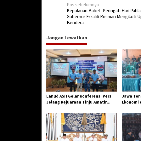
N
Pos sebelumnya
Kepulauan Babel : Peringati Hari Pahl
a
Gubernur Erzaldi Rosman Mengikuti U
v
Bendera
i
Jangan Lewatkan
g
a
s
i
p
o
s
Lanud ASH Gelar Konferensi Pers
Jawa Teng
Jelang Kejuaraan Tinju Amatir
Ekonomi d
Piala Danlanud Tahun 2026
Jangkar G
Losari