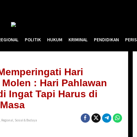
REGIONAL
POLITIK
HUKUM
KRIMINAL
PENDIDIKAN
PERI
Memperingati Hari
 Molen : Hari Pahlawan
i Ingat Tapi Harus di
 Masa
,
Regional
,
Sosial & Budaya