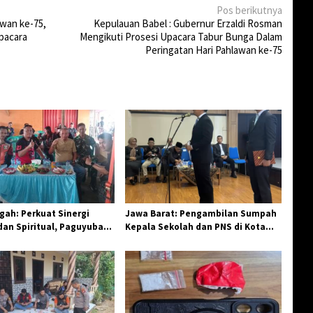
Pos berikutnya
awan ke-75,
Kepulauan Babel : Gubernur Erzaldi Rosman
pacara
Mengikuti Prosesi Upacara Tabur Bunga Dalam
Peringatan Hari Pahlawan ke-75
ah: Perkuat Sinergi
Jawa Barat: Pengambilan Sumpah
an Spiritual, Paguyuban
Kepala Sekolah dan PNS di Kota
elar Halal Bi Halal di
Tasikmalaya, Penegasan
Integritas Aparatur Pendidikan dan
Birokrasi