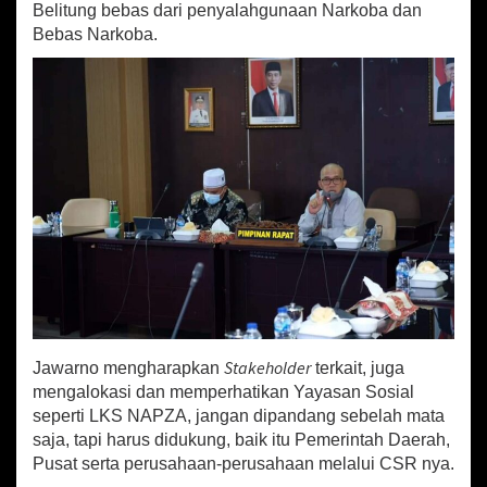
Belitung bebas dari penyalahgunaan Narkoba dan
Bebas Narkoba.
Stakeholder
Jawarno mengharapkan
terkait, juga
mengalokasi dan memperhatikan Yayasan Sosial
seperti LKS NAPZA, jangan dipandang sebelah mata
saja, tapi harus didukung, baik itu Pemerintah Daerah,
Pusat serta perusahaan-perusahaan melalui CSR nya.