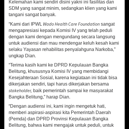
Kelemahan kami sendiri disini yakni ini fasilitas dan
K
SDM yang sangat minim, sedangkan klien yang kami
S
N
tangani sangat banyak.
A
Wado Health Care Foundation
“Kami dari IPWL
sangat
P
mengapresiasi kepada Komisi IV yang telah peduli
Z
A
dengan kami dengan mengundang secara langsung
untuk audiensi dan mau mendengar keluh kesah kami
selaku Yayasan rehabilitas penyalahguna Narkoba,”
ungkap Dian.
“Terima kasih kami ke DPRD Kepulauan Bangka
Belitung, khususnya Komisi IV yang membidangi
Kesejahteraan Sosial, karena kegiataan ini tidak bisa
dikerjakan sendiri, tapi harus dikerjakan bersama
stakeholder,
baik pemerintah sampai ke masyarakat
Bangka Belitung,” harap Dian.
“Dengan audiensi ini, kami ingin mengetuk hati,
memberi aspirasi-aspirasi kita Pemerintah Daerah
(Pemda) dan DPRD Provinsi Kepulauan Bangka
Belitung, bahwa kami mengajak untuk peduli, untuk