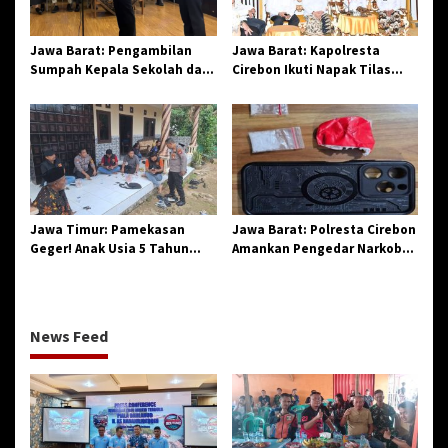
Jawa Barat: Pengambilan
Jawa Barat: Kapolresta
Sumpah Kepala Sekolah dan
Cirebon Ikuti Napak Tilas
PNS di Kota Tasikmalaya,
Hari Jadi ke-544, Teguhkan
Penegasan Integritas
Sinergi dan Pelestarian
Aparatur Pendidikan dan
Sejarah
Birokrasi
Jawa Timur: Pamekasan
Jawa Barat: Polresta Cirebon
Geger! Anak Usia 5 Tahun
Amankan Pengedar Narkoba
Meninggal Dunia Diserang
Jenis Sabu
Monyet
News Feed