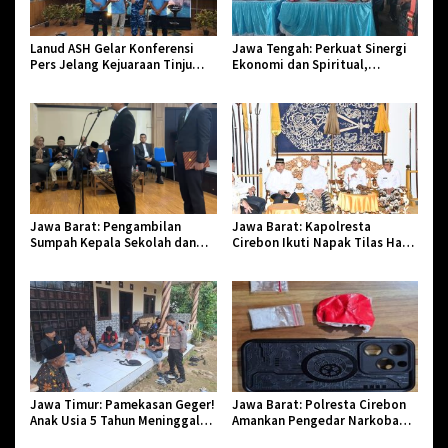
Lanud ASH Gelar Konferensi
Jawa Tengah: Perkuat Sinergi
Pers Jelang Kejuaraan Tinju
Ekonomi dan Spiritual,
Amatir Piala Danlanud Tahun
Paguyuban Jangkar Gelar Halal
2026
Bi Halal di Losari
Jawa Barat: Pengambilan
Jawa Barat: Kapolresta
Sumpah Kepala Sekolah dan
Cirebon Ikuti Napak Tilas Hari
PNS di Kota Tasikmalaya,
Jadi ke-544, Teguhkan Sinergi
Penegasan Integritas Aparatur
dan Pelestarian Sejarah
Pendidikan dan Birokrasi
Jawa Timur: Pamekasan Geger!
Jawa Barat: Polresta Cirebon
Anak Usia 5 Tahun Meninggal
Amankan Pengedar Narkoba
Dunia Diserang Monyet
Jenis Sabu