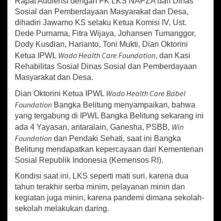
Rapat Audiensi dengan FK LKS NAPZA dan Dinas
I
V
Sosial dan Pemberdayaan Masyarakat dan Desa,
U
dihadiri Jawarno KS selaku Ketua Komisi IV, Ust.
n
Dede Purnama, Fitra Wijaya, Johansen Tumanggor,
d
Dody Kusdian, Harianto, Toni Mukti, Dian Oktorini
a
Wado Health Care Foundation
Ketua IPWL
, dan Kasi
n
Rehabilitas Sosial Dinas Sosial dan Pemberdayaan
g
F
Masyarakat dan Desa.
o
Wado Health Care Babel
Dian Oktorini Ketua IPWL
r
Foundation
u
Bangka Belitung menyampaikan, bahwa
m
yang tergabung di IPWL Bangka Belitung sekarang ini
K
Win
ada 4 Yayasan, antaralain, Ganesha, PSBB,
o
Foundation
dan Pendaki Sehati, saat ini Bangka
m
Belitung mendapatkan kepercayaan dari Kementerian
u
Sosial Republik Indonesia (Kemensos RI).
n
i
Kondisi saat ini, LKS seperti mati suri, karena dua
k
tahun terakhir serba minim, pelayanan minin dan
a
kegiatan juga minin, karena pandemi dimana sekolah-
s
i
sekolah melakukan daring.
L