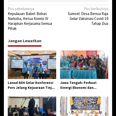
N
Pos sebelumnya
Pos berikutnya
Kepulauan Babel: Bebas
Sumsel: Desa Benua Raja
a
Narkoba, Ketua Komisi IV
Gelar Vaksinasi Covid-19
v
Harapkan Kerjasama Semua
Tahap Dua
Pihak
i
g
Jangan Lewatkan
a
s
i
p
o
s
Lanud ASH Gelar Konferensi
Jawa Tengah: Perkuat
Pers Jelang Kejuaraan Tinju
Sinergi Ekonomi dan
Amatir Piala Danlanud Tahun
Spiritual, Paguyuban
2026
Jangkar Gelar Halal Bi Halal
di Losari