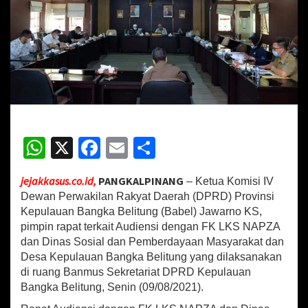
u
l
i
B
a
h
a
y
a
N
W
X
Fa
E
S
a
r
h
ce
m
h
k
o
jejakkasus.co.id,
PANGKALPINANG
– Ketua Komisi IV
at
b
ai
ar
b
Dewan Perwakilan Rakyat Daerah (DPRD) Provinsi
a
sA
o
l
e
Kepulauan Bangka Belitung (Babel) Jawarno KS,
,
pimpin rapat terkait Audiensi dengan FK LKS NAPZA
p
o
K
dan Dinas Sosial dan Pemberdayaan Masyarakat dan
o
p
k
Desa Kepulauan Bangka Belitung yang dilaksanakan
m
i
di ruang Banmus Sekretariat DPRD Kepulauan
s
Bangka Belitung, Senin (09/08/2021).
i