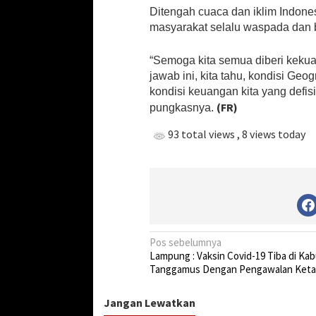
Ditengah cuaca dan iklim Indon
masyarakat selalu waspada dan 
“Semoga kita semua diberi kekua
jawab ini, kita tahu, kondisi Ge
kondisi keuangan kita yang defisit
(FR)
pungkasnya.
93 total views
, 8 views today
N
Pos sebelumnya
Lampung : Vaksin Covid-19 Tiba di Ka
a
Tanggamus Dengan Pengawalan Keta
v
i
Jangan Lewatkan