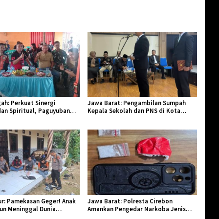
ah: Perkuat Sinergi
Jawa Barat: Pengambilan Sumpah
an Spiritual, Paguyuban
Kepala Sekolah dan PNS di Kota
lar Halal Bi Halal di Losari
Tasikmalaya, Penegasan Integritas
Aparatur Pendidikan dan Birokrasi
r: Pamekasan Geger! Anak
Jawa Barat: Polresta Cirebon
hun Meninggal Dunia
Amankan Pengedar Narkoba Jenis
Monyet
Sabu