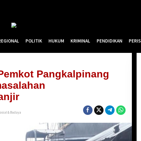
REGIONAL
POLITIK
HUKUM
KRIMINAL
PENDIDIKAN
PERI
 Pemkot Pangkalpinang
masalahan
njir
osial & Budaya