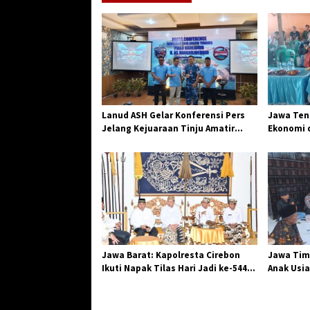
g
a
s
i
p
o
Lanud ASH Gelar Konferensi Pers
Jawa Teng
s
Jelang Kejuaraan Tinju Amatir
Ekonomi d
Piala Danlanud Tahun 2026
Jangkar G
Losari
Jawa Barat: Kapolresta Cirebon
Jawa Tim
Ikuti Napak Tilas Hari Jadi ke-544,
Anak Usia
Teguhkan Sinergi dan Pelestarian
Diserang
Sejarah