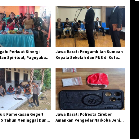
ah: Perkuat Sinergi
Jawa Barat: Pengambilan Sumpah
an Spiritual, Paguyuban
Kepala Sekolah dan PNS di Kota
elar Halal Bi Halal di
Tasikmalaya, Penegasan
Integritas Aparatur Pendidikan dan
Birokrasi
ur: Pamekasan Geger!
Jawa Barat: Polresta Cirebon
 5 Tahun Meninggal Dunia
Amankan Pengedar Narkoba Jenis
 Monyet
Sabu