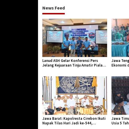
News Feed
Lanud ASH Gelar Konferensi Pers
Jawa Teng
Jelang Kejuaraan Tinju Amatir Piala
Ekonomi d
Danlanud Tahun 2026
Jangkar Ge
Jawa Barat: Kapolresta Cirebon Ikuti
Jawa Timu
Napak Tilas Hari Jadi ke-544,
Usia 5 Ta
Teguhkan Sinergi dan Pelestarian
Diserang 