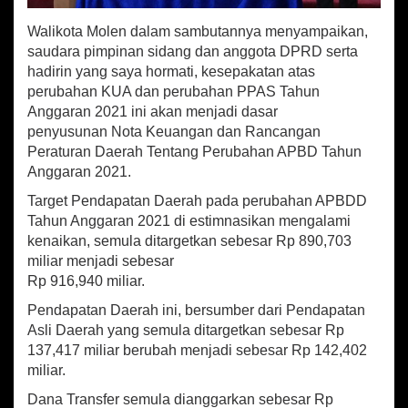
a
P
Walikota Molen dalam sambutannya menyampaikan,
e
saudara pimpinan sidang dan anggota DPRD serta
r
hadirin yang saya hormati, kesepakatan atas
s
perubahan KUA dan perubahan PPAS Tahun
i
Anggaran 2021 ini akan menjadi dasar
d
a
penyusunan Nota Keuangan dan Rancangan
n
Peraturan Daerah Tentang Perubahan APBD Tahun
g
Anggaran 2021.
a
n
Target Pendapatan Daerah pada perubahan APBDD
I
Tahun Anggaran 2021 di estimnasikan mengalami
2
kenaikan, semula ditargetkan sebesar Rp 890,703
0
miliar menjadi sebesar
2
Rp 916,940 miliar.
1
Pendapatan Daerah ini, bersumber dari Pendapatan
Asli Daerah yang semula ditargetkan sebesar Rp
137,417 miliar berubah menjadi sebesar Rp 142,402
miliar.
Dana Transfer semula dianggarkan sebesar Rp