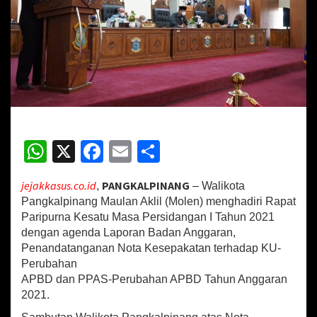
i
k
o
t
a
P
a
n
g
k
W
X
Fa
E
S
a
l
h
ce
m
h
p
i
jejakkasus.co.id
PANGKALPINANG
,
– Walikota
at
b
ai
ar
n
Pangkalpinang Maulan Aklil (Molen) menghadiri Rapat
a
sA
o
l
e
Paripurna Kesatu Masa Persidangan I Tahun 2021
n
dengan agenda Laporan Badan Anggaran,
p
o
g
Penandatanganan Nota Kesepakatan terhadap KU-
H
p
k
Perubahan
a
d
APBD dan PPAS-Perubahan APBD Tahun Anggaran
i
2021.
r