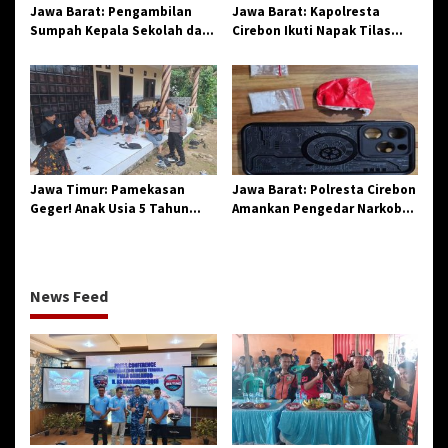
Jawa Barat: Pengambilan
Jawa Barat: Kapolresta
Sumpah Kepala Sekolah dan
Cirebon Ikuti Napak Tilas
PNS di Kota Tasikmalaya,
Hari Jadi ke-544, Teguhkan
Penegasan Integritas
Sinergi dan Pelestarian
Aparatur Pendidikan dan
Sejarah
Birokrasi
Jawa Timur: Pamekasan
Jawa Barat: Polresta Cirebon
Geger! Anak Usia 5 Tahun
Amankan Pengedar Narkoba
Meninggal Dunia Diserang
Jenis Sabu
Monyet
News Feed