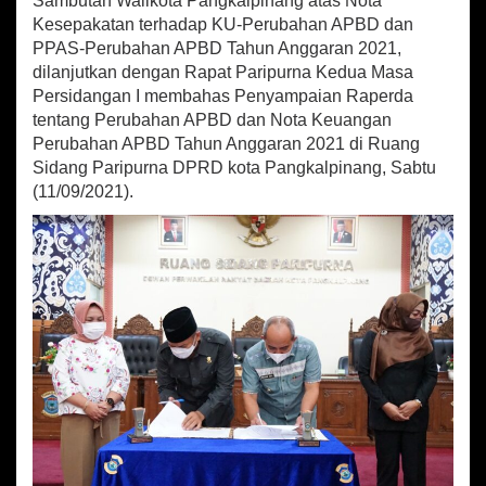
Sambutan Walikota Pangkalpinang atas Nota
i
R
Kesepakatan terhadap KU-Perubahan APBD dan
a
PPAS-Perubahan APBD Tahun Anggaran 2021,
p
dilanjutkan dengan Rapat Paripurna Kedua Masa
a
Persidangan I membahas Penyampaian Raperda
t
tentang Perubahan APBD dan Nota Keuangan
P
Perubahan APBD Tahun Anggaran 2021 di Ruang
a
r
Sidang Paripurna DPRD kota Pangkalpinang, Sabtu
i
(11/09/2021).
p
u
r
n
a
K
e
s
a
t
u
M
a
s