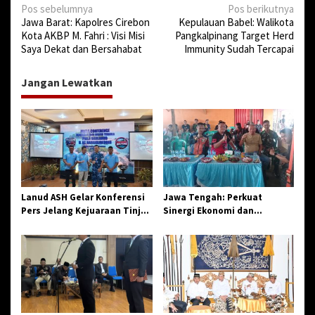
N
Pos sebelumnya
Pos berikutnya
Jawa Barat: Kapolres Cirebon
Kepulauan Babel: Walikota
a
Kota AKBP M. Fahri : Visi Misi
Pangkalpinang Target Herd
v
Saya Dekat dan Bersahabat
Immunity Sudah Tercapai
i
Jangan Lewatkan
g
a
s
i
p
o
Lanud ASH Gelar Konferensi
Jawa Tengah: Perkuat
s
Pers Jelang Kejuaraan Tinju
Sinergi Ekonomi dan
Amatir Piala Danlanud Tahun
Spiritual, Paguyuban
2026
Jangkar Gelar Halal Bi Halal
di Losari