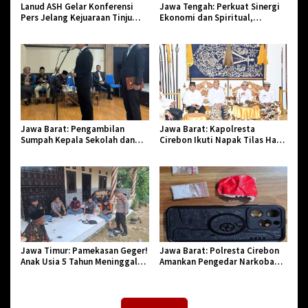
Lanud ASH Gelar Konferensi
Jawa Tengah: Perkuat Sinergi
Pers Jelang Kejuaraan Tinju
Ekonomi dan Spiritual,
Amatir Piala Danlanud Tahun
Paguyuban Jangkar Gelar Halal
2026
Bi Halal di Losari
Jawa Barat: Pengambilan
Jawa Barat: Kapolresta
Sumpah Kepala Sekolah dan
Cirebon Ikuti Napak Tilas Hari
PNS di Kota Tasikmalaya,
Jadi ke-544, Teguhkan Sinergi
Penegasan Integritas Aparatur
dan Pelestarian Sejarah
Pendidikan dan Birokrasi
Jawa Timur: Pamekasan Geger!
Jawa Barat: Polresta Cirebon
Anak Usia 5 Tahun Meninggal
Amankan Pengedar Narkoba
Dunia Diserang Monyet
Jenis Sabu