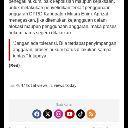
penegak hukum, baik kepolisian maupun kejaksaan,
a
untuk melakukan penyelidikan terkait penggunaan
n
anggaran DPRD Kabupaten Muara Enim. Aprizal
g
d
menegaskan, jika ditemukan kejanggalan dalam
i
alokasi maupun penggunaan anggaran, maka proses
D
hukum harus segera dilakukan.
e
p
“Jangan ada toleransi. Bila terdapat penyimpangan
a
anggaran, proses hukum harus dilakukan sampai
n
tuntas,” tutupnya.
P
u
(Red)
b
l
i
k
4647 total views
, 1 views today
!
Ikuti Kami