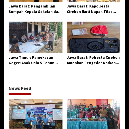
Jawa Barat: Pengambilan
Jawa Barat: Kapolresta
Sumpah Kepala Sekolah dan
Cirebon Ikuti Napak Tilas
PNS di Kota Tasikmalaya,
Hari Jadi ke-544, Teguhkan
Penegasan Integritas
Sinergi dan Pelestarian
Aparatur Pendidikan dan
Sejarah
Birokrasi
Jawa Timur: Pamekasan
Jawa Barat: Polresta Cirebon
Geger! Anak Usia 5 Tahun
Amankan Pengedar Narkoba
Meninggal Dunia Diserang
Jenis Sabu
Monyet
News Feed