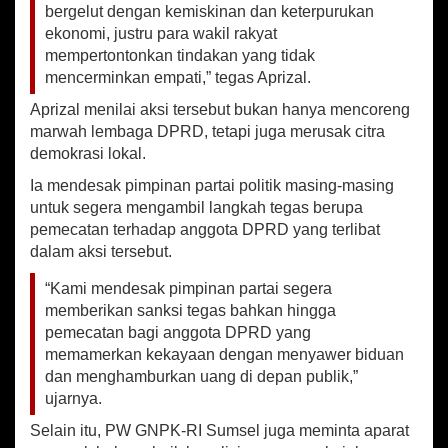
a
bergelut dengan kemiskinan dan keterpurukan
D
ekonomi, justru para wakil rakyat
P
mempertontonkan tindakan yang tidak
R
mencerminkan empati,” tegas Aprizal.
D
M
Aprizal menilai aksi tersebut bukan hanya mencoreng
u
marwah lembaga DPRD, tetapi juga merusak citra
a
demokrasi lokal.
r
a
Ia mendesak pimpinan partai politik masing-masing
E
untuk segera mengambil langkah tegas berupa
n
pemecatan terhadap anggota DPRD yang terlibat
i
m
dalam aksi tersebut.
H
a
“Kami mendesak pimpinan partai segera
m
memberikan sanksi tegas bahkan hingga
b
pemecatan bagi anggota DPRD yang
u
memamerkan kekayaan dengan menyawer biduan
r
dan menghamburkan uang di depan publik,”
k
ujarnya.
a
n
Selain itu, PW GNPK-RI Sumsel juga meminta aparat
U