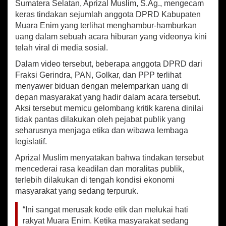
at
b
ai
ar
Sumatera Selatan, Aprizal Muslim, S.Ag., mengecam
-
sA
o
l
e
keras tindakan sejumlah anggota DPRD Kabupaten
R
Muara Enim yang terlihat menghambur-hamburkan
I
p
o
K
uang dalam sebuah acara hiburan yang videonya kini
p
k
e
telah viral di media sosial.
c
Dalam video tersebut, beberapa anggota DPRD dari
a
m
Fraksi Gerindra, PAN, Golkar, dan PPP terlihat
K
menyawer biduan dengan melemparkan uang di
e
depan masyarakat yang hadir dalam acara tersebut.
r
Aksi tersebut memicu gelombang kritik karena dinilai
a
tidak pantas dilakukan oleh pejabat publik yang
s
seharusnya menjaga etika dan wibawa lembaga
A
k
legislatif.
s
Aprizal Muslim menyatakan bahwa tindakan tersebut
i
mencederai rasa keadilan dan moralitas publik,
A
n
terlebih dilakukan di tengah kondisi ekonomi
g
masyarakat yang sedang terpuruk.
g
o
“Ini sangat merusak kode etik dan melukai hati
t
rakyat Muara Enim. Ketika masyarakat sedang