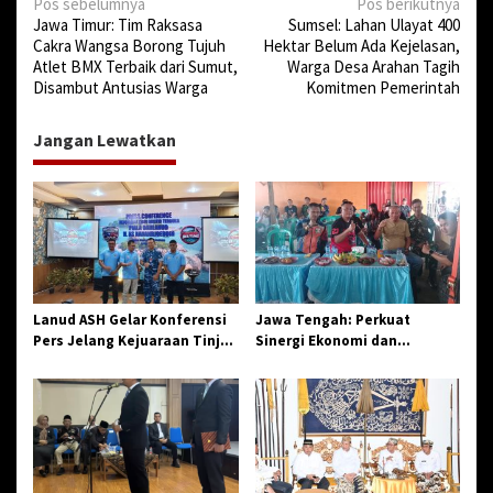
N
Pos sebelumnya
Pos berikutnya
Jawa Timur: Tim Raksasa
Sumsel: Lahan Ulayat 400
a
Cakra Wangsa Borong Tujuh
Hektar Belum Ada Kejelasan,
v
Atlet BMX Terbaik dari Sumut,
Warga Desa Arahan Tagih
Disambut Antusias Warga
Komitmen Pemerintah
i
g
Jangan Lewatkan
a
s
i
p
o
s
Lanud ASH Gelar Konferensi
Jawa Tengah: Perkuat
Pers Jelang Kejuaraan Tinju
Sinergi Ekonomi dan
Amatir Piala Danlanud Tahun
Spiritual, Paguyuban
2026
Jangkar Gelar Halal Bi Halal
di Losari