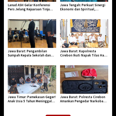
Lanud ASH Gelar Konferensi
Jawa Tengah: Perkuat Sinergi
Pers Jelang Kejuaraan Tinju
Ekonomi dan Spiritual,
Amatir Piala Danlanud Tahun
Paguyuban Jangkar Gelar Halal
2026
Bi Halal di Losari
Jawa Barat: Pengambilan
Jawa Barat: Kapolresta
Sumpah Kepala Sekolah dan
Cirebon Ikuti Napak Tilas Hari
PNS di Kota Tasikmalaya,
Jadi ke-544, Teguhkan Sinergi
Penegasan Integritas Aparatur
dan Pelestarian Sejarah
Pendidikan dan Birokrasi
Jawa Timur: Pamekasan Geger!
Jawa Barat: Polresta Cirebon
Anak Usia 5 Tahun Meninggal
Amankan Pengedar Narkoba
Dunia Diserang Monyet
Jenis Sabu