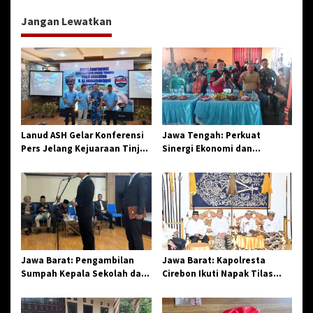
i
Jangan Lewatkan
g
a
s
i
p
o
Lanud ASH Gelar Konferensi
Jawa Tengah: Perkuat
s
Pers Jelang Kejuaraan Tinju
Sinergi Ekonomi dan
Amatir Piala Danlanud Tahun
Spiritual, Paguyuban
2026
Jangkar Gelar Halal Bi Halal
di Losari
Jawa Barat: Pengambilan
Jawa Barat: Kapolresta
Sumpah Kepala Sekolah dan
Cirebon Ikuti Napak Tilas
PNS di Kota Tasikmalaya,
Hari Jadi ke-544, Teguhkan
Penegasan Integritas
Sinergi dan Pelestarian