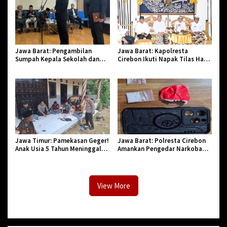
Jawa Barat: Pengambilan
Jawa Barat: Kapolresta
Sumpah Kepala Sekolah dan
Cirebon Ikuti Napak Tilas Hari
PNS di Kota Tasikmalaya,
Jadi ke-544, Teguhkan Sinergi
Penegasan Integritas Aparatur
dan Pelestarian Sejarah
Pendidikan dan Birokrasi
Jawa Timur: Pamekasan Geger!
Jawa Barat: Polresta Cirebon
Anak Usia 5 Tahun Meninggal
Amankan Pengedar Narkoba
Dunia Diserang Monyet
Jenis Sabu
View More