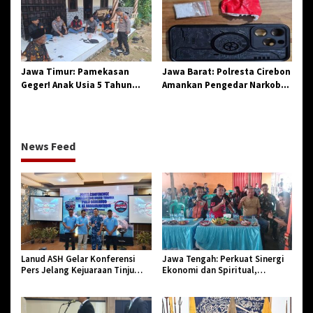
Aparatur Pendidikan dan
Sejarah
Birokrasi
Jawa Timur: Pamekasan
Jawa Barat: Polresta Cirebon
Geger! Anak Usia 5 Tahun
Amankan Pengedar Narkoba
Meninggal Dunia Diserang
Jenis Sabu
Monyet
News Feed
Lanud ASH Gelar Konferensi
Jawa Tengah: Perkuat Sinergi
Pers Jelang Kejuaraan Tinju
Ekonomi dan Spiritual,
Amatir Piala Danlanud Tahun
Paguyuban Jangkar Gelar Halal
2026
Bi Halal di Losari