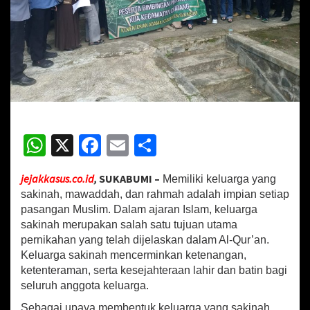
a
t
a
n
C
i
k
i
d
a
W
X
Fa
E
S
n
g
h
ce
m
h
L
jejakkasus.co.id
,
SUKABUMI –
Memiliki keluarga yang
a
at
b
ai
ar
k
sakinah, mawaddah, dan rahmah adalah impian setiap
sA
o
l
e
s
pasangan Muslim. Dalam ajaran Islam, keluarga
a
sakinah merupakan salah satu tujuan utama
p
o
n
pernikahan yang telah dijelaskan dalam Al-Qur’an.
a
p
k
Keluarga sakinah mencerminkan ketenangan,
k
ketenteraman, serta kesejahteraan lahir dan batin bagi
a
seluruh anggota keluarga.
n
S
Sebagai upaya membentuk keluarga yang sakinah