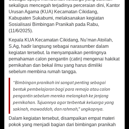
o
sekaligus mencegah terjadinya perceraian dini, Kantor
s
Urusan Agama (KUA) Kecamatan Cikidang,
i
a
Kabupaten Sukabumi, melaksanakan kegiatan
l
Sosialisasi Bimbingan Pranikah pada Rabu,
i
(11/6/2025).
s
a
Kepala KUA Kecamatan Cikidang, Nu’man Atoilah,
s
S.Ag, hadir langsung sebagai narasumber dalam
i
kegiatan tersebut. Ia menyampaikan pentingnya
B
pemahaman calon pengantin (catin) mengenai hakikat
i
pernikahan dan bekal ilmu yang harus dimiliki
m
sebelum membina rumah tangga.
b
i
“Bimbingan pranikah ini sangat penting sebagai
n
g
bentuk pembelajaran bagi para remaja atau calon
a
pengantin sebelum mereka melangkah ke jenjang
n
pernikahan. Tujuannya agar terbentuk keluarga yang
P
sakinah, mawaddah, dan rahmah,” ungkapnya.
r
a
Dalam kegiatan tersebut, disampaikan empat materi
n
pokok yang menjadi bagian dari bimbingan pranikah
i