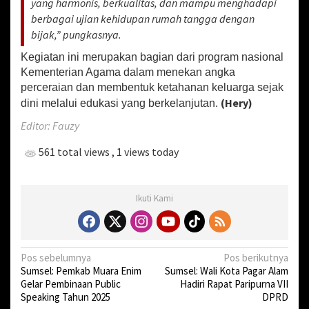
yang harmonis, berkualitas, dan mampu menghadapi
i
berbagai ujian kehidupan rumah tangga dengan
n
bijak,” pungkasnya.
i
Kegiatan ini merupakan bagian dari program nasional
Kementerian Agama dalam menekan angka
perceraian dan membentuk ketahanan keluarga sejak
(Hery)
dini melalui edukasi yang berkelanjutan.
Editor: Fauzy
561 total views
, 1 views today
Ikuti Kami
N
Pos sebelumnya
Pos berikutnya
Sumsel: Pemkab Muara Enim
Sumsel: Wali Kota Pagar Alam
a
Gelar Pembinaan Public
Hadiri Rapat Paripurna VII
v
Speaking Tahun 2025
DPRD