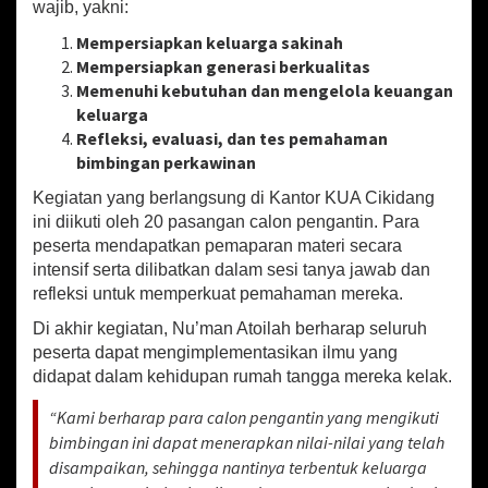
wajib, yakni:
k
a
Mempersiapkan keluarga sakinah
h
Mempersiapkan generasi berkualitas
u
Memenuhi kebutuhan dan mengelola keuangan
n
keluarga
t
u
Refleksi, evaluasi, dan tes pemahaman
k
bimbingan perkawinan
C
Kegiatan yang berlangsung di Kantor KUA Cikidang
e
g
ini diikuti oleh 20 pasangan calon pengantin. Para
a
peserta mendapatkan pemaparan materi secara
h
intensif serta dilibatkan dalam sesi tanya jawab dan
P
refleksi untuk memperkuat pemahaman mereka.
e
r
Di akhir kegiatan, Nu’man Atoilah berharap seluruh
c
peserta dapat mengimplementasikan ilmu yang
e
didapat dalam kehidupan rumah tangga mereka kelak.
r
a
“Kami berharap para calon pengantin yang mengikuti
i
bimbingan ini dapat menerapkan nilai-nilai yang telah
a
disampaikan, sehingga nantinya terbentuk keluarga
n
D