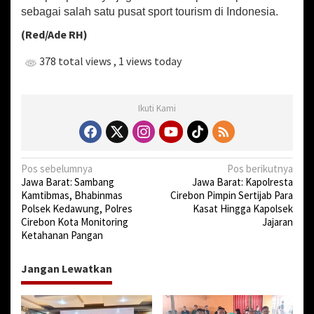
sebagai salah satu pusat sport tourism di Indonesia.
(Red/Ade RH)
378 total views
, 1 views today
Ikuti Kami
N
Pos sebelumnya
Pos berikutnya
Jawa Barat: Sambang
Jawa Barat: Kapolresta
a
Kamtibmas, Bhabinmas
Cirebon Pimpin Sertijab Para
v
Polsek Kedawung, Polres
Kasat Hingga Kapolsek
Cirebon Kota Monitoring
Jajaran
i
Ketahanan Pangan
g
a
Jangan Lewatkan
s
i