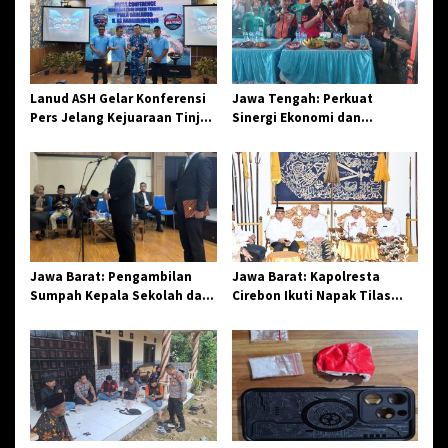
p
o
s
Lanud ASH Gelar Konferensi
Jawa Tengah: Perkuat
Pers Jelang Kejuaraan Tinju
Sinergi Ekonomi dan
Amatir Piala Danlanud Tahun
Spiritual, Paguyuban
2026
Jangkar Gelar Halal Bi Halal
di Losari
Jawa Barat: Pengambilan
Jawa Barat: Kapolresta
Sumpah Kepala Sekolah dan
Cirebon Ikuti Napak Tilas
PNS di Kota Tasikmalaya,
Hari Jadi ke-544, Teguhkan
Penegasan Integritas
Sinergi dan Pelestarian
Aparatur Pendidikan dan
Sejarah
Birokrasi