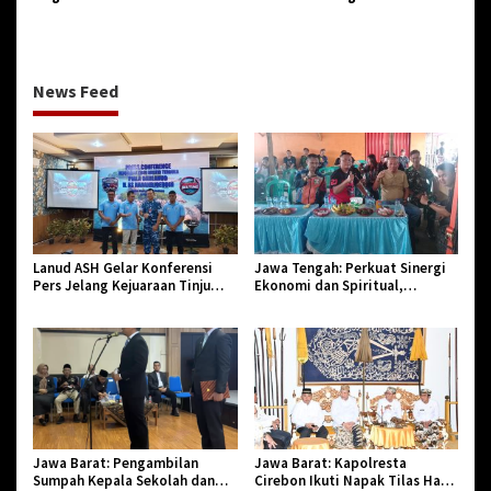
Meninggal Dunia Diserang
Jenis Sabu
Monyet
News Feed
Lanud ASH Gelar Konferensi
Jawa Tengah: Perkuat Sinergi
Pers Jelang Kejuaraan Tinju
Ekonomi dan Spiritual,
Amatir Piala Danlanud Tahun
Paguyuban Jangkar Gelar Halal
2026
Bi Halal di Losari
Jawa Barat: Pengambilan
Jawa Barat: Kapolresta
Sumpah Kepala Sekolah dan
Cirebon Ikuti Napak Tilas Hari