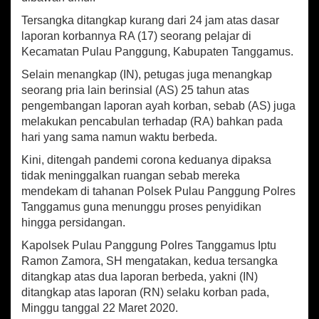
p
o
i
K
Tersangka ditangkap kurang dari 24 jam atas dasar
p
k
o
laporan korbannya RA (17) seorang pelajar di
r
Kecamatan Pulau Panggung, Kabupaten Tanggamus.
b
a
Selain menangkap (IN), petugas juga menangkap
n
seorang pria lain berinsial (AS) 25 tahun atas
P
pengembangan laporan ayah korban, sebab (AS) juga
e
melakukan pencabulan terhadap (RA) bahkan pada
n
hari yang sama namun waktu berbeda.
c
a
Kini, ditengah pandemi corona keduanya dipaksa
b
tidak meninggalkan ruangan sebab mereka
u
mendekam di tahanan Polsek Pulau Panggung Polres
l
a
Tanggamus guna menunggu proses penyidikan
n
hingga persidangan.
Kapolsek Pulau Panggung Polres Tanggamus Iptu
Ramon Zamora, SH mengatakan, kedua tersangka
ditangkap atas dua laporan berbeda, yakni (IN)
ditangkap atas laporan (RN) selaku korban pada,
Minggu tanggal 22 Maret 2020.