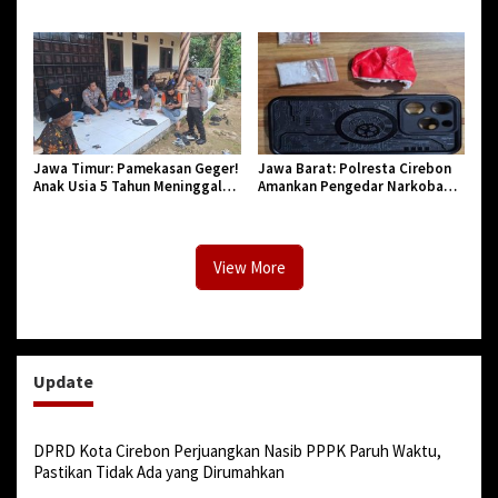
PNS di Kota Tasikmalaya,
Jadi ke-544, Teguhkan Sinergi
Penegasan Integritas Aparatur
dan Pelestarian Sejarah
Pendidikan dan Birokrasi
Jawa Timur: Pamekasan Geger!
Jawa Barat: Polresta Cirebon
Anak Usia 5 Tahun Meninggal
Amankan Pengedar Narkoba
Dunia Diserang Monyet
Jenis Sabu
View More
Update
DPRD Kota Cirebon Perjuangkan Nasib PPPK Paruh Waktu,
Pastikan Tidak Ada yang Dirumahkan