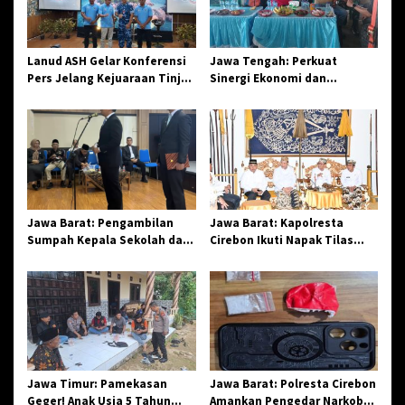
p
o
s
Lanud ASH Gelar Konferensi
Jawa Tengah: Perkuat
Pers Jelang Kejuaraan Tinju
Sinergi Ekonomi dan
Amatir Piala Danlanud Tahun
Spiritual, Paguyuban
2026
Jangkar Gelar Halal Bi Halal
di Losari
Jawa Barat: Pengambilan
Jawa Barat: Kapolresta
Sumpah Kepala Sekolah dan
Cirebon Ikuti Napak Tilas
PNS di Kota Tasikmalaya,
Hari Jadi ke-544, Teguhkan
Penegasan Integritas
Sinergi dan Pelestarian
Aparatur Pendidikan dan
Sejarah
Birokrasi
Jawa Timur: Pamekasan
Jawa Barat: Polresta Cirebon
Geger! Anak Usia 5 Tahun
Amankan Pengedar Narkoba