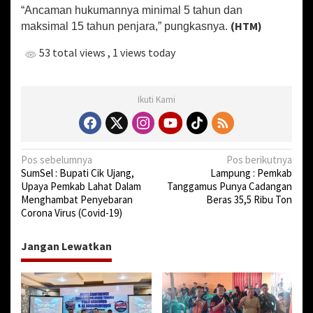
“Ancaman hukumannya minimal 5 tahun dan
(HTM)
maksimal 15 tahun penjara,” pungkasnya.
53 total views
, 1 views today
Ikuti Kami
N
Pos sebelumnya
Pos berikutnya
SumSel : Bupati Cik Ujang,
Lampung : Pemkab
a
Upaya Pemkab Lahat Dalam
Tanggamus Punya Cadangan
v
Menghambat Penyebaran
Beras 35,5 Ribu Ton
Corona Virus (Covid-19)
i
g
Jangan Lewatkan
a
s
i