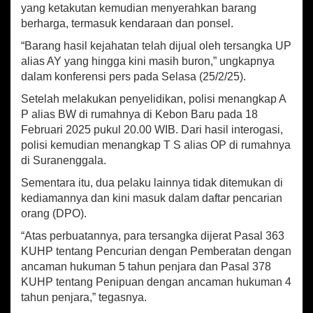
i
yang ketakutan kemudian menyerahkan barang
r
berharga, termasuk kendaraan dan ponsel.
e
“Barang hasil kejahatan telah dijual oleh tersangka UP
b
o
alias AY yang hingga kini masih buron,” ungkapnya
n
dalam konferensi pers pada Selasa (25/2/25).
K
Setelah melakukan penyelidikan, polisi menangkap A
o
t
P alias BW di rumahnya di Kebon Baru pada 18
a
Februari 2025 pukul 20.00 WIB. Dari hasil interogasi,
polisi kemudian menangkap T S alias OP di rumahnya
di Suranenggala.
Sementara itu, dua pelaku lainnya tidak ditemukan di
kediamannya dan kini masuk dalam daftar pencarian
orang (DPO).
“Atas perbuatannya, para tersangka dijerat Pasal 363
KUHP tentang Pencurian dengan Pemberatan dengan
ancaman hukuman 5 tahun penjara dan Pasal 378
KUHP tentang Penipuan dengan ancaman hukuman 4
tahun penjara,” tegasnya.