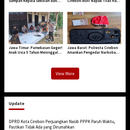
Sumpah Kepala Sekolah dan
Cirebon Ikuti Napak Tilas Hari
PNS di Kota Tasikmalaya,
Jadi ke-544, Teguhkan Sinergi
Penegasan Integritas Aparatur
dan Pelestarian Sejarah
Pendidikan dan Birokrasi
Jawa Timur: Pamekasan Geger!
Jawa Barat: Polresta Cirebon
Anak Usia 5 Tahun Meninggal
Amankan Pengedar Narkoba
Dunia Diserang Monyet
Jenis Sabu
View More
Update
DPRD Kota Cirebon Perjuangkan Nasib PPPK Paruh Waktu,
Pastikan Tidak Ada yang Dirumahkan