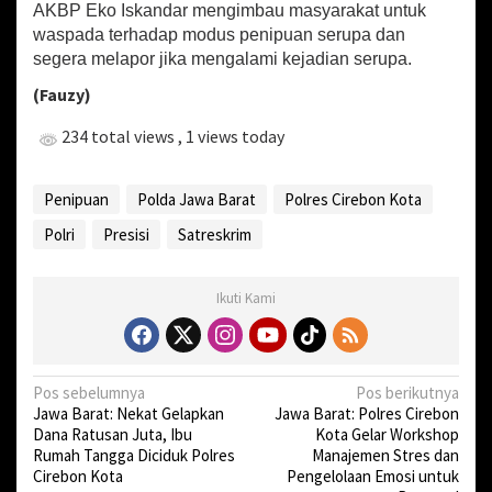
AKBP Eko Iskandar mengimbau masyarakat untuk
waspada terhadap modus penipuan serupa dan
segera melapor jika mengalami kejadian serupa.
(Fauzy)
234 total views
, 1 views today
Penipuan
Polda Jawa Barat
Polres Cirebon Kota
Polri
Presisi
Satreskrim
Ikuti Kami
N
Pos sebelumnya
Pos berikutnya
Jawa Barat: Nekat Gelapkan
Jawa Barat: Polres Cirebon
a
Dana Ratusan Juta, Ibu
Kota Gelar Workshop
v
Rumah Tangga Diciduk Polres
Manajemen Stres dan
Cirebon Kota
Pengelolaan Emosi untuk
i