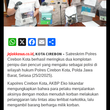
o
l
i
s
i
,
K
o
W
X
Fa
E
S
m
p
h
ce
m
h
l
jejakkasus.co.id
, KOTA CIREBON –
Satreskrim Polres
o
at
b
ai
ar
t
Cirebon Kota berhasil meringkus dua komplotan
sA
o
l
e
a
penipu dan pencuri yang mengaku sebagai polisi di
n
wilayah hukum Polres Cirebon Kota, Polda Jawa
p
o
P
Barat, Selasa (25/2/2025).
e
p
k
n
Kapolres Cirebon Kota, AKBP Eko Iskandar
i
mengungkapkan bahwa para pelaku menjalankan
p
aksinya dengan modus menuduh korban melakukan
u
pelanggaran lalu lintas atau terlibat narkotika, lalu
D
mengambil barang berharga milik korban.
i