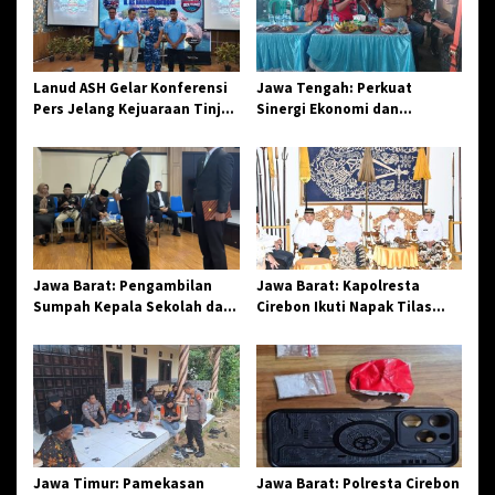
Lanud ASH Gelar Konferensi
Jawa Tengah: Perkuat
Pers Jelang Kejuaraan Tinju
Sinergi Ekonomi dan
Amatir Piala Danlanud Tahun
Spiritual, Paguyuban
2026
Jangkar Gelar Halal Bi Halal
di Losari
Jawa Barat: Pengambilan
Jawa Barat: Kapolresta
Sumpah Kepala Sekolah dan
Cirebon Ikuti Napak Tilas
PNS di Kota Tasikmalaya,
Hari Jadi ke-544, Teguhkan
Penegasan Integritas
Sinergi dan Pelestarian
Aparatur Pendidikan dan
Sejarah
Birokrasi
Jawa Timur: Pamekasan
Jawa Barat: Polresta Cirebon