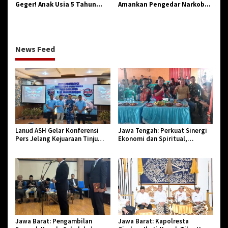
Geger! Anak Usia 5 Tahun
Amankan Pengedar Narkoba
Meninggal Dunia Diserang
Jenis Sabu
Monyet
News Feed
Lanud ASH Gelar Konferensi
Jawa Tengah: Perkuat Sinergi
Pers Jelang Kejuaraan Tinju
Ekonomi dan Spiritual,
Amatir Piala Danlanud Tahun
Paguyuban Jangkar Gelar Halal
2026
Bi Halal di Losari
Jawa Barat: Pengambilan
Jawa Barat: Kapolresta