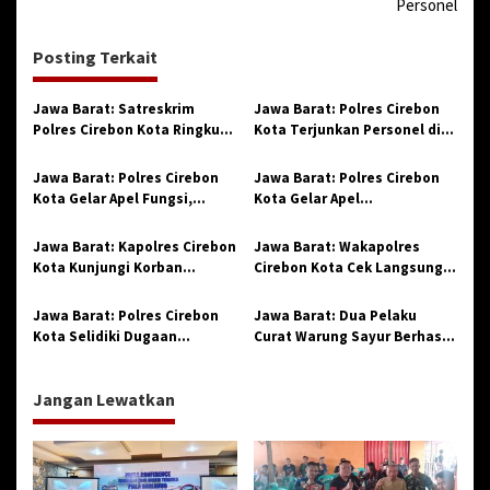
Personel
g
a
Posting Terkait
s
Jawa Barat: Satreskrim
Jawa Barat: Polres Cirebon
i
Polres Cirebon Kota Ringkus
Kota Terjunkan Personel di
p
Pelaku Spesialis Curanmor,
Titik Keramaian dan
Satu di Antaranya Residivis
Kawasan Pendidikan
o
Jawa Barat: Polres Cirebon
Jawa Barat: Polres Cirebon
Kota Gelar Apel Fungsi,
Kota Gelar Apel
s
Tingkatkan Kinerja dan
Harkamtibmas Hari Raya
Disiplin Personel
Waisak 2025
Jawa Barat: Kapolres Cirebon
Jawa Barat: Wakapolres
Kota Kunjungi Korban
Cirebon Kota Cek Langsung
Pelecehan Seksual di Desa
Kondisi Tahanan di Rutan
Karang Reja
Polres
Jawa Barat: Polres Cirebon
Jawa Barat: Dua Pelaku
Kota Selidiki Dugaan
Curat Warung Sayur Berhasil
Pelecehan Seksual Anak di
Diringkus Unit Reskrim
Rumah Sakit
Polsek Mudu, Polres Cirebon
Jangan Lewatkan
Kota