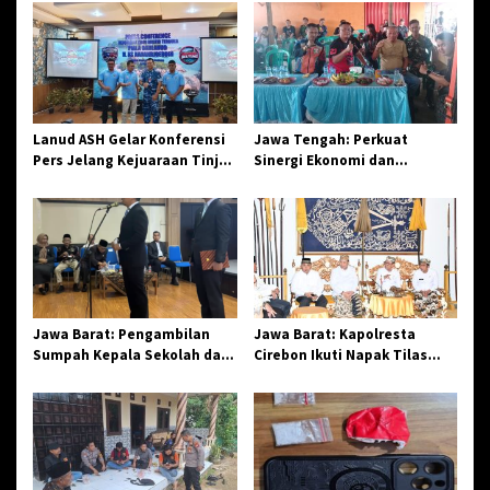
s
i
p
o
s
Lanud ASH Gelar Konferensi
Jawa Tengah: Perkuat
Pers Jelang Kejuaraan Tinju
Sinergi Ekonomi dan
Amatir Piala Danlanud Tahun
Spiritual, Paguyuban
2026
Jangkar Gelar Halal Bi Halal
di Losari
Jawa Barat: Pengambilan
Jawa Barat: Kapolresta
Sumpah Kepala Sekolah dan
Cirebon Ikuti Napak Tilas
PNS di Kota Tasikmalaya,
Hari Jadi ke-544, Teguhkan
Penegasan Integritas
Sinergi dan Pelestarian
Aparatur Pendidikan dan
Sejarah
Birokrasi