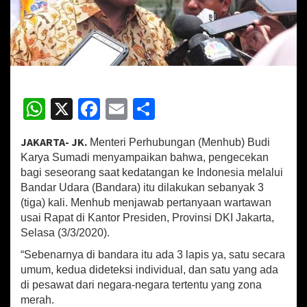
g
e
c
e
k
a
n
d
W
X
Fa
E
S
i
h
ce
m
h
B
a
JAKARTA- JK.
Menteri Perhubungan (Menhub) Budi
at
b
ai
ar
n
Karya Sumadi menyampaikan bahwa, pengecekan
d
sA
o
l
e
bagi seseorang saat kedatangan ke Indonesia melalui
a
Bandar Udara (Bandara) itu dilakukan sebanyak 3
p
o
r
(tiga) kali. Menhub menjawab pertanyaan wartawan
a
p
k
usai Rapat di Kantor Presiden, Provinsi DKI Jakarta,
S
e
Selasa (3/3/2020).
b
“Sebenarnya di bandara itu ada 3 lapis ya, satu secara
a
umum, kedua dideteksi individual, dan satu yang ada
g
a
di pesawat dari negara-negara tertentu yang zona
i
merah.