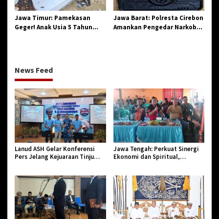
Jawa Timur: Pamekasan
Jawa Barat: Polresta Cirebon
Geger! Anak Usia 5 Tahun
Amankan Pengedar Narkoba
Meninggal Dunia Diserang
Jenis Sabu
Monyet
News Feed
Lanud ASH Gelar Konferensi
Jawa Tengah: Perkuat Sinergi
Pers Jelang Kejuaraan Tinju
Ekonomi dan Spiritual,
Amatir Piala Danlanud Tahun
Paguyuban Jangkar Gelar Halal
2026
Bi Halal di Losari