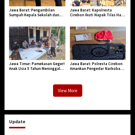
Jawa Barat: Pengambilan
Jawa Barat: Kapolresta
Sumpah Kepala Sekolah dan
Cirebon Ikuti Napak Tilas Hari
PNS di Kota Tasikmalaya,
Jadi ke-544, Teguhkan Sinergi
Penegasan Integritas Aparatur
dan Pelestarian Sejarah
Pendidikan dan Birokrasi
Jawa Timur: Pamekasan Geger!
Jawa Barat: Polresta Cirebon
Anak Usia 5 Tahun Meninggal
Amankan Pengedar Narkoba
Dunia Diserang Monyet
Jenis Sabu
View More
Update