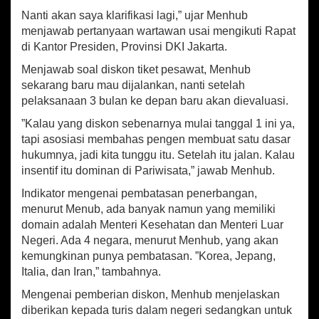
A
Nanti akan saya klarifikasi lagi,” ujar Menhub
n
t
menjawab pertanyaan wartawan usai mengikuti Rapat
i
di Kantor Presiden, Provinsi DKI Jakarta.
s
Menjawab soal diskon tiket pesawat, Menhub
i
p
sekarang baru mau dijalankan, nanti setelah
a
pelaksanaan 3 bulan ke depan baru akan dievaluasi.
s
”Kalau yang diskon sebenarnya mulai tanggal 1 ini ya,
i
V
tapi asosiasi membahas pengen membuat satu dasar
i
hukumnya, jadi kita tunggu itu. Setelah itu jalan. Kalau
r
insentif itu dominan di Pariwisata,” jawab Menhub.
u
s
Indikator mengenai pembatasan penerbangan,
K
menurut Menub, ada banyak namun yang memiliki
o
domain adalah Menteri Kesehatan dan Menteri Luar
r
Negeri. Ada 4 negara, menurut Menhub, yang akan
o
kemungkinan punya pembatasan. ”Korea, Jepang,
n
Italia, dan Iran,” tambahnya.
a
Mengenai pemberian diskon, Menhub menjelaskan
diberikan kepada turis dalam negeri sedangkan untuk