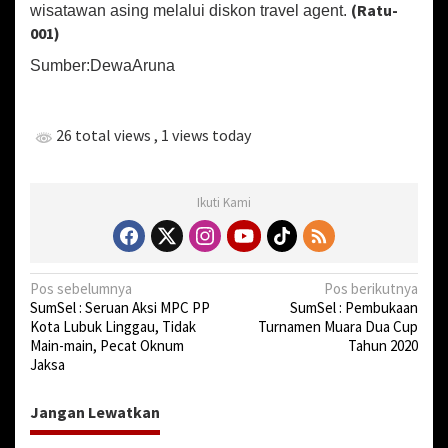
(Ratu-
wisatawan asing melalui diskon travel agent.
001)
Sumber:DewaAruna
26 total views
, 1 views today
Ikuti Kami
N
Pos sebelumnya
Pos berikutnya
SumSel : Seruan Aksi MPC PP
SumSel : Pembukaan
a
Kota Lubuk Linggau, Tidak
Turnamen Muara Dua Cup
v
Main-main, Pecat Oknum
Tahun 2020
Jaksa
i
g
Jangan Lewatkan
a